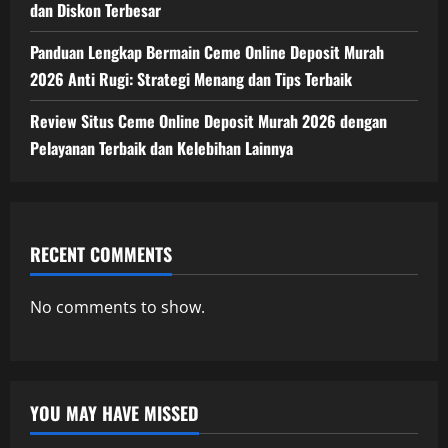
dan Diskon Terbesar
Panduan Lengkap Bermain Ceme Online Deposit Murah
2026 Anti Rugi: Strategi Menang dan Tips Terbaik
Review Situs Ceme Online Deposit Murah 2026 dengan
Pelayanan Terbaik dan Kelebihan Lainnya
RECENT COMMENTS
No comments to show.
YOU MAY HAVE MISSED