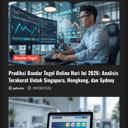
Bandar Togel
Prediksi Bandar Togel Online Hari Ini 2026: Analisis
Terakurat Untuk Singapura, Hongkong, dan Sydney
admin
09/08/2026