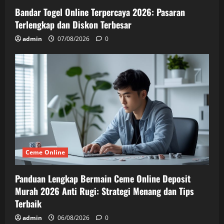
Bandar Togel Online Terpercaya 2026: Pasaran
Terlengkap dan Diskon Terbesar
admin
07/08/2026
0
Ceme Online
Panduan Lengkap Bermain Ceme Online Deposit
Murah 2026 Anti Rugi: Strategi Menang dan Tips
Terbaik
admin
06/08/2026
0