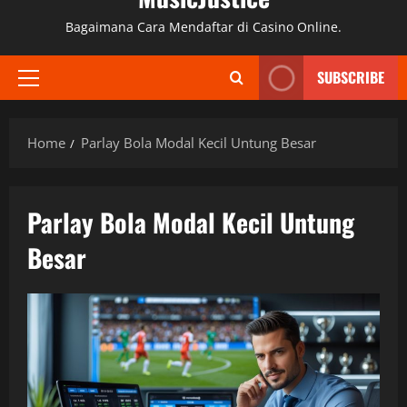
Bagaimana Cara Mendaftar di Casino Online.
SUBSCRIBE
Primary
Menu
Home
Parlay Bola Modal Kecil Untung Besar
Parlay Bola Modal Kecil Untung
Besar