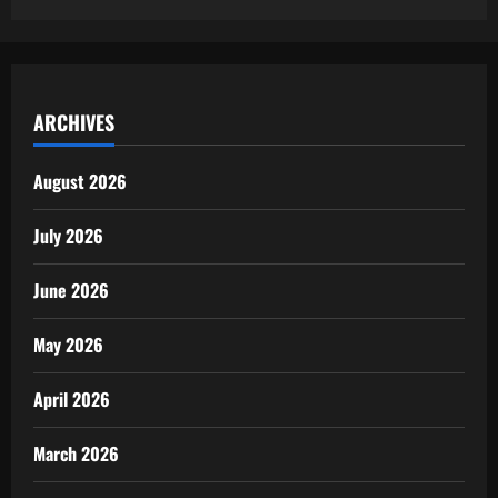
ARCHIVES
August 2026
July 2026
June 2026
May 2026
April 2026
March 2026