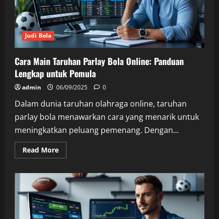
Judi Bola
Cara Main Taruhan Parlay Bola Online: Panduan
Lengkap untuk Pemula
admin
06/09/2025
0
Dalam dunia taruhan olahraga online, taruhan
parlay bola menawarkan cara yang menarik untuk
meningkatkan peluang pemenang. Dengan...
Read
Read More
more
about
Cara
Main
Taruhan
Parlay
Bola
Online:
Panduan
Lengkap