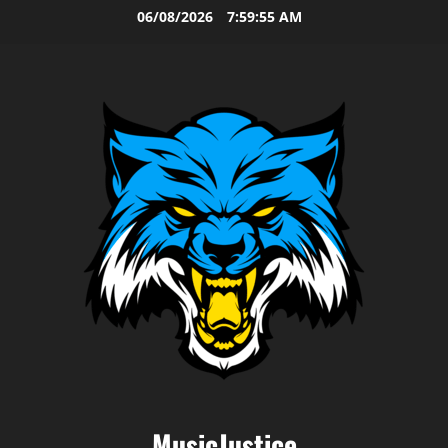
Skip
06/08/2026
7:59:56 AM
to
content
MusicJustice