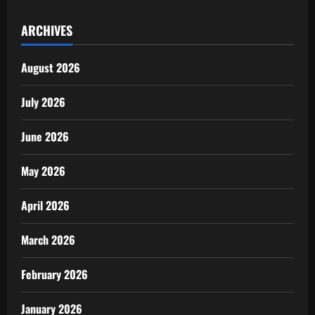
ARCHIVES
August 2026
July 2026
June 2026
May 2026
April 2026
March 2026
February 2026
January 2026