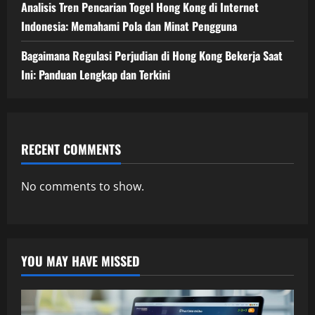
Analisis Tren Pencarian Togel Hong Kong di Internet
Indonesia: Memahami Pola dan Minat Pengguna
Bagaimana Regulasi Perjudian di Hong Kong Bekerja Saat
Ini: Panduan Lengkap dan Terkini
RECENT COMMENTS
No comments to show.
YOU MAY HAVE MISSED