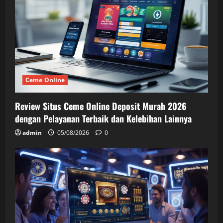
Ceme Online
Review Situs Ceme Online Deposit Murah 2026
dengan Pelayanan Terbaik dan Kelebihan Lainnya
admin
05/08/2026
0