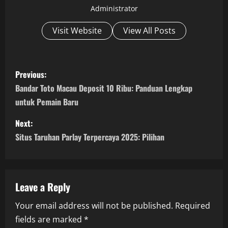
Administrator
Visit Website
View All Posts
P
Previous:
o
Bandar Toto Macau Deposit 10 Ribu: Panduan Lengkap
untuk Pemain Baru
s
Next:
t
Situs Taruhan Parlay Terpercaya 2025: Pilihan
n
a
Leave a Reply
v
Your email address will not be published.
Required
i
fields are marked
*