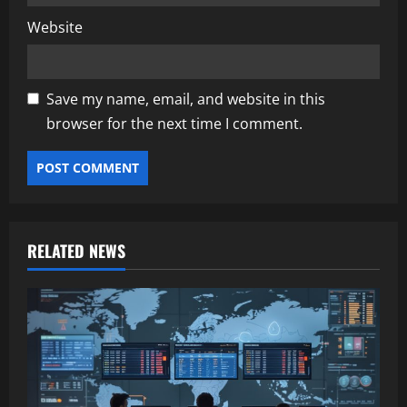
Website
Save my name, email, and website in this
browser for the next time I comment.
RELATED NEWS