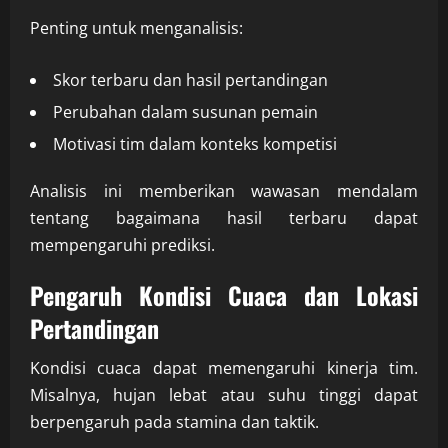
Penting untuk menganalisis:
Skor terbaru dan hasil pertandingan
Perubahan dalam susunan pemain
Motivasi tim dalam konteks kompetisi
Analisis ini memberikan wawasan mendalam
tentang bagaimana hasil terbaru dapat
mempengaruhi prediksi.
Pengaruh Kondisi Cuaca dan Lokasi
Pertandingan
Kondisi cuaca dapat memengaruhi kinerja tim.
Misalnya, hujan lebat atau suhu tinggi dapat
berpengaruh pada stamina dan taktik.