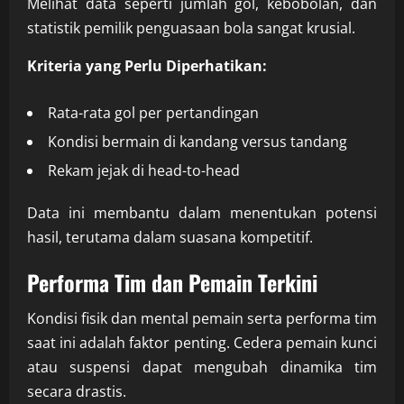
Melihat data seperti jumlah gol, kebobolan, dan
statistik pemilik penguasaan bola sangat krusial.
Kriteria yang Perlu Diperhatikan:
Rata-rata gol per pertandingan
Kondisi bermain di kandang versus tandang
Rekam jejak di head-to-head
Data ini membantu dalam menentukan potensi
hasil, terutama dalam suasana kompetitif.
Performa Tim dan Pemain Terkini
Kondisi fisik dan mental pemain serta performa tim
saat ini adalah faktor penting. Cedera pemain kunci
atau suspensi dapat mengubah dinamika tim
secara drastis.