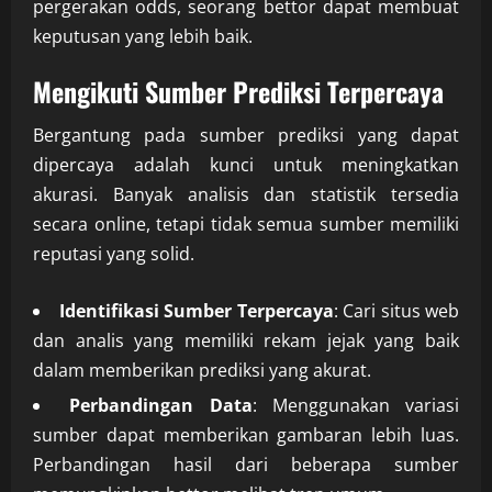
pergerakan odds, seorang bettor dapat membuat
keputusan yang lebih baik.
Mengikuti Sumber Prediksi Terpercaya
Bergantung pada sumber prediksi yang dapat
dipercaya adalah kunci untuk meningkatkan
akurasi. Banyak analisis dan statistik tersedia
secara online, tetapi tidak semua sumber memiliki
reputasi yang solid.
Identifikasi Sumber Terpercaya
: Cari situs web
dan analis yang memiliki rekam jejak yang baik
dalam memberikan prediksi yang akurat.
Perbandingan Data
: Menggunakan variasi
sumber dapat memberikan gambaran lebih luas.
Perbandingan hasil dari beberapa sumber