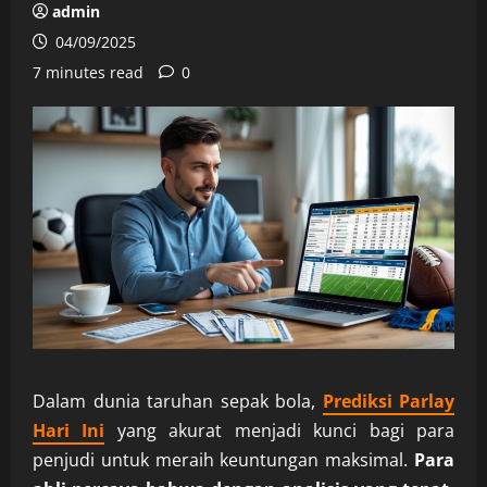
admin
04/09/2025
7 minutes read
0
Dalam dunia taruhan sepak bola,
Prediksi Parlay
Hari Ini
yang akurat menjadi kunci bagi para
penjudi untuk meraih keuntungan maksimal.
Para