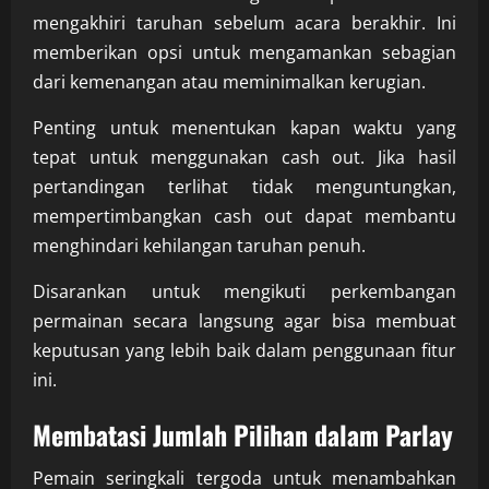
mengakhiri taruhan sebelum acara berakhir. Ini
memberikan opsi untuk mengamankan sebagian
dari kemenangan atau meminimalkan kerugian.
Penting untuk menentukan kapan waktu yang
tepat untuk menggunakan cash out. Jika hasil
pertandingan terlihat tidak menguntungkan,
mempertimbangkan cash out dapat membantu
menghindari kehilangan taruhan penuh.
Disarankan untuk mengikuti perkembangan
permainan secara langsung agar bisa membuat
keputusan yang lebih baik dalam penggunaan fitur
ini.
Membatasi Jumlah Pilihan dalam Parlay
Pemain seringkali tergoda untuk menambahkan