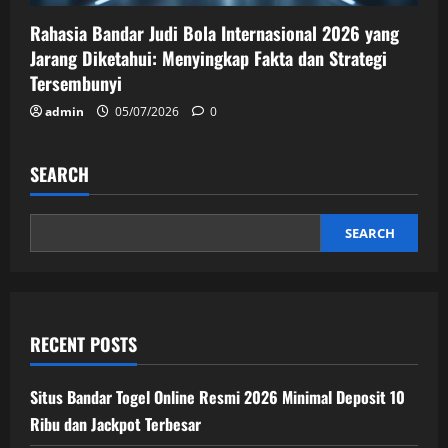
Rahasia Bandar Judi Bola Internasional 2026 yang
Jarang Diketahui: Menyingkap Fakta dan Strategi
Tersembunyi
admin
05/07/2026
0
SEARCH
SEARCH
RECENT POSTS
Situs Bandar Togel Online Resmi 2026 Minimal Deposit 10
Ribu dan Jackpot Terbesar