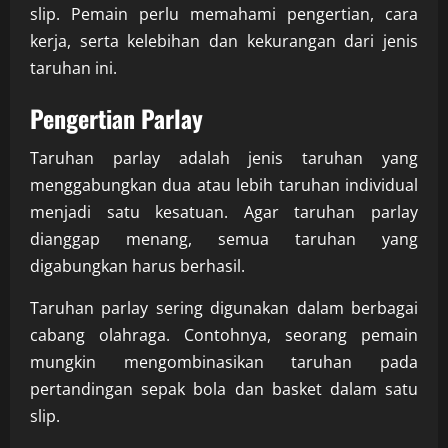
slip. Pemain perlu memahami pengertian, cara
kerja, serta kelebihan dan kekurangan dari jenis
taruhan ini.
Pengertian Parlay
Taruhan parlay adalah jenis taruhan yang
menggabungkan dua atau lebih taruhan individual
menjadi satu kesatuan. Agar taruhan parlay
dianggap menang, semua taruhan yang
digabungkan harus berhasil.
Taruhan parlay sering digunakan dalam berbagai
cabang olahraga. Contohnya, seorang pemain
mungkin mengombinasikan taruhan pada
pertandingan sepak bola dan basket dalam satu
slip.