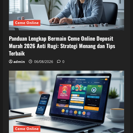
Ceme Online
Panduan Lengkap Bermain Ceme Online Deposit
Murah 2026 Anti Rugi: Strategi Menang dan Tips
Terbaik
admin
06/08/2026
0
Ceme Online