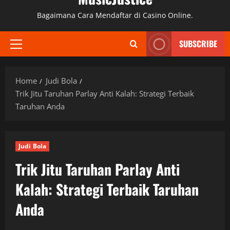
Bagaimana Cara Mendaftar di Casino Online.
SUBSCRIBE
Primary
Menu
Home
Judi Bola
Trik Jitu Taruhan Parlay Anti Kalah: Strategi Terbaik
Taruhan Anda
Judi Bola
Trik Jitu Taruhan Parlay Anti
Kalah: Strategi Terbaik Taruhan
Anda