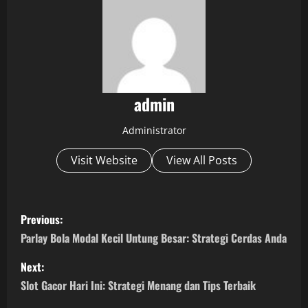
admin
Administrator
Visit Website
View All Posts
P
Previous:
o
Parlay Bola Modal Kecil Untung Besar: Strategi Cerdas Anda
s
Next:
Slot Gacor Hari Ini: Strategi Menang dan Tips Terbaik
t