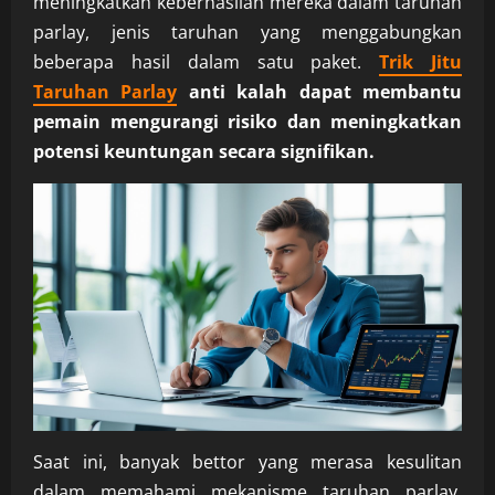
meningkatkan keberhasilan mereka dalam taruhan
parlay, jenis taruhan yang menggabungkan
beberapa hasil dalam satu paket.
Trik Jitu
Taruhan Parlay
anti kalah dapat membantu
pemain mengurangi risiko dan meningkatkan
potensi keuntungan secara signifikan.
Saat ini, banyak bettor yang merasa kesulitan
dalam memahami mekanisme taruhan parlay.