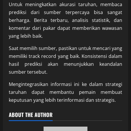
Untuk meningkatkan akurasi taruhan, membaca
prediksi dari sumber terpercaya bisa sangat
berharga. Berita terbaru, analisis statistik, dan
komentar dari pakar dapat memberikan wawasan
yang lebih baik.
Saat memilih sumber, pastikan untuk mencari yang
memiliki track record yang baik. Konsistensi dalam
hasil prediksi akan menunjukkan keandalan
sumber tersebut.
Mengintegrasikan informasi ini ke dalam strategi
taruhan dapat membantu pemain membuat
keputusan yang lebih terinformasi dan strategis.
ABOUT THE AUTHOR