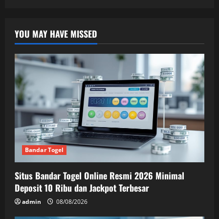
YOU MAY HAVE MISSED
Bandar Togel
Situs Bandar Togel Online Resmi 2026 Minimal
Deposit 10 Ribu dan Jackpot Terbesar
admin
08/08/2026