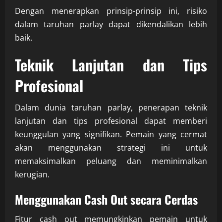
Dengan menerapkan prinsip-prinsip ini, risiko
dalam taruhan parlay dapat dikendalikan lebih
baik.
Teknik Lanjutan dan Tips
Profesional
Dalam dunia taruhan parlay, penerapan teknik
lanjutan dan tips profesional dapat memberi
keunggulan yang signifikan. Pemain yang cermat
akan menggunakan strategi ini untuk
memaksimalkan peluang dan meminimalkan
kerugian.
Menggunakan Cash Out secara Cerdas
Fitur cash out memungkinkan pemain untuk