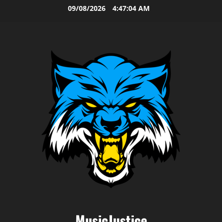
Skip
09/08/2026
4:47:05 AM
to
content
MusicJustice