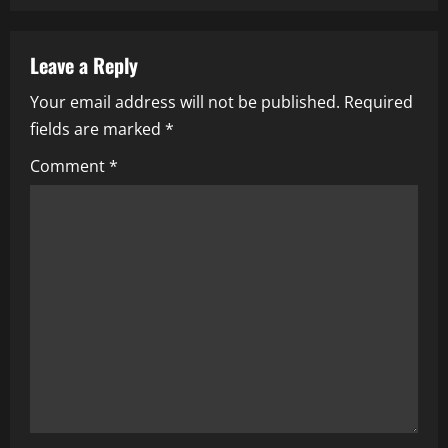
n
a
Leave a Reply
Your email address will not be published.
Required
v
fields are marked
*
i
Comment
*
g
a
t
i
o
n