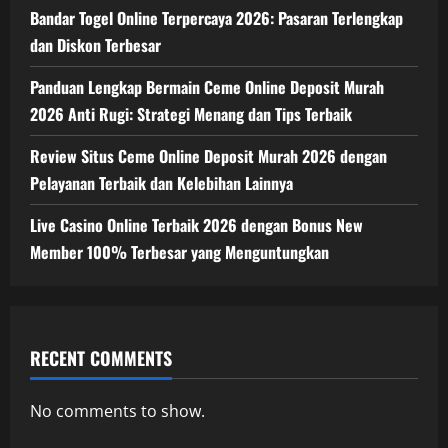
Bandar Togel Online Terpercaya 2026: Pasaran Terlengkap
dan Diskon Terbesar
Panduan Lengkap Bermain Ceme Online Deposit Murah
2026 Anti Rugi: Strategi Menang dan Tips Terbaik
Review Situs Ceme Online Deposit Murah 2026 dengan
Pelayanan Terbaik dan Kelebihan Lainnya
Live Casino Online Terbaik 2026 dengan Bonus New
Member 100% Terbesar yang Menguntungkan
RECENT COMMENTS
No comments to show.