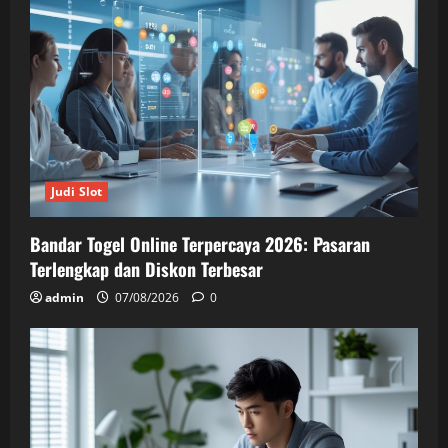
Judi Slot
Bandar Togel Online Terpercaya 2026: Pasaran
Terlengkap dan Diskon Terbesar
admin
07/08/2026
0