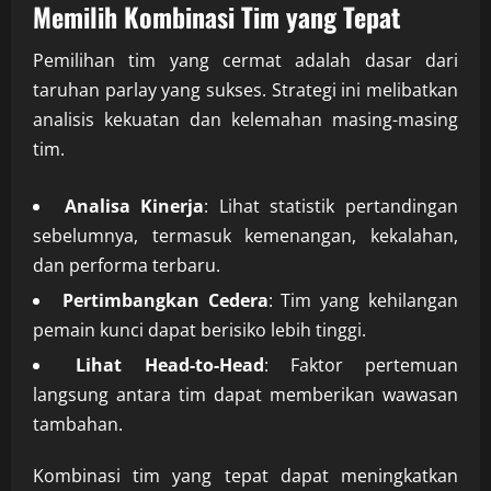
Memilih Kombinasi Tim yang Tepat
Pemilihan tim yang cermat adalah dasar dari
taruhan parlay yang sukses. Strategi ini melibatkan
analisis kekuatan dan kelemahan masing-masing
tim.
Analisa Kinerja
: Lihat statistik pertandingan
sebelumnya, termasuk kemenangan, kekalahan,
dan performa terbaru.
Pertimbangkan Cedera
: Tim yang kehilangan
pemain kunci dapat berisiko lebih tinggi.
Lihat Head-to-Head
: Faktor pertemuan
langsung antara tim dapat memberikan wawasan
tambahan.
Kombinasi tim yang tepat dapat meningkatkan