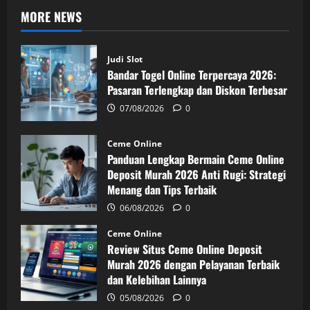
MORE NEWS
Judi Slot
Bandar Togel Online Terpercaya 2026:
Pasaran Terlengkap dan Diskon Terbesar
07/08/2026
0
Ceme Online
Panduan Lengkap Bermain Ceme Online
Deposit Murah 2026 Anti Rugi: Strategi
Menang dan Tips Terbaik
06/08/2026
0
Ceme Online
Review Situs Ceme Online Deposit
Murah 2026 dengan Pelayanan Terbaik
dan Kelebihan Lainnya
05/08/2026
0