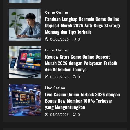
Ceme Online
Panduan Lengkap Bermain Ceme Online
Deposit Murah 2026 Anti Rugi: Strategi
Menang dan Tips Terbaik
06/08/2026
0
Ceme Online
Review Situs Ceme Online Deposit
Murah 2026 dengan Pelayanan Terbaik
dan Kelebihan Lainnya
05/08/2026
0
Live Casino
Live Casino Online Terbaik 2026 dengan
Bonus New Member 100% Terbesar
yang Menguntungkan
04/08/2026
0