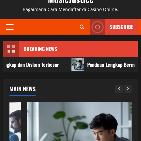
Bagaimana Cara Mendaftar di Casino Online.
SUBSCRIBE
Primary
Menu
BREAKING NEWS
Terbesar
Panduan Lengkap Bermain Ceme Online Deposit
MAIN NEWS