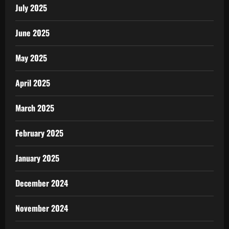
July 2025
June 2025
May 2025
April 2025
March 2025
February 2025
January 2025
December 2024
November 2024