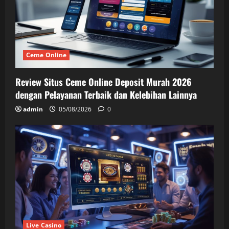
Ceme Online
Review Situs Ceme Online Deposit Murah 2026
dengan Pelayanan Terbaik dan Kelebihan Lainnya
admin
05/08/2026
0
Live Casino