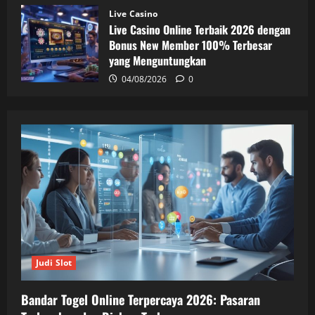
Live Casino
Live Casino Online Terbaik 2026 dengan
Bonus New Member 100% Terbesar
yang Menguntungkan
04/08/2026
0
Judi Slot
Bandar Togel Online Terpercaya 2026: Pasaran