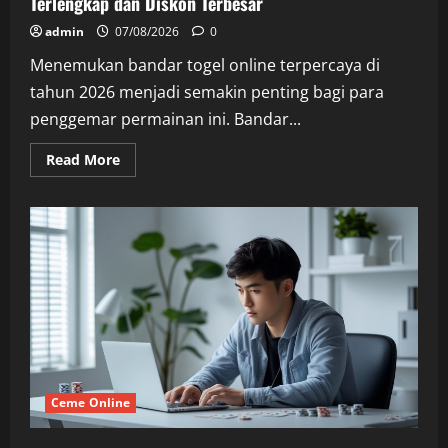
Terlengkap dan Diskon Terbesar
admin
07/08/2026
0
Menemukan bandar togel online terpercaya di
tahun 2026 menjadi semakin penting bagi para
penggemar permainan ini. Bandar...
Read
Read More
more
about
Bandar
Togel
Online
Terpercaya
2026:
Pasaran
Terlengkap
dan
Diskon
Terbesar
Ceme Online