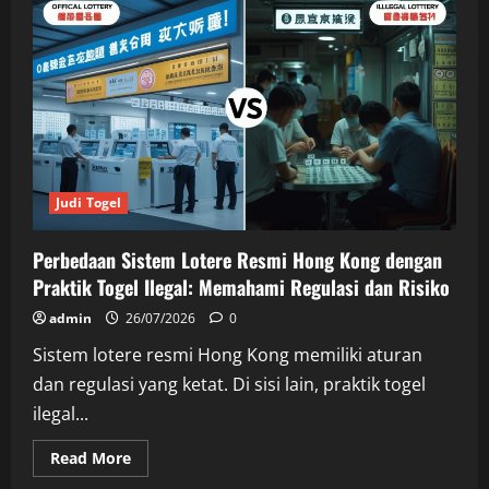
Perjudian
di
Hong
Kong
Bekerja
Saat
Ini:
Panduan
Lengkap
dan
Terkini
Judi Togel
Perbedaan Sistem Lotere Resmi Hong Kong dengan
Praktik Togel Ilegal: Memahami Regulasi dan Risiko
admin
26/07/2026
0
Sistem lotere resmi Hong Kong memiliki aturan
dan regulasi yang ketat. Di sisi lain, praktik togel
ilegal...
Read
Read More
more
about