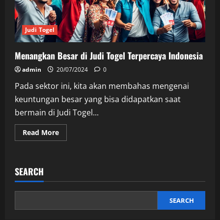
Judi Togel
Menangkan Besar di Judi Togel Terpercaya Indonesia
admin
20/07/2024
0
Pada sektor ini, kita akan membahas mengenai
keuntungan besar yang bisa didapatkan saat
bermain di Judi Togel...
Read
Read More
more
about
Menangkan
Besar
di
SEARCH
Judi
Togel
Terpercaya
Indonesia
SEARCH