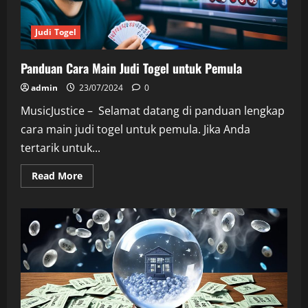
Judi Togel
Panduan Cara Main Judi Togel untuk Pemula
admin
23/07/2024
0
MusicJustice – Selamat datang di panduan lengkap
cara main judi togel untuk pemula. Jika Anda
tertarik untuk...
Read
Read More
more
about
Panduan
Cara
Main
Judi
Togel
untuk
Pemula