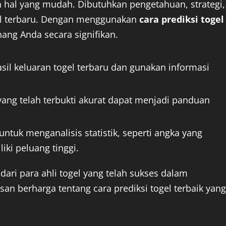
h hal yang mudah. Dibutuhkan pengetahuan, strategi,
el terbaru. Dengan menggunakan
cara prediksi togel
ng Anda secara signifikan.
hasil keluaran togel terbaru dan gunakan informasi
yang telah terbukti akurat dapat menjadi panduan
 untuk menganalisis statistik, seperti angka yang
ki peluang tinggi.
 dari para ahli togel yang telah sukses dalam
n berharga tentang cara prediksi togel terbaik yang