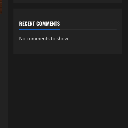
RECENT COMMENTS
No comments to show.