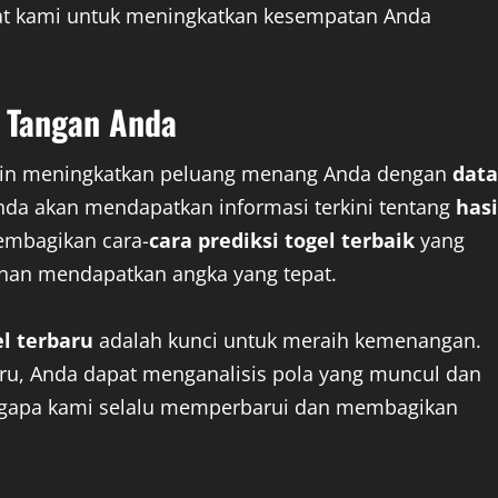
urat kami untuk meningkatkan kesempatan Anda
i Tangan Anda
ngin meningkatkan peluang menang Anda dengan
data
Anda akan mendapatkan informasi terkini tentang
hasi
membagikan cara-
cara prediksi togel terbaik
yang
an mendapatkan angka yang tepat.
el terbaru
adalah kunci untuk meraih kemenangan.
ru, Anda dapat menganalisis pola yang muncul dan
engapa kami selalu memperbarui dan membagikan