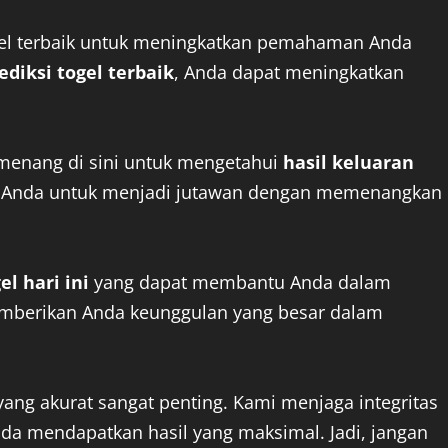
ogel terbaik untuk meningkatkan pemahaman Anda
ediksi togel terbaik
, Anda dapat meningkatkan
emenang di sini untuk mengetahui
hasil keluaran
an Anda untuk menjadi jutawan dengan memenangkan
el hari ini
yang dapat membantu Anda dalam
memberikan Anda keunggulan yang besar dalam
 yang akurat sangat penting. Kami menjaga integritas
nda mendapatkan hasil yang maksimal. Jadi, jangan