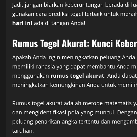
Jadi, jangan biarkan keberuntungan berada di l
gunakan cara prediksi togel terbaik untuk mer
hari ini
ada di tangan Anda!
Rumus Togel Akurat: Kunci Kebe
Apakah Anda ingin meningkatkan peluang Anda
memiliki rahasia yang dapat membantu Anda m
menggunakan
rumus togel akurat
, Anda dapa
meningkatkan kemungkinan Anda untuk memilih
Rumus togel akurat adalah metode matematis y
dan mengidentifikasi pola yang muncul. Dengan
peluang penarikan angka tertentu dan mengamb
taruhan.