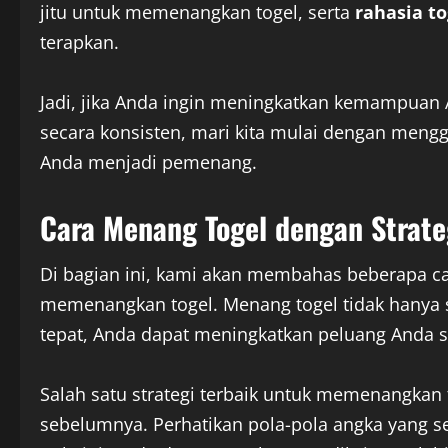
jitu untuk memenangkan togel, serta
rahasia to
terapkan.
Jadi, jika Anda ingin meningkatkan kemampua
secara konsisten, mari kita mulai dengan mengg
Anda menjadi pemenang.
Cara Menang Togel dengan Strate
Di bagian ini, kami akan membahas beberapa c
memenangkan togel. Menang togel tidak hanya 
tepat, Anda dapat meningkatkan peluang Anda se
Salah satu strategi terbaik untuk memenangkan 
sebelumnya. Perhatikan pola-pola angka yang 