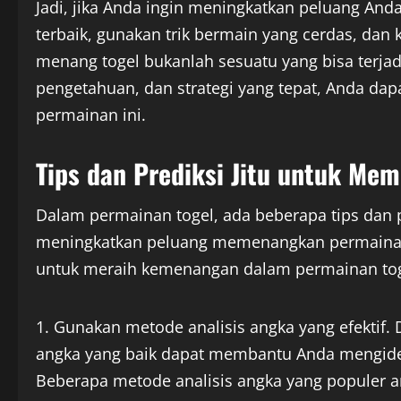
Jadi, jika Anda ingin meningkatkan peluang And
terbaik, gunakan trik bermain yang cerdas, dan
menang togel bukanlah sesuatu yang bisa terja
pengetahuan, dan strategi yang tepat, Anda 
permainan ini.
Tips dan Prediksi Jitu untuk Me
Dalam permainan togel, ada beberapa tips dan 
meningkatkan peluang memenangkan permainan. 
untuk meraih kemenangan dalam permainan tog
Gunakan metode analisis angka yang efektif.
angka yang baik dapat membantu Anda mengiden
Beberapa metode analisis angka yang populer an