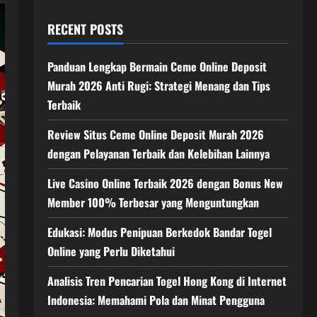
RECENT POSTS
Panduan Lengkap Bermain Ceme Online Deposit
Murah 2026 Anti Rugi: Strategi Menang dan Tips
Terbaik
Review Situs Ceme Online Deposit Murah 2026
dengan Pelayanan Terbaik dan Kelebihan Lainnya
Live Casino Online Terbaik 2026 dengan Bonus New
Member 100% Terbesar yang Menguntungkan
Edukasi: Modus Penipuan Berkedok Bandar Togel
Online yang Perlu Diketahui
Analisis Tren Pencarian Togel Hong Kong di Internet
Indonesia: Memahami Pola dan Minat Pengguna