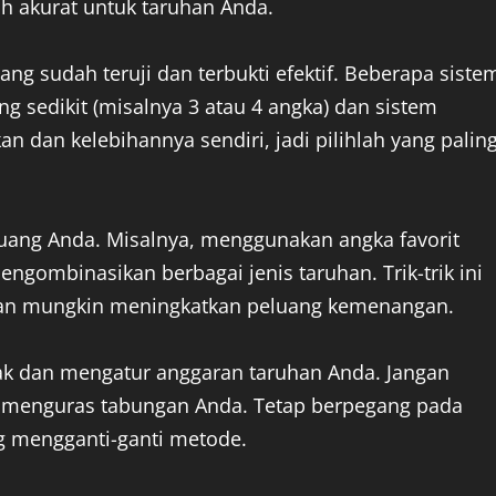
ih akurat untuk taruhan Anda.
g sudah teruji dan terbukti efektif. Beberapa siste
g sedikit (misalnya 3 atau 4 angka) dan sistem
kan dan kelebihannya sendiri, jadi pilihlah yang palin
uang Anda. Misalnya, menggunakan angka favorit
engombinasikan berbagai jenis taruhan. Trik-trik ini
dan mungkin meningkatkan peluang kemenangan.
jak dan mengatur anggaran taruhan Anda. Jangan
a menguras tabungan Anda. Tetap berpegang pada
ing mengganti-ganti metode.