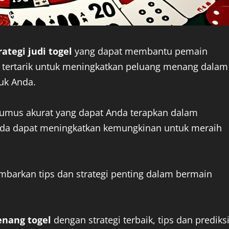
rategi judi togel
yang dapat membantu pemain
a tertarik untuk meningkatkan peluang menang dalam
tuk Anda.
 rumus akurat yang dapat Anda terapkan dalam
Anda dapat meningkatkan kemungkinan untuk meraih
mbarkan tips dan strategi penting dalam bermain
enang togel
dengan strategi terbaik, tips dan prediks