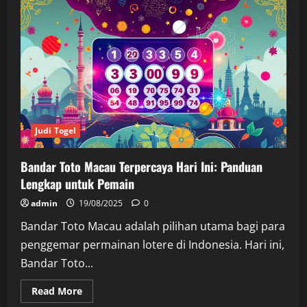
Bandar
Toto
Macau
Hadiah
Terbesar:
Mengenal
Peluang
Judi Togel
Bandar Toto Macau Terpercaya Hari Ini: Panduan
Lengkap untuk Pemain
admin
19/08/2025
0
Bandar Toto Macau adalah pilihan utama bagi para
penggemar permainan lotere di Indonesia. Hari ini,
Bandar Toto...
Read
Read More
more