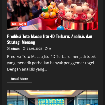
untuk
Pemain
Baru
Judi Togel
Prediksi Toto Macau Jitu 4D Terbaru: Analisis dan
Strategi Menang
admin
31/08/2025
0
Prediksi Toto Macau Jitu 4D Terbaru menjadi topik
yang menarik perhatian banyak penggemar togel.
Dengan analisis yang...
Read
Read More
more
about
Prediksi
Toto
Macau
Jitu
4D
Terbaru: