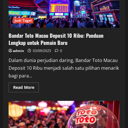
Judi Togel
Bandar Toto Macau Deposit 10 Ribu: Panduan
Lengkap untuk Pemain Baru
admin
03/09/2025
0
Dalam dunia perjudian daring, Bandar Toto Macau
Deposit 10 Ribu menjadi salah satu pilihan menarik
bagi para...
Read
Read More
more
about
Bandar
Toto
Macau
Deposit
10
Ribu:
Panduan
Lengkap