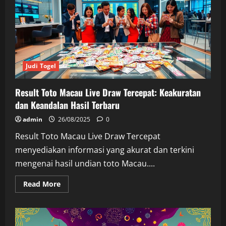
Analisis
dan
Strategi
Menang
Judi Togel
Result Toto Macau Live Draw Tercepat: Keakuratan
dan Keandalan Hasil Terbaru
admin
26/08/2025
0
Result Toto Macau Live Draw Tercepat
menyediakan informasi yang akurat dan terkini
mengenai hasil undian toto Macau....
Read
Read More
more
about
Result
Toto
Macau
Live