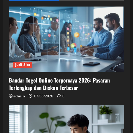
Judi Slot
Bandar Togel Online Terpercaya 2026: Pasaran
Terlengkap dan Diskon Terbesar
admin
07/08/2026
0