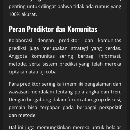
penting untuk diingat bahwa tidak ada rumus yang
100% akurat.
Peran Prediktor dan Komunitas
Kolaborasi dengan prediktor dan komunitas
prediksi juga merupakan strategi yang cerdas.
Anggota komunitas sering berbagi informasi,
metode, serta sistem prediksi yang telah mereka
ciptakan atau uji coba.
Para prediktor sering kali memiliki pengalaman dan
wawasan mendalam tentang pola angka dan tren.
Dengan bergabung dalam forum atau grup diskusi,
pemain bisa terpapar pada berbagai perspektif
dan metode.
Hal ini juga memungkinkan mereka untuk belajar