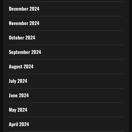
December 2024
November 2024
October 2024
September 2024
August 2024
July 2024
June 2024
May 2024
April 2024