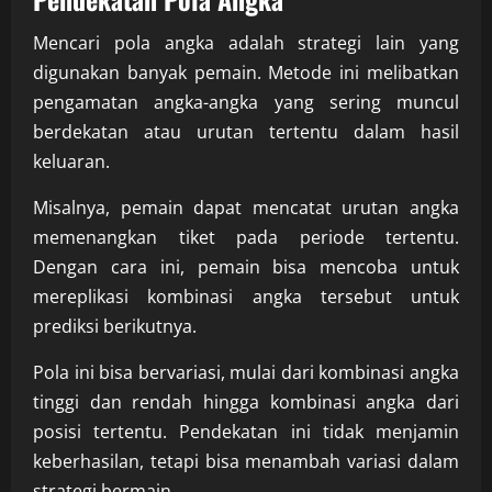
Mencari pola angka adalah strategi lain yang
digunakan banyak pemain. Metode ini melibatkan
pengamatan angka-angka yang sering muncul
berdekatan atau urutan tertentu dalam hasil
keluaran.
Misalnya, pemain dapat mencatat urutan angka
memenangkan tiket pada periode tertentu.
Dengan cara ini, pemain bisa mencoba untuk
mereplikasi kombinasi angka tersebut untuk
prediksi berikutnya.
Pola ini bisa bervariasi, mulai dari kombinasi angka
tinggi dan rendah hingga kombinasi angka dari
posisi tertentu. Pendekatan ini tidak menjamin
keberhasilan, tetapi bisa menambah variasi dalam
strategi bermain.