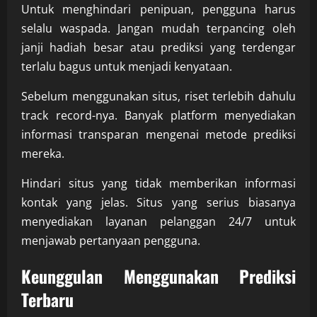
Untuk menghindari penipuan, pengguna harus
selalu waspada. Jangan mudah terpancing oleh
janji hadiah besar atau prediksi yang terdengar
terlalu bagus untuk menjadi kenyataan.
Sebelum menggunakan situs, riset terlebih dahulu
track record-nya. Banyak platform menyediakan
informasi transparan mengenai metode prediksi
mereka.
Hindari situs yang tidak memberikan informasi
kontak yang jelas. Situs yang serius biasanya
menyediakan layanan pelanggan 24/7 untuk
menjawab pertanyaan pengguna.
Keunggulan Menggunakan Prediksi
Terbaru