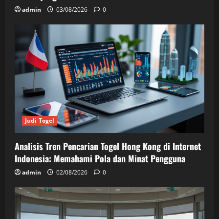
admin
03/08/2026
0
Judi Togel
Analisis Tren Pencarian Togel Hong Kong di Internet
Indonesia: Memahami Pola dan Minat Pengguna
admin
02/08/2026
0