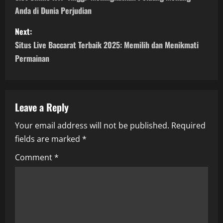
o
Anda di Dunia Perjudian
s
Next:
t
Situs Live Baccarat Terbaik 2025: Memilih dan Menikmati
n
Permainan
a
v
Leave a Reply
i
Your email address will not be published.
Required
fields are marked
*
g
Comment
*
a
t
i