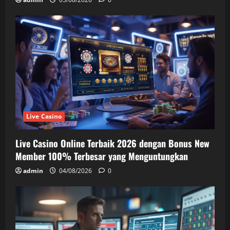
Live Casino
Live Casino Online Terbaik 2026 dengan Bonus New
Member 100% Terbesar yang Menguntungkan
admin
04/08/2026
0