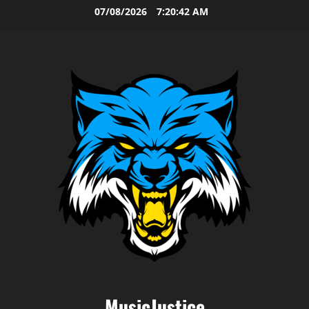
Skip
07/08/2026
7:20:44 AM
to
content
MusicJustice