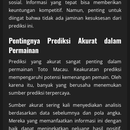
sosial. Informasi yang tepat bisa memberikan
keuntungan kompetitif. Namun, penting untuk
diingat bahwa tidak ada jaminan kesuksesan dari
prediksi ini.
Pentingnya Prediksi Akurat dalam
Permainan
Prediksi yang akurat sangat penting dalam
permainan Toto Macau. Keakuratan prediksi
mempengaruhi potensi kemenangan pemain. Oleh
karena itu, banyak yang berusaha menemukan
sumber prediksi terpercaya.
Sumber akurat sering kali menyediakan analisis
berdasarkan data sebelumnya dan pola angka.
Mereka yang memanfaatkan informasi ini dengan
baik dapat meningkatkan peluang hasil positif.