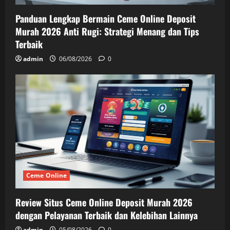
Panduan Lengkap Bermain Ceme Online Deposit
Murah 2026 Anti Rugi: Strategi Menang dan Tips
Terbaik
admin
06/08/2026
0
Ceme Online
Review Situs Ceme Online Deposit Murah 2026
dengan Pelayanan Terbaik dan Kelebihan Lainnya
admin
05/08/2026
0