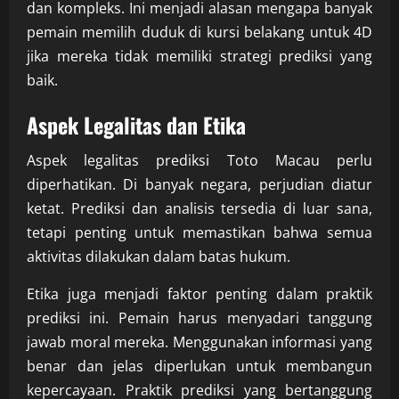
dan kompleks. Ini menjadi alasan mengapa banyak
pemain memilih duduk di kursi belakang untuk 4D
jika mereka tidak memiliki strategi prediksi yang
baik.
Aspek Legalitas dan Etika
Aspek legalitas prediksi Toto Macau perlu
diperhatikan. Di banyak negara, perjudian diatur
ketat. Prediksi dan analisis tersedia di luar sana,
tetapi penting untuk memastikan bahwa semua
aktivitas dilakukan dalam batas hukum.
Etika juga menjadi faktor penting dalam praktik
prediksi ini. Pemain harus menyadari tanggung
jawab moral mereka. Menggunakan informasi yang
benar dan jelas diperlukan untuk membangun
kepercayaan. Praktik prediksi yang bertanggung