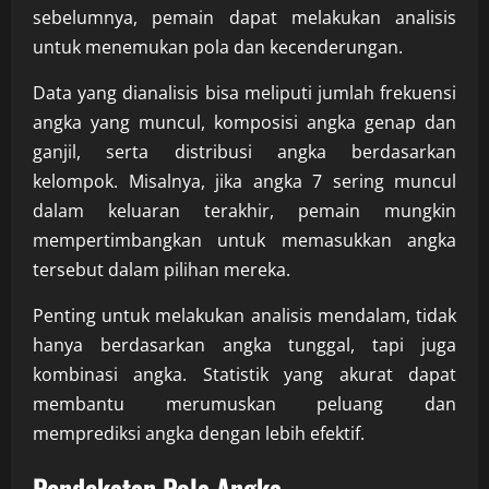
sebelumnya, pemain dapat melakukan analisis
untuk menemukan pola dan kecenderungan.
Data yang dianalisis bisa meliputi jumlah frekuensi
angka yang muncul, komposisi angka genap dan
ganjil, serta distribusi angka berdasarkan
kelompok. Misalnya, jika angka 7 sering muncul
dalam keluaran terakhir, pemain mungkin
mempertimbangkan untuk memasukkan angka
tersebut dalam pilihan mereka.
Penting untuk melakukan analisis mendalam, tidak
hanya berdasarkan angka tunggal, tapi juga
kombinasi angka. Statistik yang akurat dapat
membantu merumuskan peluang dan
memprediksi angka dengan lebih efektif.
Pendekatan Pola Angka