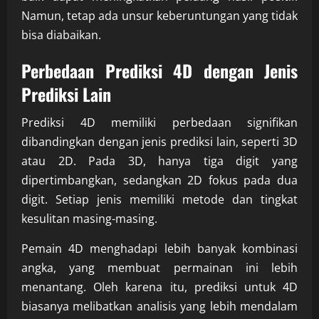
Namun, tetap ada unsur keberuntungan yang tidak
bisa diabaikan.
Perbedaan Prediksi 4D dengan Jenis
Prediksi Lain
Prediksi 4D memiliki perbedaan signifikan
dibandingkan dengan jenis prediksi lain, seperti 3D
atau 2D. Pada 3D, hanya tiga digit yang
dipertimbangkan, sedangkan 2D fokus pada dua
digit. Setiap jenis memiliki metode dan tingkat
kesulitan masing-masing.
Pemain 4D menghadapi lebih banyak kombinasi
angka, yang membuat permainan ini lebih
menantang. Oleh karena itu, prediksi untuk 4D
biasanya melibatkan analisis yang lebih mendalam