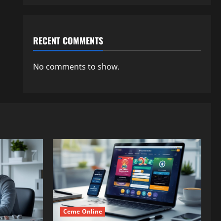
RECENT COMMENTS
No comments to show.
Ceme Online