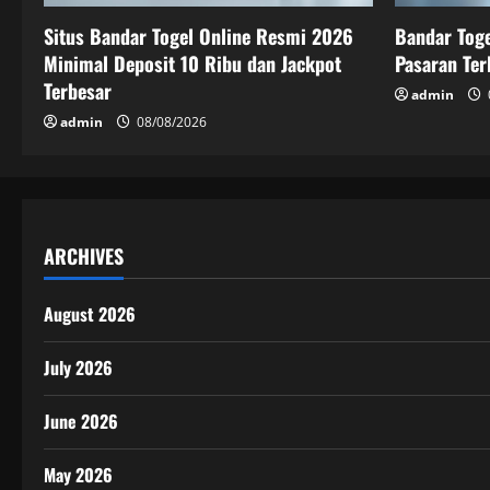
Situs Bandar Togel Online Resmi 2026
Bandar Toge
Minimal Deposit 10 Ribu dan Jackpot
Pasaran Ter
Terbesar
admin
admin
08/08/2026
ARCHIVES
August 2026
July 2026
June 2026
May 2026