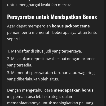
untuk menghargai keaktifan mereka.
Persyaratan untuk Mendapatkan Bonus
Agar dapat memperoleh
bonus jackpot ceme
,
pemain perlu memenuhi beberapa syarat tertentu,
seperti:
Mendaftar di situs judi yang terpercaya.
Melakukan deposit awal sesuai dengan promosi
yang tersedia.
Memenuhi persyaratan taruhan atau wagering
yang diberlakukan oleh situs.
Dengan mengetahui
cara mendapatkan bonus
ini, pemain bisa lebih strategis dalam
memanfaatkannya untuk meningkatkan peluang