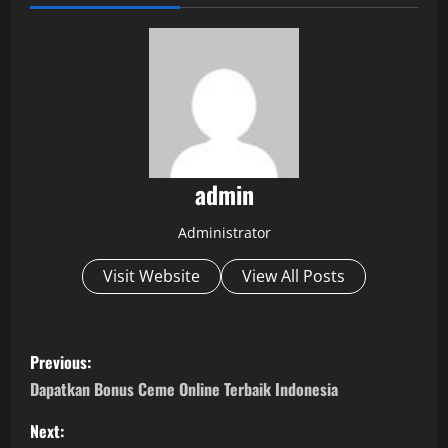
admin
Administrator
Visit Website
View All Posts
P
Previous:
o
Dapatkan Bonus Ceme Online Terbaik Indonesia
s
Next: