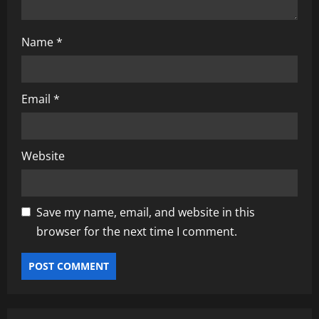
n
Name
*
Email
*
Website
Save my name, email, and website in this
browser for the next time I comment.