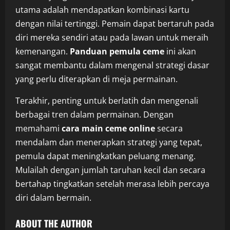
utama adalah mendapatkan kombinasi kartu
dengan nilai tertinggi. Pemain dapat bertaruh pada
diri mereka sendiri atau pada lawan untuk meraih
kemenangan.
Panduan pemula ceme
ini akan
sangat membantu dalam mengenal strategi dasar
yang perlu diterapkan di meja permainan.
Terakhir, penting untuk berlatih dan mengenali
berbagai tren dalam permainan. Dengan
memahami
cara main ceme online
secara
mendalam dan menerapkan strategi yang tepat,
pemula dapat meningkatkan peluang menang.
Mulailah dengan jumlah taruhan kecil dan secara
bertahap tingkatkan setelah merasa lebih percaya
diri dalam bermain.
ABOUT THE AUTHOR