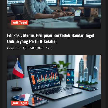
Judi Togel
Edukasi: Modus Penipuan Berkedok Bandar Togel
Online yang Perlu Diketahui
admin
03/08/2026
0
Judi Togel