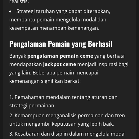
realistis.
Strategi taruhan yang dapat diterapkan,
membantu pemain mengelola modal dan
kesempatan menambah kemenangan.
Pengalaman Pemain yang Berhasil
Banyak
pengalaman pemain ceme
yang berhasil
mendapatkan
jackpot ceme
menjadi inspirasi bagi
yang lain. Beberapa pemain mencapai
kemenangan signifikan berkat:
Pemahaman mendalam tentang aturan dan
strategi permainan.
Kemampuan menganalisis permainan dan tren
untuk mengambil keputusan yang lebih baik.
Kesabaran dan disiplin dalam mengelola modal