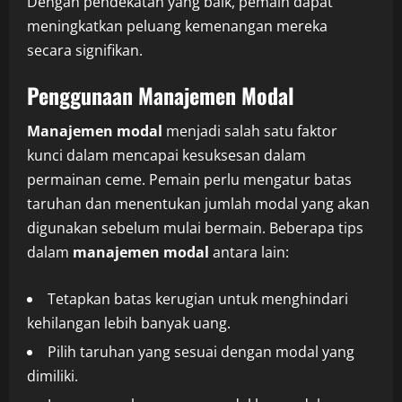
Dengan pendekatan yang baik, pemain dapat
meningkatkan peluang kemenangan mereka
secara signifikan.
Penggunaan Manajemen Modal
Manajemen modal
menjadi salah satu faktor
kunci dalam mencapai kesuksesan dalam
permainan ceme. Pemain perlu mengatur batas
taruhan dan menentukan jumlah modal yang akan
digunakan sebelum mulai bermain. Beberapa tips
dalam
manajemen modal
antara lain:
Tetapkan batas kerugian untuk menghindari
kehilangan lebih banyak uang.
Pilih taruhan yang sesuai dengan modal yang
dimiliki.