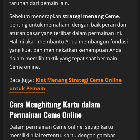
taruhan dari pemain lain.
Sebelum menerapkan
strategi menang Ceme
,
penting untuk memahami dengan baik peran dan
aturan dasar yang terlibat dalam permainan ini.
Hal ini akan membantu Anda membangun fondasi
yang kuat dan meningkatkan kemampuan Anda
dalam memilih taktik yang tepat saat bermain
Ceme online.
Baca Juga :
Kiat Menang Strategi Ceme Online
untuk Pemain
Cara Menghitung Kartu dalam
Permainan Ceme Online
Dalam permainan Ceme online, setiap kartu
memiliki nilai tertentu. Kartu dengan gambar