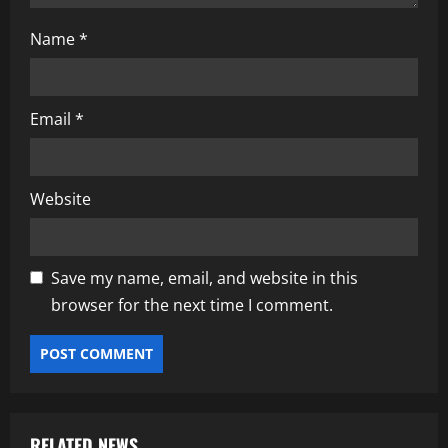
Name
*
Email
*
Website
Save my name, email, and website in this
browser for the next time I comment.
RELATED NEWS