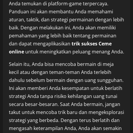
Anda temukan di platform-game terpercaya.
Panduan ini akan membantu Anda memahami
aturan, taktik, dan strategi permainan dengan lebih
baik. Dengan melakukan ini, Anda akan memiliki
pemahaman yang lebih baik tentang permainan
dan dapat mengaplikasikan
trik sukses Ceme
online
untuk meningkatkan peluang menang Anda.
Selain itu, Anda bisa mencoba bermain di meja
kecil atau dengan teman-teman Anda terlebih
dahulu sebelum bermain dengan uang sungguhan.
Ini akan memberi Anda kesempatan untuk berlatih
strategi Anda tanpa risiko kehilangan uang tunai
secara besar-besaran. Saat Anda bermain, jangan
takut untuk mencoba trik baru dan mengeksplorasi
strategi yang berbeda. Dengan terus berlatih dan
mengasah keterampilan Anda, Anda akan semakin