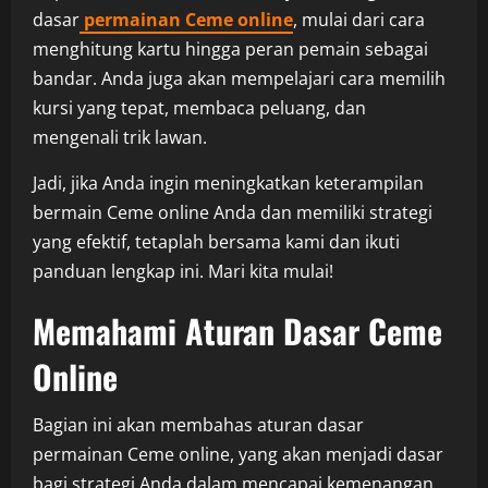
dasar
permainan Ceme online
, mulai dari cara
menghitung kartu hingga peran pemain sebagai
bandar. Anda juga akan mempelajari cara memilih
kursi yang tepat, membaca peluang, dan
mengenali trik lawan.
Jadi, jika Anda ingin meningkatkan keterampilan
bermain Ceme online Anda dan memiliki strategi
yang efektif, tetaplah bersama kami dan ikuti
panduan lengkap ini. Mari kita mulai!
Memahami Aturan Dasar Ceme
Online
Bagian ini akan membahas aturan dasar
permainan Ceme online, yang akan menjadi dasar
bagi strategi Anda dalam mencapai kemenangan.