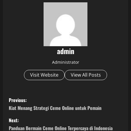
admin
Administrator
Visit Website
View All Posts
P
Previous:
o
Kiat Menang Strategi Ceme Online untuk Pemain
s
Next:
Panduan Bermain Ceme Online Terpercaya di Indonesia