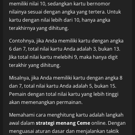
memiliki nilai 10, sedangkan kartu bernomor
nilainya sesuai dengan angka yang tertera. Untuk
kartu dengan nilai lebih dari 10, hanya angka
terakhirnya yang dihitung.
Contohnya, jika Anda memiliki kartu dengan angka
6 dan 7, total nilai kartu Anda adalah 3, bukan 13.
Jika total nilai kartu melebihi 9, maka hanya digit
terakhir yang dihitung.
Misalnya, jika Anda memiliki kartu dengan angka 8
dan 7, total nilai kartu Anda adalah 5, bukan 15.
Pemain dengan total nilai kartu yang lebih tinggi
akan memenangkan permainan.
Memahami cara menghitung kartu adalah langkah
awal dalam
strategi menang Ceme
online. Dengan
menguasai aturan dasar dan menjalankan taktik