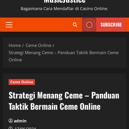
Bagaimana Cara Mendaftar di Casino Online.
SUBSCRIBE
Primary
Menu
Home
Ceme Online
Strategi Menang Ceme – Panduan Taktik Bermain Ceme
Online
Ceme Online
Strategi Menang Ceme – Panduan
Taktik Bermain Ceme Online
admin
17/06/2024