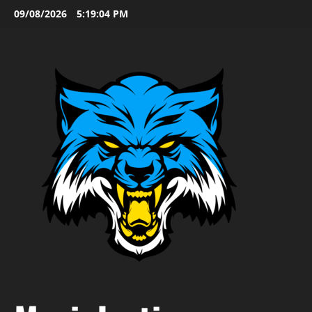
Skip
09/08/2026
5:19:05 PM
to
content