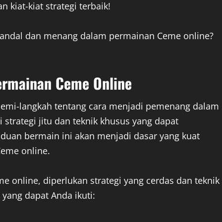
kiat-kiat strategi terbaik!
handal dan menang dalam permainan Ceme online?
ermainan Ceme Online
demi-langkah tentang cara menjadi pemenang dalam
trategi jitu dan teknik khusus yang dapat
uan bermain ini akan menjadi dasar yang kuat
eme online.
nline, diperlukan strategi yang cerdas dan teknik
 yang dapat Anda ikuti: