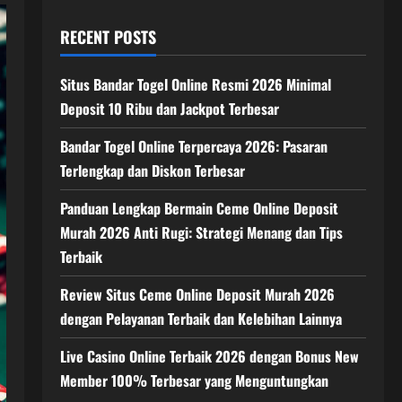
RECENT POSTS
Situs Bandar Togel Online Resmi 2026 Minimal
Deposit 10 Ribu dan Jackpot Terbesar
Bandar Togel Online Terpercaya 2026: Pasaran
Terlengkap dan Diskon Terbesar
Panduan Lengkap Bermain Ceme Online Deposit
Murah 2026 Anti Rugi: Strategi Menang dan Tips
Terbaik
Review Situs Ceme Online Deposit Murah 2026
dengan Pelayanan Terbaik dan Kelebihan Lainnya
Live Casino Online Terbaik 2026 dengan Bonus New
Member 100% Terbesar yang Menguntungkan