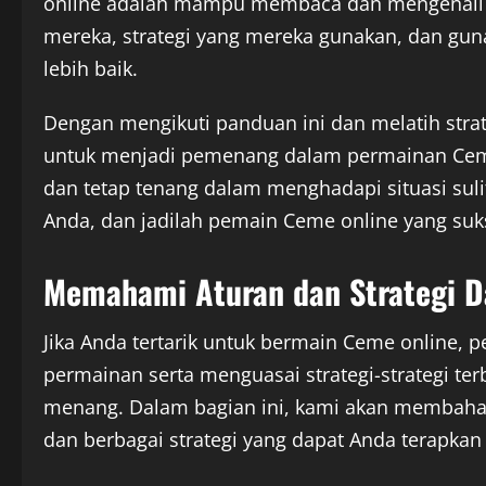
online adalah mampu membaca dan mengenali p
mereka, strategi yang mereka gunakan, dan gun
lebih baik.
Dengan mengikuti panduan ini dan melatih stra
untuk menjadi pemenang dalam permainan Ceme 
dan tetap tenang dalam menghadapi situasi suli
Anda, dan jadilah pemain Ceme online yang suk
Memahami Aturan dan Strategi D
Jika Anda tertarik untuk bermain Ceme online,
permainan serta menguasai strategi-strategi te
menang. Dalam bagian ini, kami akan membahas
dan berbagai strategi yang dapat Anda terapka