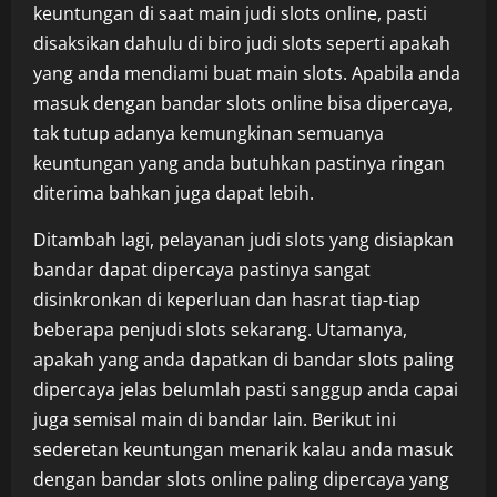
keuntungan di saat main judi slots online, pasti
disaksikan dahulu di biro judi slots seperti apakah
yang anda mendiami buat main slots. Apabila anda
masuk dengan bandar slots online bisa dipercaya,
tak tutup adanya kemungkinan semuanya
keuntungan yang anda butuhkan pastinya ringan
diterima bahkan juga dapat lebih.
Ditambah lagi, pelayanan judi slots yang disiapkan
bandar dapat dipercaya pastinya sangat
disinkronkan di keperluan dan hasrat tiap-tiap
beberapa penjudi slots sekarang. Utamanya,
apakah yang anda dapatkan di bandar slots paling
dipercaya jelas belumlah pasti sanggup anda capai
juga semisal main di bandar lain. Berikut ini
sederetan keuntungan menarik kalau anda masuk
dengan bandar slots online paling dipercaya yang