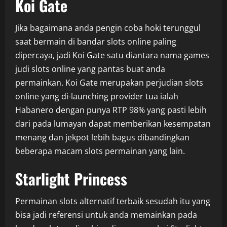
Koi Gate
Jika bagaimana anda pengin coba hoki terunggul
saat bermain di bandar slots online paling
dipercaya, jadi Koi Gate satu diantara nama games
judi slots online yang pantas buat anda
permainkan. Koi Gate merupakan perjudian slots
online yang di-launching provider tua ialah
Habanero dengan punya RTP 98% yang pasti lebih
dari pada lumayan dapat memberikan kesempatan
menang dan jekpot lebih bagus dibandingkan
beberapa macam slots permainan yang lain.
Starlight Princess
Permainan slots alternatif terbaik sesudah itu yang
bisa jadi referensi untuk anda memainkan pada