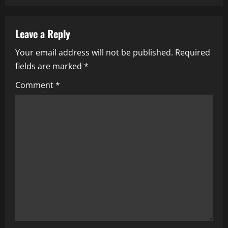
a
v
Leave a Reply
i
Your email address will not be published.
Required
fields are marked
*
g
Comment
*
a
t
i
o
n