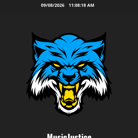
Skip
09/08/2026
11:08:19 AM
to
content
MusicJustice