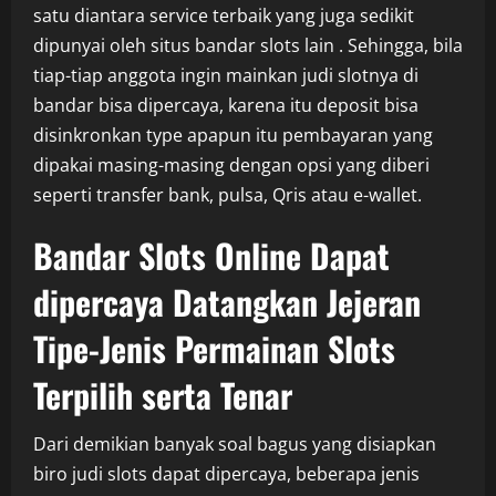
satu diantara service terbaik yang juga sedikit
dipunyai oleh situs bandar slots lain . Sehingga, bila
tiap-tiap anggota ingin mainkan judi slotnya di
bandar bisa dipercaya, karena itu deposit bisa
disinkronkan type apapun itu pembayaran yang
dipakai masing-masing dengan opsi yang diberi
seperti transfer bank, pulsa, Qris atau e-wallet.
Bandar Slots Online Dapat
dipercaya Datangkan Jejeran
Tipe-Jenis Permainan Slots
Terpilih serta Tenar
Dari demikian banyak soal bagus yang disiapkan
biro judi slots dapat dipercaya, beberapa jenis