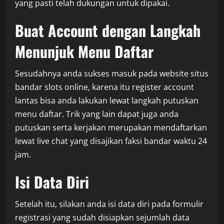
yang pasti telah dukungan untuk dipakai.
Buat Account dengan Langkah
Menunjuk Menu Daftar
Sesudahnya anda sukses masuk pada website situs
bandar slots online, karena itu register account
lantas bisa anda lakukan lewat langkah putuskan
menu daftar. Trik yang lain dapat juga anda
putuskan serta kerjakan merupakan mendaftarkan
lewat live chat yang disajikan faksi bandar waktu 24
jam.
Isi Data Diri
Setelah itu, silakan anda isi data diri pada formulir
registrasi yang sudah disiapkan sejumlah data