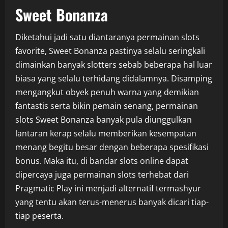
Sweet Bonanza
Diketahui jadi satu diantaranya permainan slots
favorite, Sweet Bonanza pastinya selalu seringkali
dimainkan banyak slotters sebab beberapa hal luar
biasa yang selalu terhidang didalamnya. Disamping
mengangkut obyek penuh warna yang demikian
fantastis serta bikin pemain senang, permainan
slots Sweet Bonanza banyak pula diunggulkan
lantaran kerap selalu memberikan kesempatan
menang begitu besar dengan beberapa spesifikasi
bonus. Maka itu, di bandar slots online dapat
dipercaya juga permainan slots terhebat dari
Pragmatic Play ini menjadi alternatif termashyur
yang tentu akan terus-menerus banyak dicari tiap-
tiap peserta.