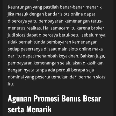
Keuntungan yang pastilah benar-benar menarik
jika masuk dengan bandar slots online dapat
dipercaya yaitu pembayaran kemenangan terus-
menerus realitas. Hal semacam itu karena broker
judi slots dapat dipercaya betul-betul sebelumnya
tidak pernah tunda pembayaran kemenangan
setiap pesertanya di saat main slots online maka
dari itu dapat menambah keyakinan. Bahkan juga,
pembayaran kemenangan selalu akan dikasihkan
dengan nyata tanpa ada perduli berapa saja
nominal yang peserta temukan dari bermain slots
itu.
Agunan Promosi Bonus Besar
serta Menarik