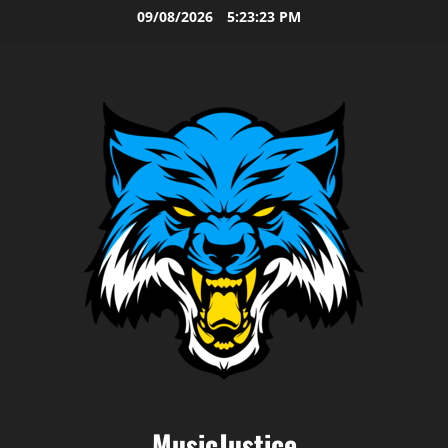
Skip
09/08/2026
5:23:24 PM
to
content
MusicJustice