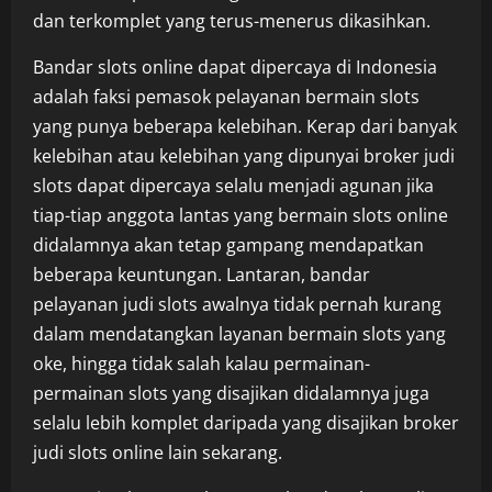
dan terkomplet yang terus-menerus dikasihkan.
Bandar slots online dapat dipercaya di Indonesia
adalah faksi pemasok pelayanan bermain slots
yang punya beberapa kelebihan. Kerap dari banyak
kelebihan atau kelebihan yang dipunyai broker judi
slots dapat dipercaya selalu menjadi agunan jika
tiap-tiap anggota lantas yang bermain slots online
didalamnya akan tetap gampang mendapatkan
beberapa keuntungan. Lantaran, bandar
pelayanan judi slots awalnya tidak pernah kurang
dalam mendatangkan layanan bermain slots yang
oke, hingga tidak salah kalau permainan-
permainan slots yang disajikan didalamnya juga
selalu lebih komplet daripada yang disajikan broker
judi slots online lain sekarang.