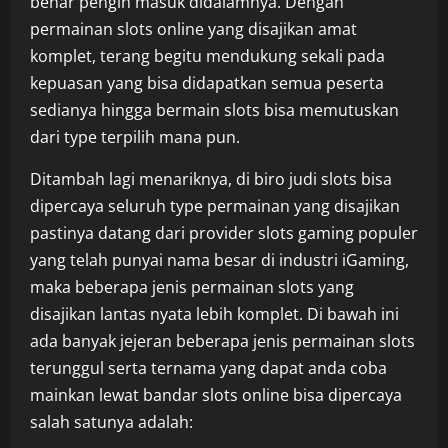
benar pengin masuk didalamnya. Dengan
permainan slots online yang disajikan amat
komplet, terang begitu mendukung sekali pada
kepuasan yang bisa didapatkan semua peserta
sedianya hingga bermain slots bisa memutuskan
dari type terpilih mana pun.
Ditambah lagi menariknya, di biro judi slots bisa
dipercaya seluruh type permainan yang disajikan
pastinya datang dari provider slots gaming populer
yang telah punyai nama besar di industri iGaming,
maka beberapa jenis permainan slots yang
disajikan lantas nyata lebih komplet. Di bawah ini
ada banyak jejeran beberapa jenis permainan slots
terunggul serta ternama yang dapat anda coba
mainkan lewat bandar slots online bisa dipercaya
salah satunya adalah: