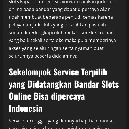
slots kapan pun. Di sisi lainnya, mainkan judi slots
online pada bandar yang dapat dipercaya akan
tidak membuat beberapa penjudi cemas karena
pelayanan judi slots yang dikasihkan pastilah
sudah diperlengkapi oleh mekanisme keamanan
yang baik sekali serta oke maka pula memberinya
akses yang selalu ringan serta nyaman buat
seluruhnya peserta didalamnya.
Sekelompok Service Terpilih
yang Didatangkan Bandar Slots
Online Bisa dipercaya
Indonesia
Service terunggul yang dipunyai tiap-tiap bandar
permainan judi slots bisa tunjukkan bagaimana