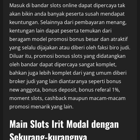
Masuk di bandar slots online dapat dipercaya tak
akan bikin anda banyak peserta susah mendapat
keuntungan. Selainnya dari pembayaran menang,
kentungan lain dapat peserta temukan dari
beragam model promosi bonus besar dan atraktif
yang selalu dijajakan atau diberi oleh faksi biro judi.
Diluar itu, promosi bonus slots yang didatangkan
oleh bandar dapat dipercaya sangat komplet,
bahkan juga lebih komplet dari yang umum diberi
broker judi yang lain diantaranya seperti bonus
new anggota, bonus deposit, bonus referal 1%,
moment slots, cashback maupun macam-macam
promosi menarik yang lain.
Main Slots Irit Modal dengan
Sekurang-kurangnya