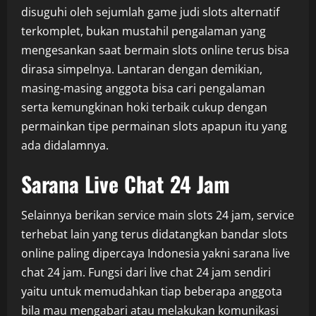
disuguhi oleh sejumlah game judi slots alternatif
terkomplet, bukan mustahil pengalaman yang
mengesankan saat bermain slots online terus bisa
dirasa simpelnya. Lantaran dengan demikian,
masing-masing anggota bisa cari pengalaman
serta kemungkinan hoki terbaik cukup dengan
permainkan tipe permainan slots apapun itu yang
ada didalamnya.
Sarana Live Chat 24 Jam
Selainnya berikan service main slots 24 jam, service
terhebat lain yang terus didatangkan bandar slots
online paling dipercaya Indonesia yakni sarana live
chat 24 jam. Fungsi dari live chat 24 jam sendiri
yaitu untuk memudahkan tiap beberapa anggota
bila mau mengabari atau melakukan komunikasi