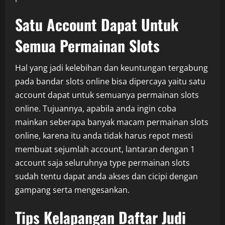
Satu Account Dapat Untuk
Semua Permainan Slots
Hal yang jadi kelebihan dan keuntungan tergabung
pada bandar slots online bisa dipercaya yaitu satu
account dapat untuk semuanya permainan slots
online. Tujuannya, apabila anda ingin coba
mainkan seberapa banyak macam permainan slots
online, karena itu anda tidak harus repot mesti
membuat sejumlah account, lantaran dengan 1
account saja seluruhnya type permainan slots
sudah tentu dapat anda akses dan cicipi dengan
gampang serta mengesankan.
Tips Kelapangan Daftar Judi