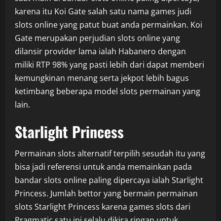
karena itu Koi Gate salah satu nama games judi
slots online yang patut buat anda permainkan. Koi
Gate merupakan perjudian slots online yang
dilansir provider lama ialah Habanero dengan
miliki RTP 98% yang pasti lebih dari dapat memberi
kemungkinan menang serta jekpot lebih bagus
ketimbang beberapa model slots permainan yang
lain.
Starlight Princess
Permainan slots alternatif terpilih sesudah itu yang
bisa jadi referensi untuk anda memainkan pada
bandar slots online paling dipercaya ialah Starlight
Princess. Jumlah bettor yang bermain permainan
slots Starlight Princess karena games slots dari
Pragmatic satu ini selalu dikira ringan untuk