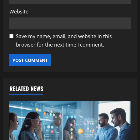
Website
Save my name, email, and website in this
browser for the next time I comment.
RELATED NEWS