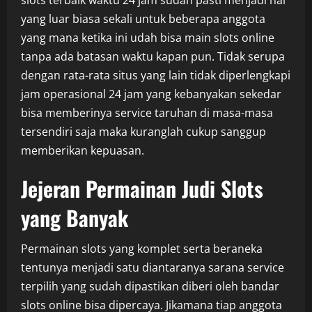
slots terbaik waktu 24 jam sudah pasti menjadi hal
yang luar biasa sekali untuk beberapa anggota
yang mana ketika ini udah bisa main slots online
tanpa ada batasan waktu kapan pun. Tidak serupa
dengan rata-rata situs yang lain tidak diperlengkapi
jam operasional 24 jam yang kebanyakan sekedar
bisa memberinya service taruhan di masa-masa
tersendiri saja maka kuranglah cukup sanggup
memberikan kepuasan.
Jejeran Permainan Judi Slots
yang Banyak
Permainan slots yang komplet serta beraneka
tentunya menjadi satu diantaranya sarana service
terpilih yang sudah dipastikan diberi oleh bandar
slots online bisa dipercaya. Jikamana tiap anggota