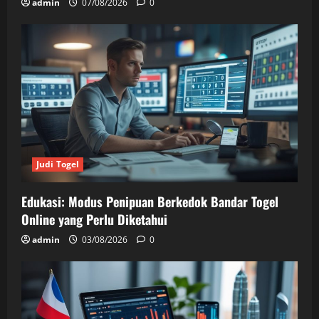
admin
07/08/2026
0
Judi Togel
Edukasi: Modus Penipuan Berkedok Bandar Togel
Online yang Perlu Diketahui
admin
03/08/2026
0