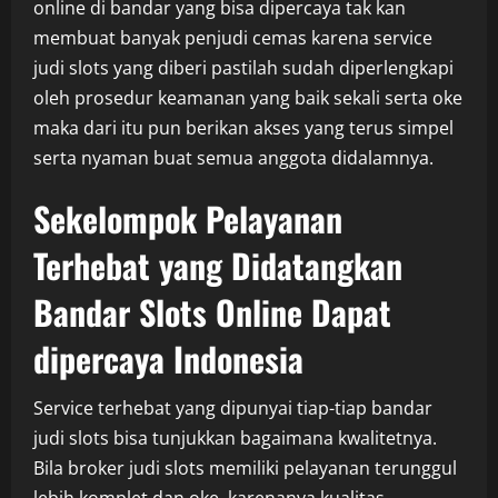
online di bandar yang bisa dipercaya tak kan
membuat banyak penjudi cemas karena service
judi slots yang diberi pastilah sudah diperlengkapi
oleh prosedur keamanan yang baik sekali serta oke
maka dari itu pun berikan akses yang terus simpel
serta nyaman buat semua anggota didalamnya.
Sekelompok Pelayanan
Terhebat yang Didatangkan
Bandar Slots Online Dapat
dipercaya Indonesia
Service terhebat yang dipunyai tiap-tiap bandar
judi slots bisa tunjukkan bagaimana kwalitetnya.
Bila broker judi slots memiliki pelayanan terunggul