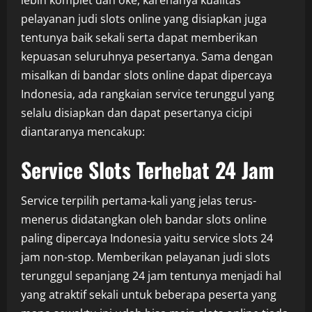
lebih komplet dan oke, karenanya kualitas
pelayanan judi slots online yang disiapkan juga
tentunya baik sekali serta dapat memberikan
kepuasan seluruhnya pesertanya. Sama dengan
misalkan di bandar slots online dapat dipercaya
Indonesia, ada rangkaian service terunggul yang
selalu disiapkan dan dapat pesertanya cicipi
diantaranya mencakup:
Service Slots Terhebat 24 Jam
Service terpilih pertama-kali yang jelas terus-
menerus didatangkan oleh bandar slots online
paling dipercaya Indonesia yaitu service slots 24
jam non-stop. Memberikan pelayanan judi slots
terunggul sepanjang 24 jam tentunya menjadi hal
yang atraktif sekali untuk beberapa peserta yang