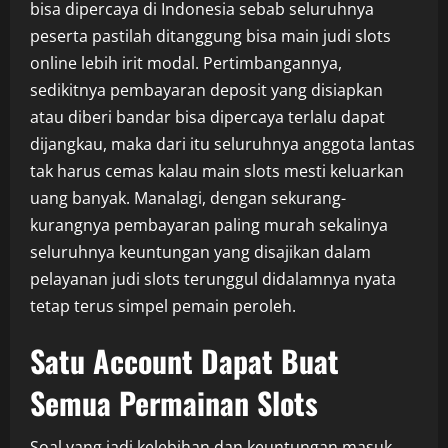
bisa dipercaya di Indonesia sebab seluruhnya
peserta pastilah ditanggung bisa main judi slots
online lebih irit modal. Pertimbangannya,
sedikitnya pembayaran deposit yang disiapkan
atau diberi bandar bisa dipercaya terlalu dapat
dijangkau, maka dari itu seluruhnya anggota lantas
tak harus cemas kalau main slots mesti keluarkan
uang banyak. Manalagi, dengan sekurang-
kurangnya pembayaran paling murah sekalinya
seluruhnya keuntungan yang disajikan dalam
pelayanan judi slots terunggul didalamnya nyata
tetap terus simpel pemain peroleh.
Satu Account Dapat Buat
Semua Permainan Slots
Soal yang jadi kelebihan dan keuntungan masuk