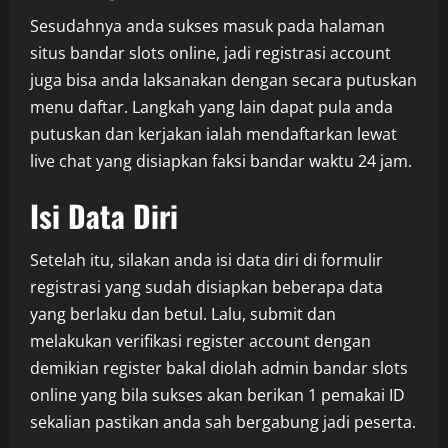
Sesudahnya anda sukses masuk pada halaman
situs bandar slots online, jadi registrasi account
juga bisa anda laksanakan dengan secara putuskan
menu daftar. Langkah yang lain dapat pula anda
putuskan dan kerjakan ialah mendaftarkan lewat
live chat yang disiapkan faksi bandar waktu 24 jam.
Isi Data Diri
Setelah itu, silakan anda isi data diri di formulir
registrasi yang sudah disiapkan beberapa data
yang berlaku dan betul. Lalu, submit dan
melakukan verifikasi register account dengan
demikian register bakal diolah admin bandar slots
online yang bila sukses akan berikan 1 pemakai ID
sekalian pastikan anda sah bergabung jadi peserta.