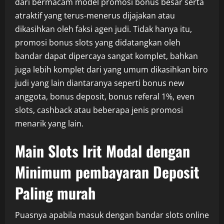
dari bermacam model promosi bonus besar serta
atraktif yang terus-menerus dijajakan atau
dikasihkan oleh faksi agen judi. Tidak hanya itu,
promosi bonus slots yang didatangkan oleh
bandar dapat dipercaya sangat komplet, bahkan
juga lebih komplet dari yang umum dikasihkan biro
judi yang lain diantaranya seperti bonus new
anggota, bonus deposit, bonus referal 1%, even
slots, cashback atau beberapa jenis promosi
menarik yang lain.
Main Slots Irit Modal dengan
Minimum pembayaran Deposit
Paling murah
Puasnya apabila masuk dengan bandar slots online