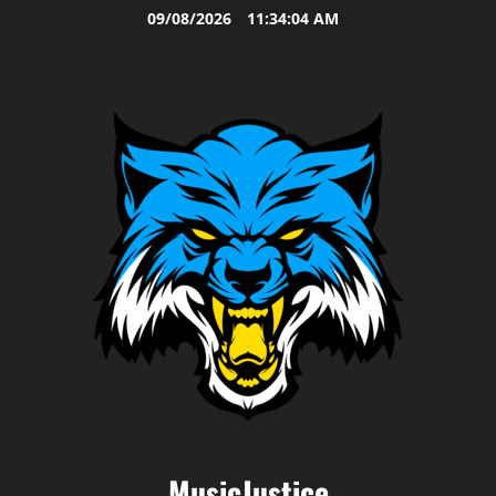
Skip
09/08/2026
11:34:05 AM
to
content
MusicJustice