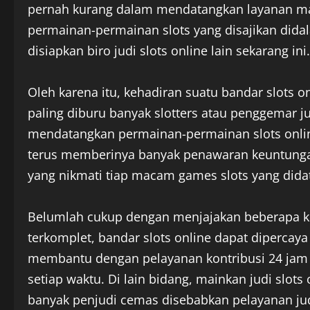
pernah kurang dalam mendatangkan layanan main 
permainan-permainan slots yang disajikan dida
disiapkan biro judi slots online lain sekarang ini.
Oleh karena itu, kehadiran suatu bandar slots on
paling diburu banyak slotters atau penggemar j
mendatangkan permainan-permainan slots online
terus memberinya banyak penawaran keuntung
yang nikmati tiap macam games slots yang didat
Belumlah cukup dengan menjajakan beberapa ke
terkomplet, bandar slots online dapat dipercaya
membantu dengan pelayanan kontribusi 24 jam
setiap waktu. Di lain bidang, mainkan judi slots
banyak penjudi cemas disebabkan pelayanan jud