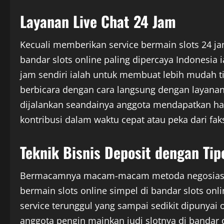
Layanan Live Chat 24 Jam
Kecuali memberikan service bermain slots 24 jam
bandar slots online paling dipercaya Indonesia ia
jam sendiri ialah untuk membuat lebih mudah t
berbicara dengan cara langsung dengan layana
dijalankan seandainya anggota mendapatkan ham
kontribusi dalam waktu cepat atau peka dari faks
Teknik Bisnis Deposit dengan Ti
Bermacamnya macam-macam metoda negosiasi d
bermain slots online simpel di bandar slots onl
service terunggul yang sampai sedikit dipunyai ol
anggota pengin mainkan judi slotnya di bandar d