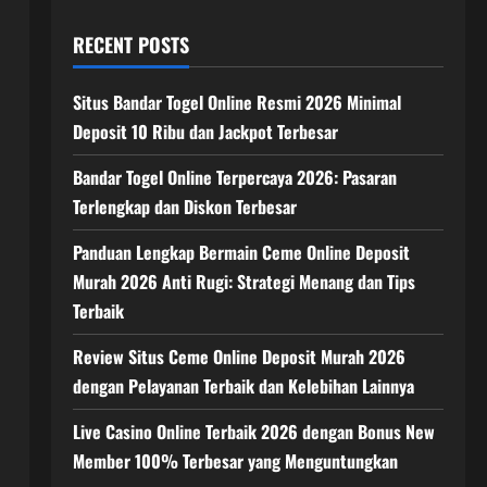
RECENT POSTS
Situs Bandar Togel Online Resmi 2026 Minimal
Deposit 10 Ribu dan Jackpot Terbesar
Bandar Togel Online Terpercaya 2026: Pasaran
Terlengkap dan Diskon Terbesar
Panduan Lengkap Bermain Ceme Online Deposit
Murah 2026 Anti Rugi: Strategi Menang dan Tips
Terbaik
Review Situs Ceme Online Deposit Murah 2026
dengan Pelayanan Terbaik dan Kelebihan Lainnya
Live Casino Online Terbaik 2026 dengan Bonus New
Member 100% Terbesar yang Menguntungkan