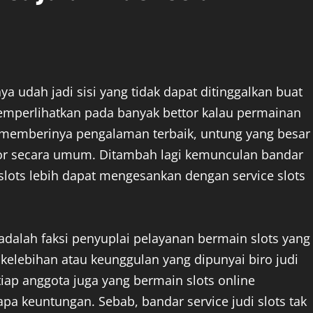
ya udah jadi sisi yang tidak dapat ditinggalkan buat
memperlihatkan pada banyak bettor kalau permainan
 memberinya pengalaman terbaik, untung yang besar
ttor secara umum. Ditambah lagi kemunculan bandar
 slots lebih dapat mengesankan dengan service slots
 adalah faksi penyuplai pelayanan bermain slots yang
kelebihan atau keunggulan yang dipunyai biro judi
tiap anggota juga yang bermain slots online
 keuntungan. Sebab, bandar service judi slots tak