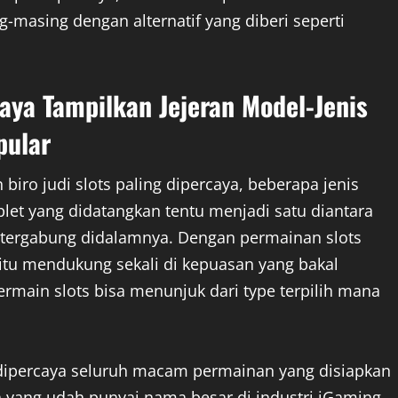
masing dengan alternatif yang diberi seperti
aya Tampilkan Jejeran Model-Jenis
pular
 biro judi slots paling dipercaya, beberapa jenis
let yang didatangkan tentu menjadi satu diantara
u tergabung didalamnya. Dengan permainan slots
itu mendukung sekali di kepuasan yang bakal
ermain slots bisa menunjuk dari type terpilih mana
ng dipercaya seluruh macam permainan yang disiapkan
a yang udah punyai nama besar di industri iGaming,