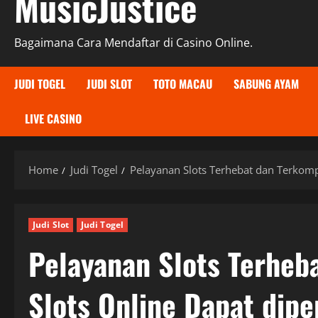
MusicJustice
Bagaimana Cara Mendaftar di Casino Online.
JUDI TOGEL
JUDI SLOT
TOTO MACAU
SABUNG AYAM
LIVE CASINO
Home
Judi Togel
Pelayanan Slots Terhebat dan Terkomp
Judi Slot
Judi Togel
Pelayanan Slots Terheb
Slots Online Dapat dipe