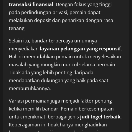
transaksi finansial
. Dengan fokus yang tinggi
pada perlindungan privasi, pemain dapat
melakukan deposit dan penarikan dengan rasa
tenang.
Selain itu, bandar terpercaya umumnya
menyediakan
layanan pelanggan yang responsif
.
Hal ini memudahkan pemain untuk menyelesaikan
masalah yang mungkin muncul selama bermain.
Tidak ada yang lebih penting daripada
mendapatkan dukungan yang baik pada saat
membutuhkannya.
Variasi permainan juga menjadi faktor penting
ketika memilih bandar. Pemain berkesempatan
untuk menikmati berbagai jenis
judi togel terbaik
.
Keberagaman ini tidak hanya menghadirkan