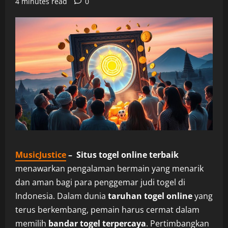
4 minutes read
0
MusicJustice
– Situs togel online terbaik
menawarkan pengalaman bermain yang menarik
dan aman bagi para penggemar judi togel di
Indonesia. Dalam dunia
taruhan togel online
yang
terus berkembang, pemain harus cermat dalam
memilih
bandar togel terpercaya
. Pertimbangkan