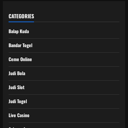
CATEGORIES
Balap Kuda
Bandar Togel
Ceme Online
Judi Bola
Judi Slot
Judi Togel
Live Casino