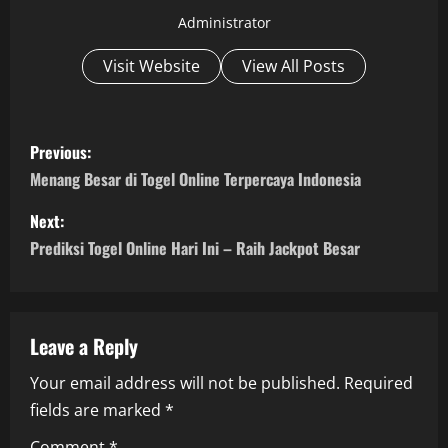
Administrator
Visit Website
View All Posts
P
Previous:
o
Menang Besar di Togel Online Terpercaya Indonesia
s
Next:
Prediksi Togel Online Hari Ini – Raih Jackpot Besar
t
n
a
Leave a Reply
Your email address will not be published.
Required
v
fields are marked
*
i
Comment
*