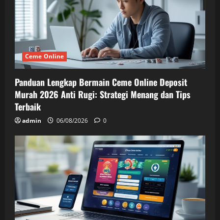
Ceme Online
Panduan Lengkap Bermain Ceme Online Deposit
Murah 2026 Anti Rugi: Strategi Menang dan Tips
Terbaik
admin
06/08/2026
0