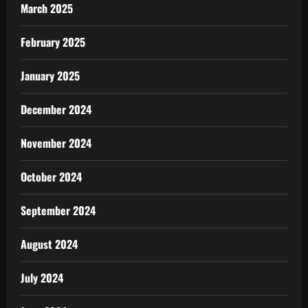
March 2025
February 2025
January 2025
December 2024
November 2024
October 2024
September 2024
August 2024
July 2024