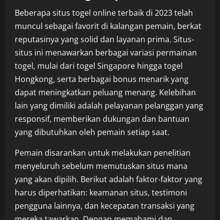
Beberapa situs togel online terbaik di 2023 telah
muncul sebagai favorit di kalangan pemain, berkat
reputasinya yang solid dan layanan prima. Situs-
situs ini menawarkan berbagai variasi permainan
togel, mulai dari togel Singapore hingga togel
Hongkong, serta berbagai bonus menarik yang
dapat meningkatkan peluang menang. Kelebihan
lain yang dimiliki adalah pelayanan pelanggan yang
responsif, memberikan dukungan dan bantuan
yang dibutuhkan oleh pemain setiap saat.
Pemain disarankan untuk melakukan penelitian
menyeluruh sebelum memutuskan situs mana
yang akan dipilih. Berikut adalah faktor-faktor yang
harus diperhatikan: keamanan situs, testimoni
pengguna lainnya, dan kecepatan transaksi yang
mereka tawarkan. Dengan memahami dan