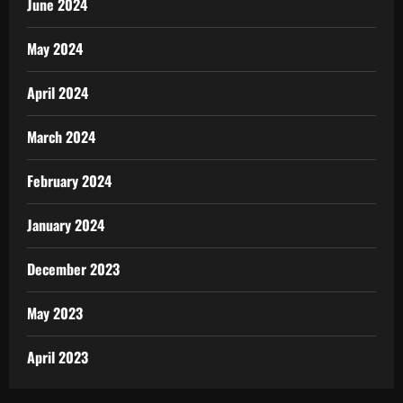
June 2024
May 2024
April 2024
March 2024
February 2024
January 2024
December 2023
May 2023
April 2023