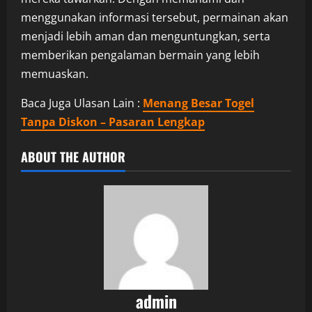
menggunakan informasi tersebut, permainan akan
menjadi lebih aman dan menguntungkan, serta
memberikan pengalaman bermain yang lebih
memuaskan.
Baca Juga Ulasan Lain :
Menang Besar Togel
Tanpa Diskon – Pasaran Lengkap
ABOUT THE AUTHOR
admin