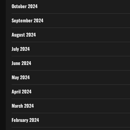
October 2024
September 2024
August 2024
July 2024
June 2024
May 2024
April 2024
March 2024
February 2024