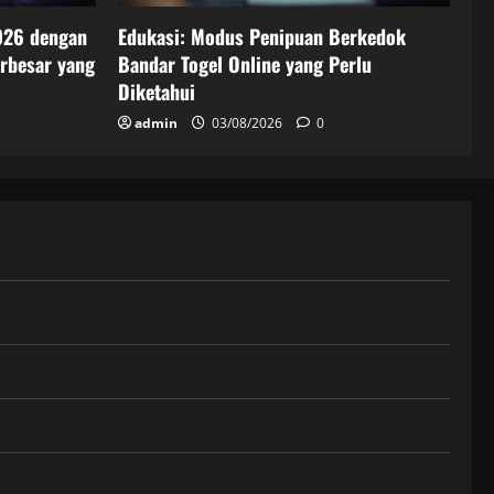
2026 dengan
Edukasi: Modus Penipuan Berkedok
rbesar yang
Bandar Togel Online yang Perlu
Diketahui
admin
03/08/2026
0