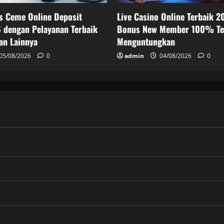
s Ceme Online Deposit
Live Casino Online Terbaik 
 dengan Pelayanan Terbaik
Bonus New Member 100% Te
an Lainnya
Menguntungkan
05/08/2026
0
admin
04/08/2026
0