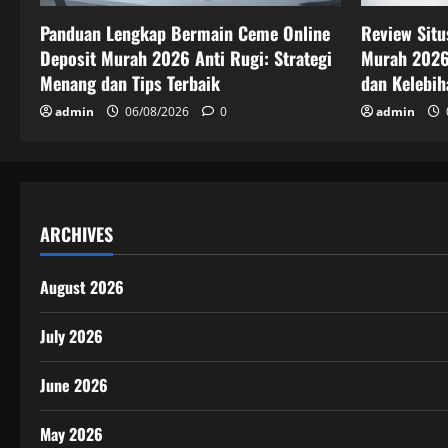
Panduan Lengkap Bermain Ceme Online
Review Situ
Deposit Murah 2026 Anti Rugi: Strategi
Murah 2026
Menang dan Tips Terbaik
dan Kelebih
admin
06/08/2026
0
admin
ARCHIVES
August 2026
July 2026
June 2026
May 2026