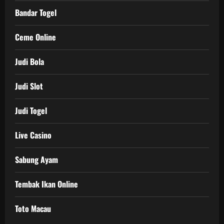
Bandar Togel
Ceme Online
Judi Bola
Judi Slot
Judi Togel
Live Casino
Sabung Ayam
Tembak Ikan Online
Toto Macau