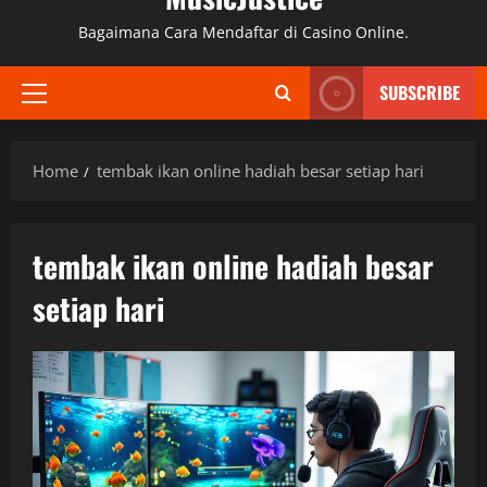
Bagaimana Cara Mendaftar di Casino Online.
SUBSCRIBE
Primary
Menu
Home
tembak ikan online hadiah besar setiap hari
tembak ikan online hadiah besar
setiap hari