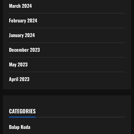
March 2024
February 2024
January 2024
December 2023
May 2023
April 2023
CATEGORIES
Balap Kuda