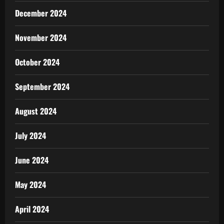
December 2024
November 2024
October 2024
September 2024
August 2024
July 2024
June 2024
May 2024
April 2024