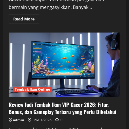
bermain yang mengasyikkan. Banyak...
Read
Read More
more
about
Cara
Daftar
dan
Bermain
Judi
Tembak
Ikan
VIP
Gacor
2026
di
Situs
Terpercaya
dan
Aman
Tembak Ikan Online
Review Judi Tembak Ikan VIP Gacor 2026: Fitur,
Bonus, dan Gameplay Terbaru yang Perlu Diketahui
admin
19/01/2026
0