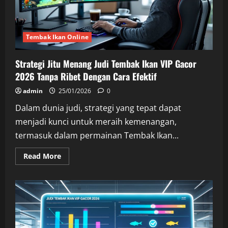
Tembak Ikan Online
Strategi Jitu Menang Judi Tembak Ikan VIP Gacor
2026 Tanpa Ribet Dengan Cara Efektif
admin
25/01/2026
0
Dalam dunia judi, strategi yang tepat dapat
menjadi kunci untuk meraih kemenangan,
termasuk dalam permainan Tembak Ikan...
Read
Read More
more
about
Strategi
Jitu
Menang
Judi
Tembak
Ikan
VIP
Gacor