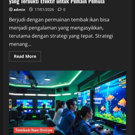
yang Terbukti Efektif untuk Pemain Pemula
admin
17/01/2026
0
Berjudi dengan permainan tembak ikan bisa
menjadi pengalaman yang mengasyikkan,
terutama dengan strategi yang tepat. Strategi
menang...
Read
Read More
more
about
Strategi
Menang
Judi
Tembak
Ikan
VIP
Gacor
2026
yang
Terbukti
Efektif
untuk
Pemain
Pemula
Tembak Ikan Online