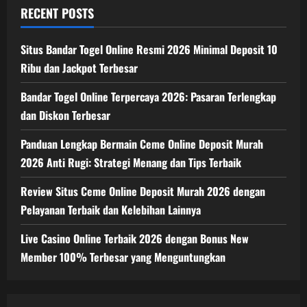
RECENT POSTS
Situs Bandar Togel Online Resmi 2026 Minimal Deposit 10
Ribu dan Jackpot Terbesar
Bandar Togel Online Terpercaya 2026: Pasaran Terlengkap
dan Diskon Terbesar
Panduan Lengkap Bermain Ceme Online Deposit Murah
2026 Anti Rugi: Strategi Menang dan Tips Terbaik
Review Situs Ceme Online Deposit Murah 2026 dengan
Pelayanan Terbaik dan Kelebihan Lainnya
Live Casino Online Terbaik 2026 dengan Bonus New
Member 100% Terbesar yang Menguntungkan