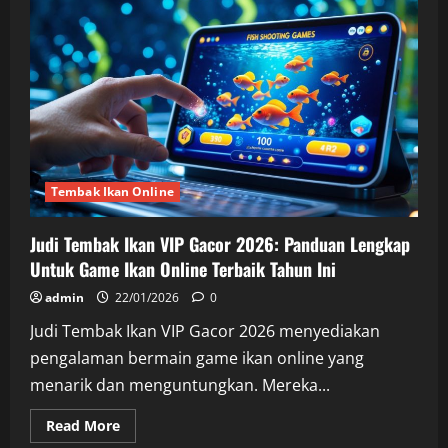
Ikan
Gacor
Judi
Tembak
Ikan
VIP
2026
yang
Wajib
Diketahui
Pemain
untuk
Meningkatkan
Kemenangan
Tembak Ikan Online
Judi Tembak Ikan VIP Gacor 2026: Panduan Lengkap
Untuk Game Ikan Online Terbaik Tahun Ini
admin
22/01/2026
0
Judi Tembak Ikan VIP Gacor 2026 menyediakan
pengalaman bermain game ikan online yang
menarik dan menguntungkan. Mereka...
Read
Read More
more