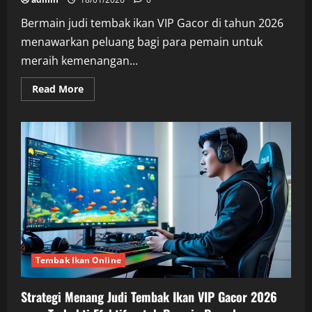
Bermain judi tembak ikan VIP Gacor di tahun 2026
menawarkan peluang bagi para pemain untuk
meraih kemenangan...
Read
Read More
more
about
Tips
Dan
Trik
Bermain
Judi
Tembak
Ikan
VIP
Gacor
2026
dengan
Peluang
Menang
Tinggi
Tembak Ikan Online
Strategi Menang Judi Tembak Ikan VIP Gacor 2026