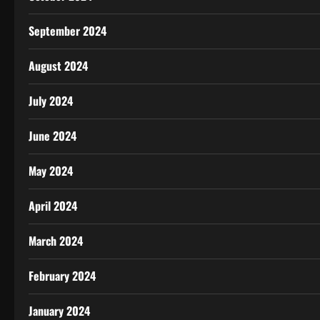
September 2024
August 2024
July 2024
June 2024
May 2024
April 2024
March 2024
February 2024
January 2024