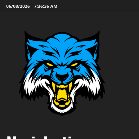
Skip
06/08/2026
7:36:37 AM
to
content