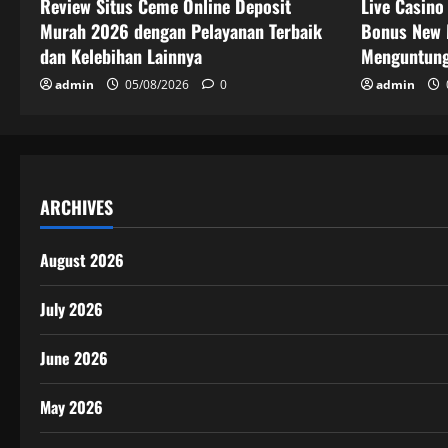
Review Situs Ceme Online Deposit
Live Casino
Murah 2026 dengan Pelayanan Terbaik
Bonus New 
dan Kelebihan Lainnya
Menguntun
admin
05/08/2026
0
admin
ARCHIVES
August 2026
July 2026
June 2026
May 2026