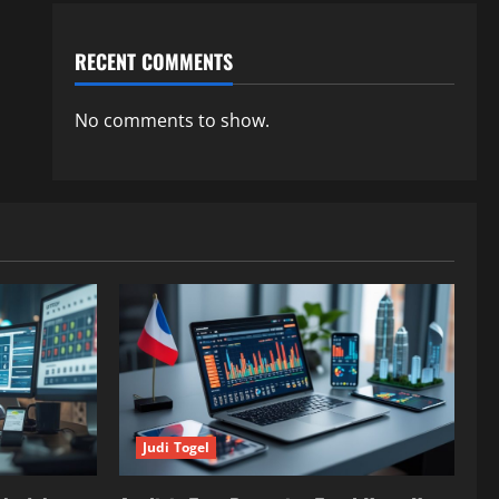
RECENT COMMENTS
No comments to show.
Judi Togel