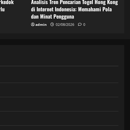
rkedok
Analisis Tren Pencarian Togel Hong Kong
rlu
di Internet Indonesia: Memahami Pola
dan Minat Pengguna
admin
02/08/2026
0