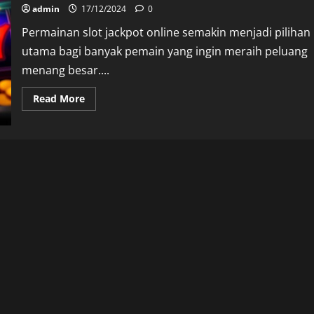
admin
17/12/2024
0
Permainan slot jackpot online semakin menjadi pilihan
utama bagi banyak pemain yang ingin meraih peluang
menang besar....
Read
Read More
more
about
Menang
Besar
dengan
Slot
Jackpot
Online