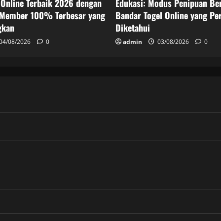
 Online Terbaik 2026 dengan
Edukasi: Modus Penipuan Be
Member 100% Terbesar yang
Bandar Togel Online yang Pe
gkan
Diketahui
04/08/2026
0
admin
03/08/2026
0