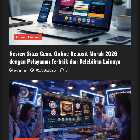
Ceme Online
Review Situs Ceme Online Deposit Murah 2026
dengan Pelayanan Terbaik dan Kelebihan Lainnya
admin
05/08/2026
0