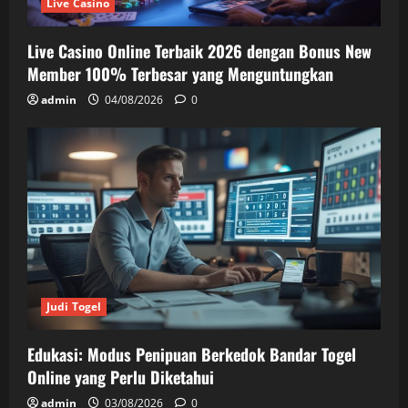
Live Casino
Live Casino Online Terbaik 2026 dengan Bonus New
Member 100% Terbesar yang Menguntungkan
admin
04/08/2026
0
Judi Togel
Edukasi: Modus Penipuan Berkedok Bandar Togel
Online yang Perlu Diketahui
admin
03/08/2026
0