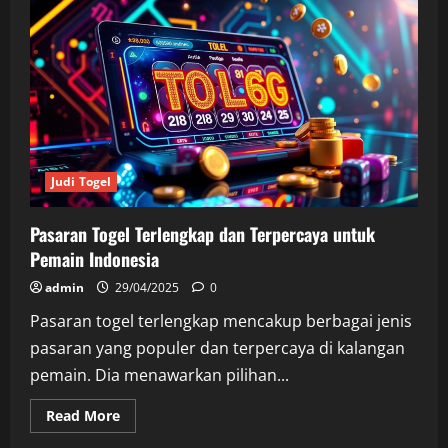
Panduan
Lengkap
dan
Strategi
Terpercaya
2025
Judi Togel
Pasaran Togel Terlengkap dan Terpercaya untuk
Pemain Indonesia
admin
29/04/2025
0
Pasaran togel terlengkap mencakup berbagai jenis
pasaran yang populer dan terpercaya di kalangan
pemain. Dia menawarkan pilihan...
Read
Read More
more
about