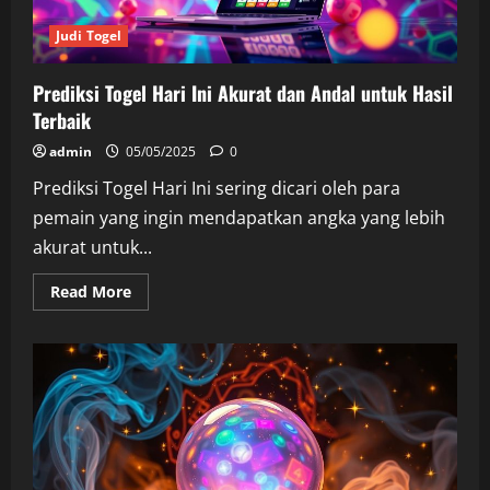
Judi Togel
Prediksi Togel Hari Ini Akurat dan Andal untuk Hasil
Terbaik
admin
05/05/2025
0
Prediksi Togel Hari Ini sering dicari oleh para
pemain yang ingin mendapatkan angka yang lebih
akurat untuk...
Read
Read More
more
about
Prediksi
Togel
Hari
Ini
Akurat
dan
Andal
untuk
Hasil
Terbaik