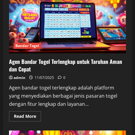
Terpercaya
dan
Peluang
Menang
Tinggi
2025
Bandar Togel
Agen Bandar Togel Terlengkap untuk Taruhan Aman
dan Cepat
admin
11/07/2025
0
Agen bandar togel terlengkap adalah platform
yang menyediakan berbagai jenis pasaran togel
dengan fitur lengkap dan layanan...
Read
Read More
more
about
Agen
Bandar