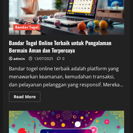
dan
Keamanan
Maksimal
Bandar Togel
Bandar Togel Online Terbaik untuk Pengalaman
Bermain Aman dan Terpercaya
admin
13/07/2025
0
Bandar togel online terbaik adalah platform yang
menawarkan keamanan, kemudahan transaksi,
dan pelayanan pelanggan yang responsif. Mereka...
Read
Read More
more
about
Bandar
Togel
Online
Terbaik
untuk
Pengalaman