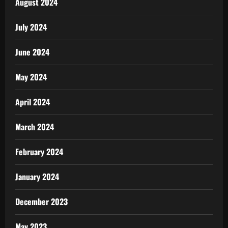
August 2024
July 2024
June 2024
May 2024
April 2024
March 2024
February 2024
January 2024
December 2023
May 2023