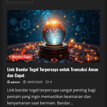
more
about
Bandar
Togel
Hadiah
Terbesar
Terpercaya
dengan
Pembayaran
Cepat
dan
Aman
Bandar Togel
Link Bandar Togel Terpercaya untuk Transaksi Aman
dan Cepat
admin
09/07/2025
0
Link bandar togel terpercaya sangat penting bagi
pemain yang ingin memastikan keamanan dan
kenyamanan saat bermain. Bandar...