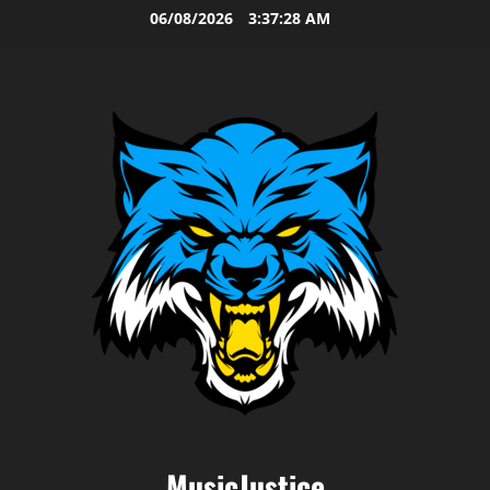
Skip
06/08/2026
3:37:29 AM
to
content
MusicJustice