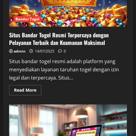
Bandar Togel
Situs Bandar Togel Resmi Terpercaya dengan
Pelayanan Terbaik dan Keamanan Maksimal
admin
14/07/2025
0
Situs bandar togel resmi adalah platform yang
menyediakan layanan taruhan togel dengan izin
legal dan terpercaya. Situs...
Read
Read More
more
about
Situs
Bandar
Togel
Resmi
Terpercaya
dengan
Pelayanan
Terbaik