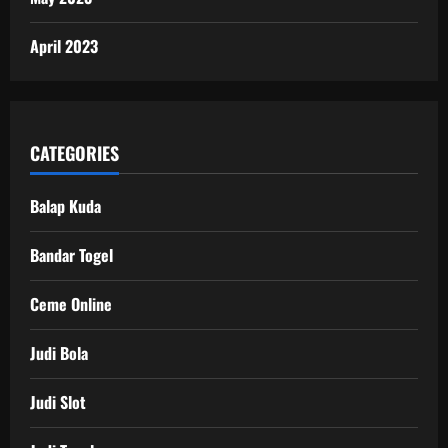
April 2023
CATEGORIES
Balap Kuda
Bandar Togel
Ceme Online
Judi Bola
Judi Slot