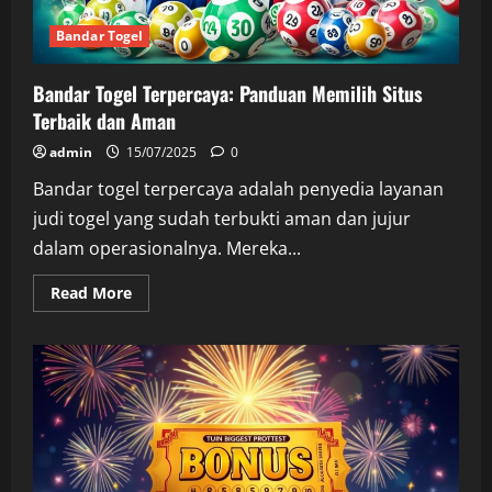
Bandar Togel
Bandar Togel Terpercaya: Panduan Memilih Situs
Terbaik dan Aman
admin
15/07/2025
0
Bandar togel terpercaya adalah penyedia layanan
judi togel yang sudah terbukti aman dan jujur
dalam operasionalnya. Mereka...
Read
Read More
more
about
Bandar
Togel
Terpercaya:
Panduan
Memilih
Situs
Terbaik
dan
Aman