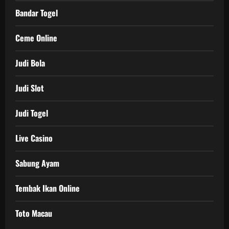
Bandar Togel
Ceme Online
Judi Bola
Judi Slot
Judi Togel
Live Casino
Sabung Ayam
Tembak Ikan Online
Toto Macau