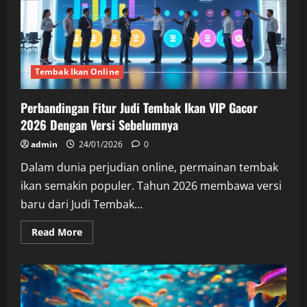
2026
Tanpa
Ribet
Dengan
Cara
Efektif
Tembak Ikan Online
Perbandingan Fitur Judi Tembak Ikan VIP Gacor
2026 Dengan Versi Sebelumnya
admin
24/01/2026
0
Dalam dunia perjudian online, permainan tembak
ikan semakin populer. Tahun 2026 membawa versi
baru dari Judi Tembak...
Read
Read More
more
about
Perbandingan
Fitur
Judi
Tembak
Ikan