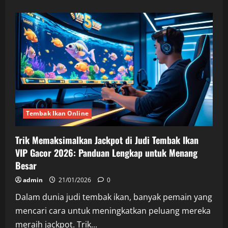
about
Judi
Tembak
Ikan
VIP
Gacor
2026:
Panduan
Lengkap
Untuk
Game
Ikan
Online
Terbaik
Tahun
Ini
Tembak Ikan Online
Trik Memaksimalkan Jackpot di Judi Tembak Ikan
VIP Gacor 2026: Panduan Lengkap untuk Menang
Besar
admin
21/01/2026
0
Dalam dunia judi tembak ikan, banyak pemain yang
mencari cara untuk meningkatkan peluang mereka
meraih jackpot. Trik...