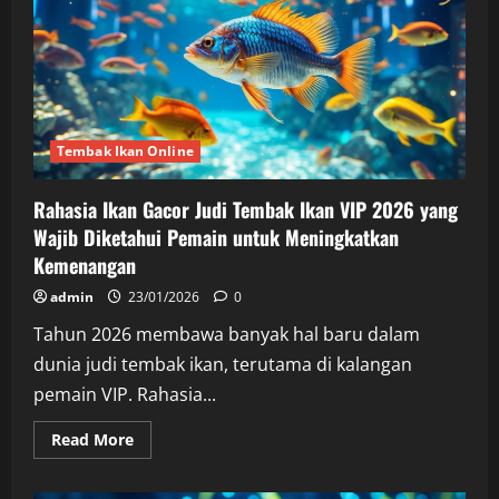
VIP
Gacor
2026
Dengan
Versi
Sebelumnya
Tembak Ikan Online
Rahasia Ikan Gacor Judi Tembak Ikan VIP 2026 yang
Wajib Diketahui Pemain untuk Meningkatkan
Kemenangan
admin
23/01/2026
0
Tahun 2026 membawa banyak hal baru dalam
dunia judi tembak ikan, terutama di kalangan
pemain VIP. Rahasia...
Read
Read More
more
about
Rahasia