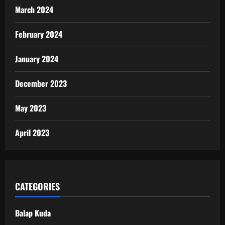
March 2024
February 2024
January 2024
December 2023
May 2023
April 2023
CATEGORIES
Balap Kuda