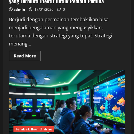
yang Terbukti Efektif untuk Pemain Pemula
admin
17/01/2026
0
Berjudi dengan permainan tembak ikan bisa
menjadi pengalaman yang mengasyikkan,
terutama dengan strategi yang tepat. Strategi
menang...
Read
Read More
more
about
Strategi
Menang
Judi
Tembak
Ikan
VIP
Gacor
2026
yang
Terbukti
Efektif
untuk
Pemain
Pemula
Tembak Ikan Online