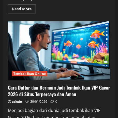
Read
Read More
more
about
Trik
Memaksimalkan
Jackpot
di
Judi
Tembak
Ikan
VIP
Gacor
2026:
Panduan
Lengkap
untuk
Menang
Besar
Tembak Ikan Online
Cara Daftar dan Bermain Judi Tembak Ikan VIP Gacor
2026 di Situs Terpercaya dan Aman
admin
20/01/2026
0
Menjadi bagian dari dunia judi tembak ikan VIP
Gacor 2026 dapat memberikan pengalaman