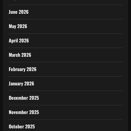
June 2026
May 2026
April 2026
March 2026
February 2026
January 2026
December 2025
November 2025
October 2025