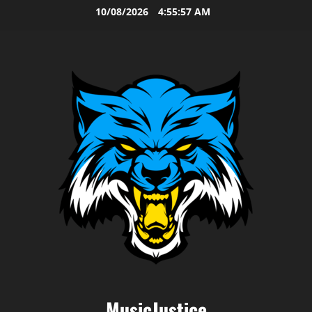
Skip
10/08/2026
4:55:58 AM
to
content
MusicJustice