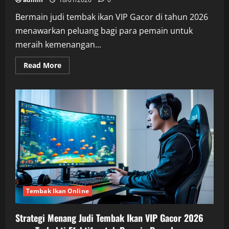
Bermain judi tembak ikan VIP Gacor di tahun 2026
menawarkan peluang bagi para pemain untuk
meraih kemenangan...
Read
Read More
more
about
Tips
Dan
Trik
Bermain
Judi
Tembak
Ikan
VIP
Gacor
2026
dengan
Peluang
Menang
Tinggi
Tembak Ikan Online
Strategi Menang Judi Tembak Ikan VIP Gacor 2026