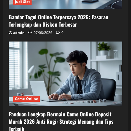
Judi Slot
Bandar Togel Online Terpercaya 2026: Pasaran
Terlengkap dan Diskon Terbesar
admin
07/08/2026
0
Ceme Online
Panduan Lengkap Bermain Ceme Online Deposit
Murah 2026 Anti Rugi: Strategi Menang dan Tips
Terbaik