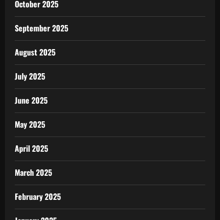
October 2025
September 2025
August 2025
July 2025
June 2025
May 2025
April 2025
March 2025
February 2025