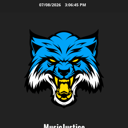
Skip
07/08/2026
3:06:46 PM
to
content
MusicJustice