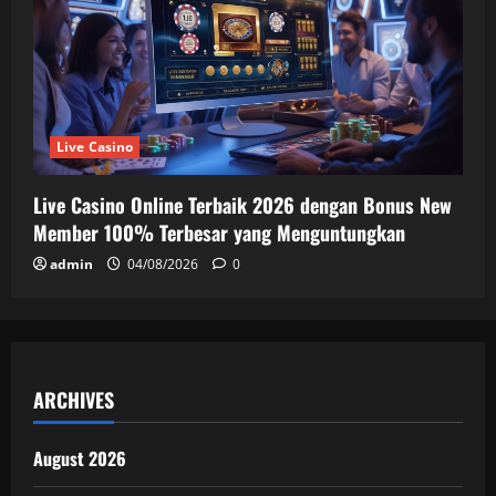
Live Casino
Live Casino Online Terbaik 2026 dengan Bonus New
Member 100% Terbesar yang Menguntungkan
admin
04/08/2026
0
ARCHIVES
August 2026