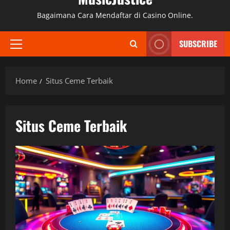
Bagaimana Cara Mendaftar di Casino Online.
SUBSCRIBE
Primary
Menu
Home
Situs Ceme Terbaik
Situs Ceme Terbaik