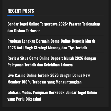
RECENT POSTS
Bandar Togel Online Terpercaya 2026: Pasaran Terlengkap
dan Diskon Terbesar
Panduan Lengkap Bermain Ceme Online Deposit Murah
2026 Anti Rugi: Strategi Menang dan Tips Terbaik
Review Situs Ceme Online Deposit Murah 2026 dengan
Pelayanan Terbaik dan Kelebihan Lainnya
Live Casino Online Terbaik 2026 dengan Bonus New
Member 100% Terbesar yang Menguntungkan
Edukasi: Modus Penipuan Berkedok Bandar Togel Online
yang Perlu Diketahui