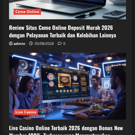
Ceme Online
Review Situs Ceme Online Deposit Murah 2026
dengan Pelayanan Terbaik dan Kelebihan Lainnya
admin
05/08/2026
0
Live Casino
Live Casino Online Terbaik 2026 dengan Bonus New