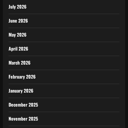
July 2026
June 2026
May 2026
April 2026
March 2026
February 2026
January 2026
December 2025
November 2025