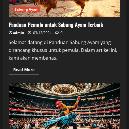
Sabung Ayam
Panduan Pemula untuk Sabung Ayam Terbaik
admin
03/12/2024
0
Selamat datang di Panduan Sabung Ayam yang
dirancang khusus untuk pemula. Dalam artikel ini,
kami akan membahas...
Read
Read More
more
about
Panduan
Pemula
untuk
Sabung
Ayam
Terbaik