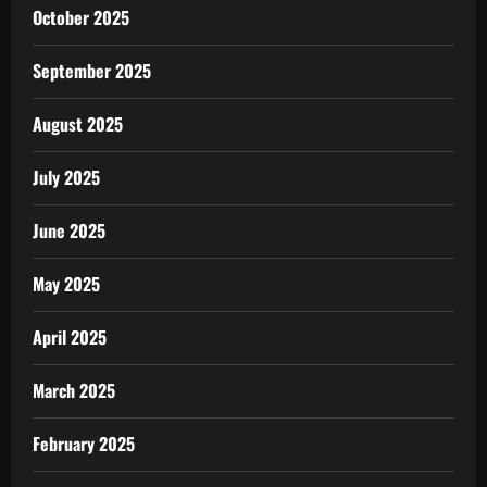
October 2025
September 2025
August 2025
July 2025
June 2025
May 2025
April 2025
March 2025
February 2025