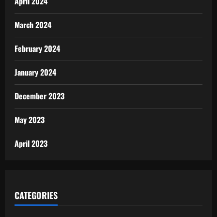
April 2024
March 2024
February 2024
January 2024
December 2023
May 2023
April 2023
CATEGORIES