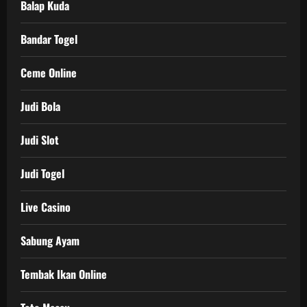
Balap Kuda
Bandar Togel
Ceme Online
Judi Bola
Judi Slot
Judi Togel
Live Casino
Sabung Ayam
Tembak Ikan Online