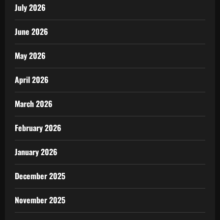
July 2026
June 2026
May 2026
April 2026
March 2026
February 2026
January 2026
December 2025
November 2025