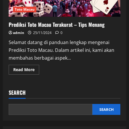
Toto Macau
Prediksi Toto Macau Terakurat – Tips Menang
admin
25/11/2024
0
Selamat datang di panduan lengkap mengenai
Prediksi Toto Macau. Dalam artikel ini, kami akan
membahas berbagai aspek...
Read
Read More
more
about
Prediksi
Toto
Macau
SEARCH
Terakurat
–
Tips
Menang
SEARCH