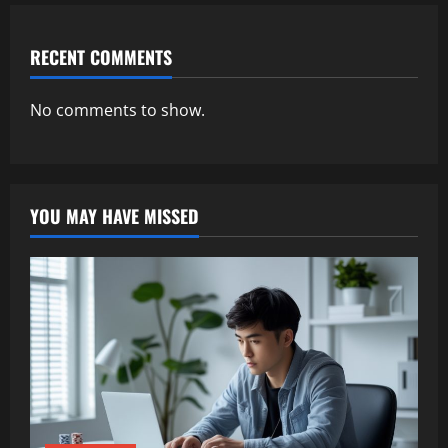
RECENT COMMENTS
No comments to show.
YOU MAY HAVE MISSED