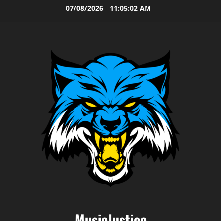
Skip
07/08/2026
11:05:03 AM
to
content
MusicJustice