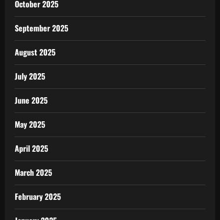
October 2025
September 2025
August 2025
July 2025
June 2025
May 2025
April 2025
March 2025
February 2025