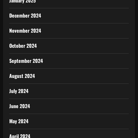
January 2025
December 2024
November 2024
October 2024
September 2024
August 2024
July 2024
June 2024
May 2024
April 2024