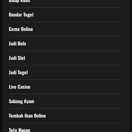
Bandar Togel
Ceme Online
Judi Bola
Judi Slot
Judi Togel
Live Casino
Sabung Ayam
Tembak Ikan Online
Toto Macau