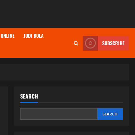
 ONLINE
JUDI BOLA
SUBSCRIBE
SEARCH
SEARCH