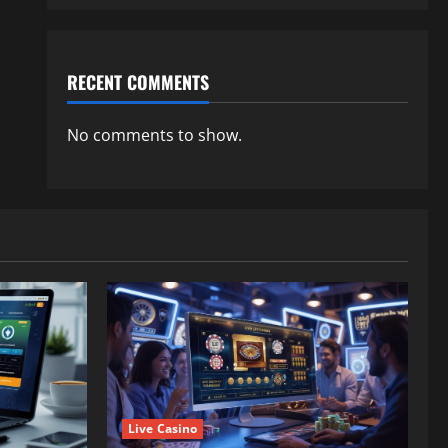
RECENT COMMENTS
No comments to show.
Live Casino