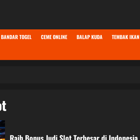
BANDAR TOGEL
CEME ONLINE
BALAP KUDA
TEMBAK IKAN
ot
Raih Bonus Judi Slot Terbesar di Indonesia