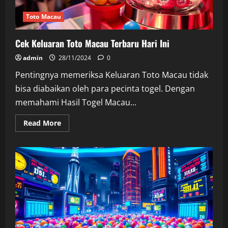
Toto Macau
Cek Keluaran Toto Macau Terbaru Hari Ini
admin
28/11/2024
0
Pentingnya memeriksa Keluaran Toto Macau tidak
bisa diabaikan oleh para pecinta togel. Dengan
memahami Hasil Togel Macau...
Read
Read More
more
about
Cek
Keluaran
Toto
Macau
Terbaru
Hari
Ini