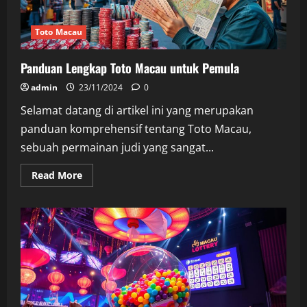
Toto Macau
Panduan Lengkap Toto Macau untuk Pemula
admin
23/11/2024
0
Selamat datang di artikel ini yang merupakan
panduan komprehensif tentang Toto Macau,
sebuah permainan judi yang sangat...
Read
Read More
more
about
Panduan
Lengkap
Toto
Macau
untuk
Pemula