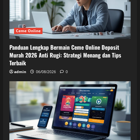
Ceme Online
Panduan Lengkap Bermain Ceme Online Deposit
Murah 2026 Anti Rugi: Strategi Menang dan Tips
Terbaik
admin
06/08/2026
0