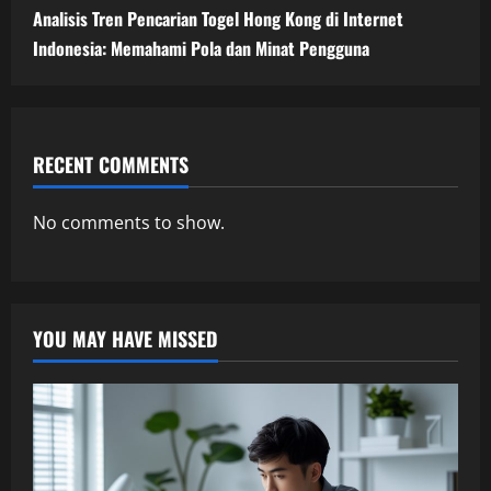
Analisis Tren Pencarian Togel Hong Kong di Internet
Indonesia: Memahami Pola dan Minat Pengguna
RECENT COMMENTS
No comments to show.
YOU MAY HAVE MISSED