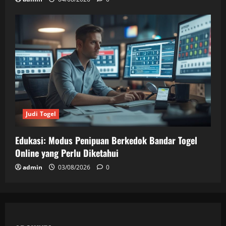
Judi Togel
Edukasi: Modus Penipuan Berkedok Bandar Togel
Online yang Perlu Diketahui
admin
03/08/2026
0