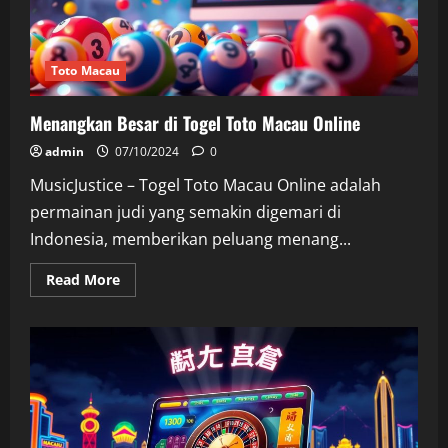
Toto Macau
Menangkan Besar di Togel Toto Macau Online
admin
07/10/2024
0
MusicJustice – Togel Toto Macau Online adalah
permainan judi yang semakin digemari di
Indonesia, memberikan peluang menang...
Read
Read More
more
about
Menangkan
Besar
di
Togel
Toto
Macau
Online