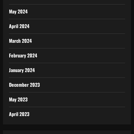
May 2024
April 2024
March 2024
February 2024
January 2024
December 2023
May 2023
April 2023