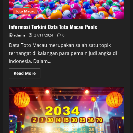
Toto Macau
Informasi Terkini Data Toto Macau Pools
admin
27/11/2024
0
Data Toto Macau merupakan salah satu topik
terhangat di kalangan para pemain judi angka di
Indonesia. Dalam...
Read
Read More
more
about
Informasi
Terkini
Data
Toto
Macau
Pools