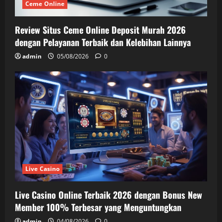
Ceme Online
Review Situs Ceme Online Deposit Murah 2026
dengan Pelayanan Terbaik dan Kelebihan Lainnya
admin
05/08/2026
0
Live Casino
Live Casino Online Terbaik 2026 dengan Bonus New
Member 100% Terbesar yang Menguntungkan
admin
04/08/2026
0