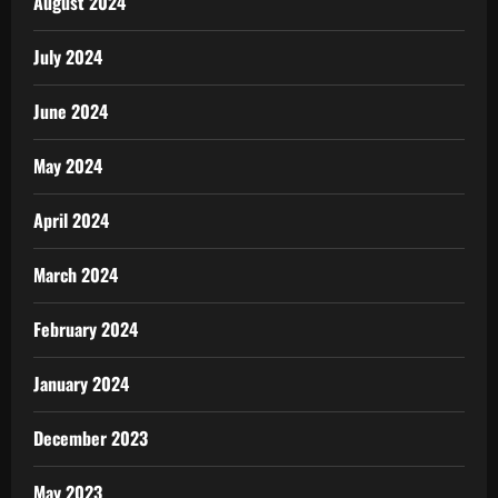
August 2024
July 2024
June 2024
May 2024
April 2024
March 2024
February 2024
January 2024
December 2023
May 2023