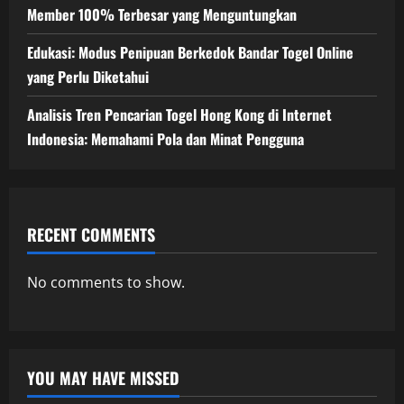
Member 100% Terbesar yang Menguntungkan
Edukasi: Modus Penipuan Berkedok Bandar Togel Online
yang Perlu Diketahui
Analisis Tren Pencarian Togel Hong Kong di Internet
Indonesia: Memahami Pola dan Minat Pengguna
RECENT COMMENTS
No comments to show.
YOU MAY HAVE MISSED