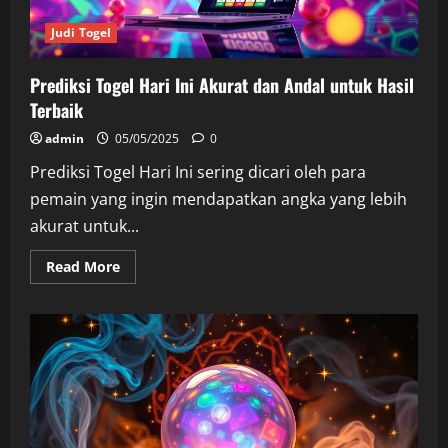
Judi Togel
Prediksi Togel Hari Ini Akurat dan Andal untuk Hasil
Terbaik
admin
05/05/2025
0
Prediksi Togel Hari Ini sering dicari oleh para
pemain yang ingin mendapatkan angka yang lebih
akurat untuk...
Read
Read More
more
about
Prediksi
Togel
Hari
Ini
Akurat
dan
Andal
untuk
Hasil
Terbaik