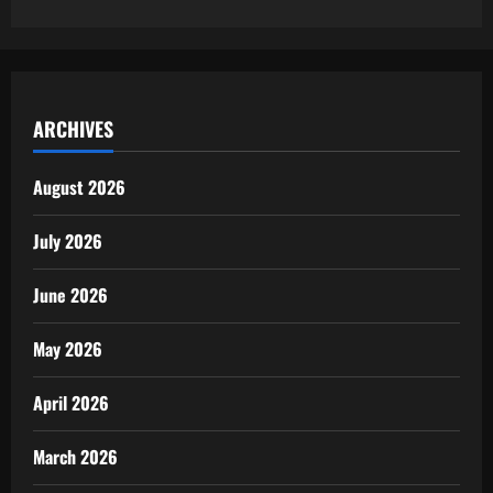
ARCHIVES
August 2026
July 2026
June 2026
May 2026
April 2026
March 2026