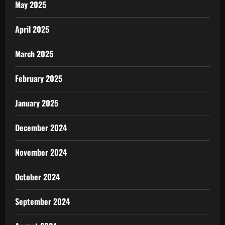
May 2025
April 2025
March 2025
February 2025
January 2025
December 2024
November 2024
October 2024
September 2024