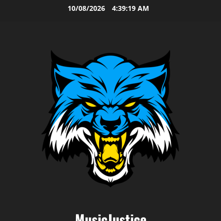
Skip
10/08/2026
4:39:19 AM
to
content
MusicJustice