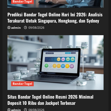
Bandar Togel
Prediksi Bandar Togel Online Hari Ini 2026: Analisis
Terakurat Untuk Singapura, Hongkong, dan Sydney
admin
09/08/2026
Bandar Togel
Situs Bandar Togel Online Resmi 2026 Minimal
Deposit 10 Ribu dan Jackpot Terbesar
admin
08/08/2026