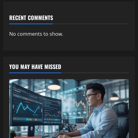
RECENT COMMENTS
No comments to show.
YOU MAY HAVE MISSED