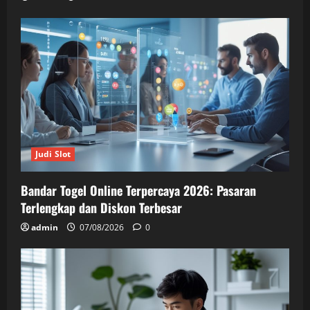
Judi Slot
Bandar Togel Online Terpercaya 2026: Pasaran
Terlengkap dan Diskon Terbesar
admin
07/08/2026
0