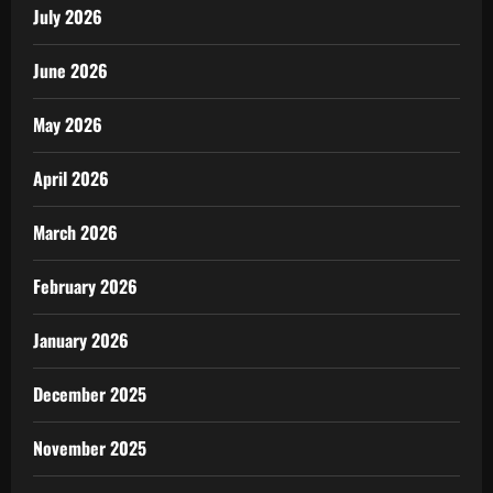
July 2026
June 2026
May 2026
April 2026
March 2026
February 2026
January 2026
December 2025
November 2025