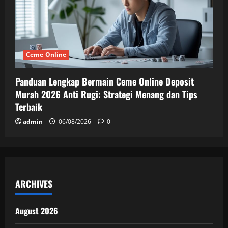
Ceme Online
Panduan Lengkap Bermain Ceme Online Deposit
Murah 2026 Anti Rugi: Strategi Menang dan Tips
Terbaik
admin
06/08/2026
0
ARCHIVES
August 2026