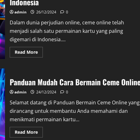
Indonesia
admin
26/12/2024
0
Dalam dunia perjudian online, ceme online telah
menjadi salah satu permainan kartu yang paling
digemari di Indonesia....
Read
Read More
more
about
Dapatkan
Bonus
Ceme
Online
Panduan Mudah Cara Bermain Ceme Onlin
Terbaik
Indonesia
admin
24/12/2024
0
Selamat datang di Panduan Bermain Ceme Online yang
dirancang untuk membantu Anda memahami dan
menikmati permainan kartu...
Read
Read More
more