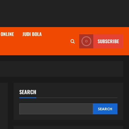
 ONLINE
JUDI BOLA
SUBSCRIBE
SEARCH
SEARCH