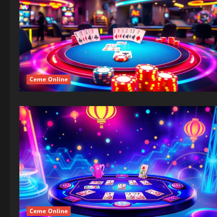
Ceme Online
Ceme Online