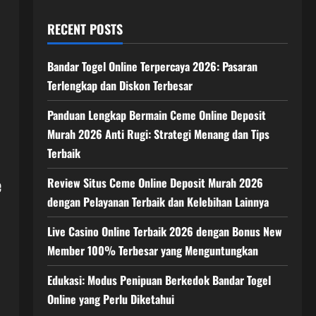
RECENT POSTS
Bandar Togel Online Terpercaya 2026: Pasaran
Terlengkap dan Diskon Terbesar
Panduan Lengkap Bermain Ceme Online Deposit
Murah 2026 Anti Rugi: Strategi Menang dan Tips
Terbaik
e
Review Situs Ceme Online Deposit Murah 2026
dengan Pelayanan Terbaik dan Kelebihan Lainnya
Live Casino Online Terbaik 2026 dengan Bonus New
Member 100% Terbesar yang Menguntungkan
Edukasi: Modus Penipuan Berkedok Bandar Togel
Online yang Perlu Diketahui