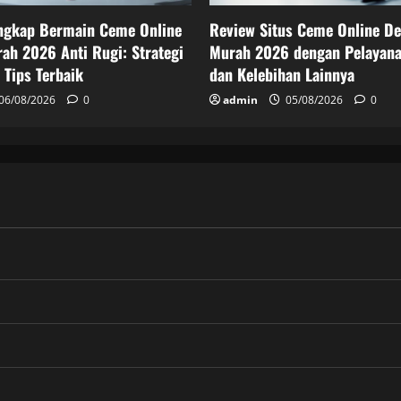
ngkap Bermain Ceme Online
Review Situs Ceme Online De
ah 2026 Anti Rugi: Strategi
Murah 2026 dengan Pelayana
Tips Terbaik
dan Kelebihan Lainnya
06/08/2026
0
admin
05/08/2026
0