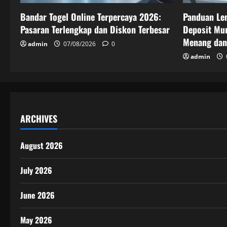
Bandar Togel Online Terpercaya 2026:
Panduan Le
Pasaran Terlengkap dan Diskon Terbesar
Deposit Mur
Menang dan 
admin
07/08/2026
0
admin
ARCHIVES
August 2026
July 2026
June 2026
May 2026