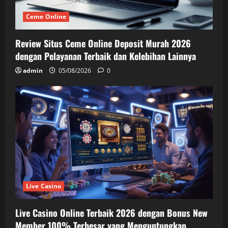
Ceme Online
Review Situs Ceme Online Deposit Murah 2026
dengan Pelayanan Terbaik dan Kelebihan Lainnya
admin
05/08/2026
0
Live Casino
Live Casino Online Terbaik 2026 dengan Bonus New
Member 100% Terbesar yang Menguntungkan