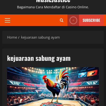
Bagaimana Cara Mendaftar di Casino Online.
SUBSCRIBE
Primary
Menu
Home
kejuaraan sabung ayam
kejuaraan sabung ayam