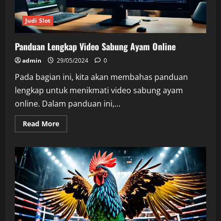
Judi Slot
Panduan Lengkap Video Sabung Ayam Online
admin
29/05/2024
0
Pada bagian ini, kita akan membahas panduan
lengkap untuk menikmati video sabung ayam
online. Dalam panduan ini,...
Read
Read More
more
about
Panduan
Lengkap
Video
Sabung
Ayam
Online