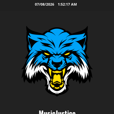
Skip
07/08/2026
1:52:18 AM
to
content
MusicJustice