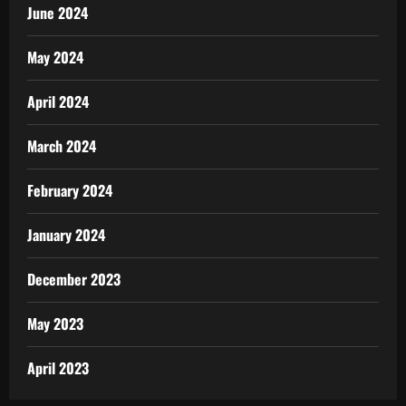
June 2024
May 2024
April 2024
March 2024
February 2024
January 2024
December 2023
May 2023
April 2023