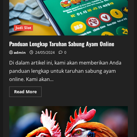
Judi Slot
Panduan Lengkap Taruhan Sabung Ayam Online
admin
24/05/2024
0
Di dalam artikel ini, kami akan memberikan Anda
panduan lengkap untuk taruhan sabung ayam
online. Kami akan...
Read
Read More
more
about
Panduan
Lengkap
Taruhan
Sabung
Ayam
Online