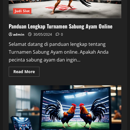
Judi Slot
Panduan Lengkap Turnamen Sabung Ayam Online
admin
30/05/2024
0
Selamat datang di panduan lengkap tentang
Turnamen Sabung Ayam online. Apakah Anda
pecinta sabung ayam dan ingin...
Read
Read More
more
about
Panduan
Lengkap
Turnamen
Sabung
Ayam
Online