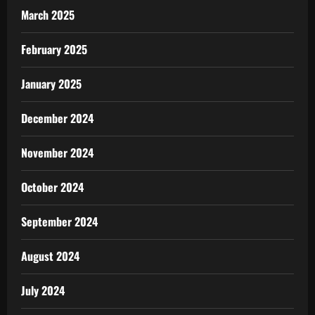
March 2025
February 2025
January 2025
December 2024
November 2024
October 2024
September 2024
August 2024
July 2024