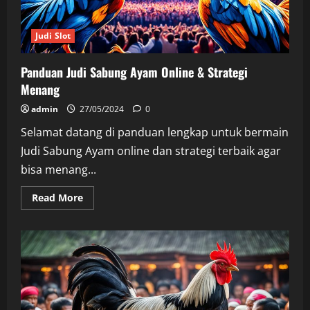
Judi Slot
Panduan Judi Sabung Ayam Online & Strategi
Menang
admin
27/05/2024
0
Selamat datang di panduan lengkap untuk bermain
Judi Sabung Ayam online dan strategi terbaik agar
bisa menang...
Read
Read More
more
about
Panduan
Judi
Sabung
Ayam
Online
&
Strategi
Menang