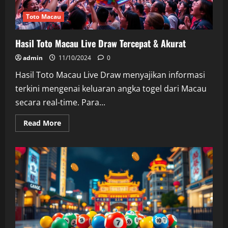
Toto Macau
Hasil Toto Macau Live Draw Tercepat & Akurat
admin
11/10/2024
0
Hasil Toto Macau Live Draw menyajikan informasi
terkini mengenai keluaran angka togel dari Macau
secara real-time. Para...
Read
Read More
more
about
Hasil
Toto
Macau
Live
Draw
Tercepat
&
Akurat