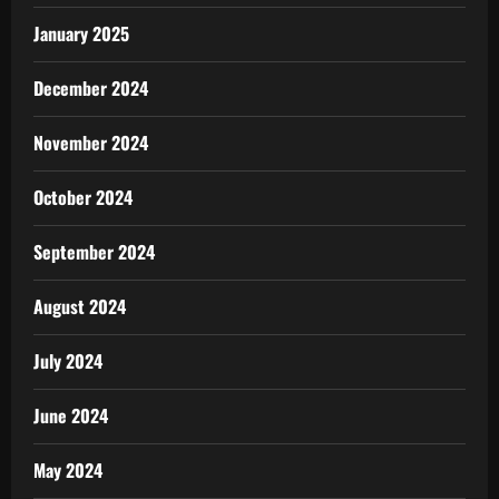
January 2025
December 2024
November 2024
October 2024
September 2024
August 2024
July 2024
June 2024
May 2024