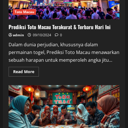
Toto Macau
Prediksi Toto Macau Terakurat & Terbaru Hari Ini
admin
09/10/2024
0
Dalam dunia perjudian, khususnya dalam
permainan togel, Prediksi Toto Macau menawarkan
sebuah harapan untuk memperoleh angka jitu...
Read
Read More
more
about
Prediksi
Toto
Macau
Terakurat
&
Terbaru
Hari
Ini