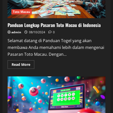
Toto Macau
Panduan Lengkap Pasaran Toto Macau di Indonesia
admin
08/10/2024
0
Selamat datang di Panduan Togel yang akan
membawa Anda memahami lebih dalam mengenai
Pasaran Toto Macau. Dengan...
Read
Read More
more
about
Panduan
Lengkap
Pasaran
Toto
Macau
di
Indonesia