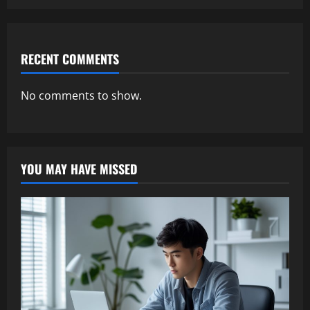
RECENT COMMENTS
No comments to show.
YOU MAY HAVE MISSED