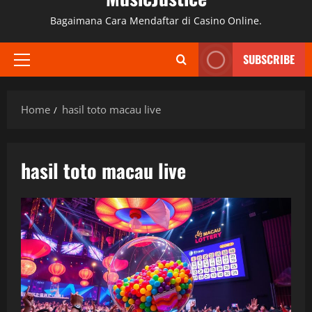
Bagaimana Cara Mendaftar di Casino Online.
SUBSCRIBE
Primary
Menu
Home
hasil toto macau live
hasil toto macau live