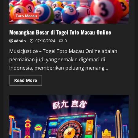
Toto Macau
Menangkan Besar di Togel Toto Macau Online
admin
07/10/2024
0
MusicJustice – Togel Toto Macau Online adalah
permainan judi yang semakin digemari di
Indonesia, memberikan peluang menang...
Read
Read More
more
about
Menangkan
Besar
di
Togel
Toto
Macau
Online