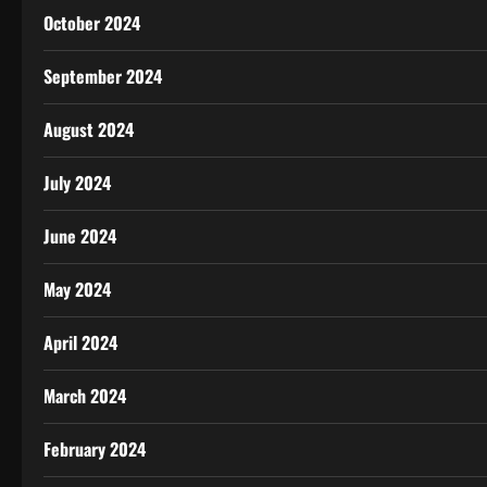
October 2024
September 2024
August 2024
July 2024
June 2024
May 2024
April 2024
March 2024
February 2024