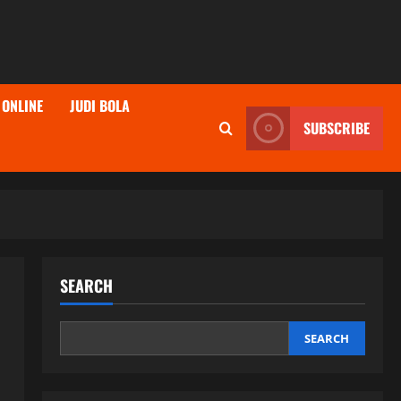
 ONLINE
JUDI BOLA
SUBSCRIBE
SEARCH
SEARCH