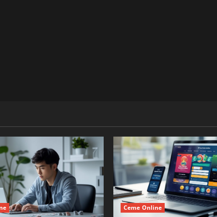
ne
Ceme Online