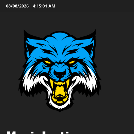
Skip
08/08/2026
4:15:02 AM
to
content