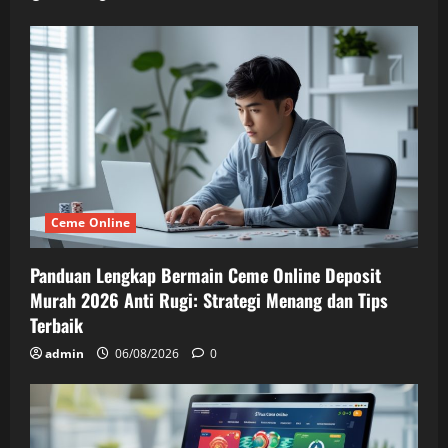
Ceme Online
Panduan Lengkap Bermain Ceme Online Deposit
Murah 2026 Anti Rugi: Strategi Menang dan Tips
Terbaik
admin
06/08/2026
0