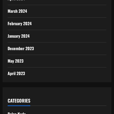
March 2024
February 2024
January 2024
December 2023
May 2023
April 2023
CATEGORIES
Balap Kuda