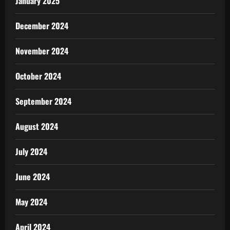
January 2025
December 2024
November 2024
October 2024
September 2024
August 2024
July 2024
June 2024
May 2024
April 2024