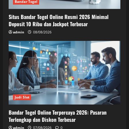
Bandar Togel
Situs Bandar Togel Online Resmi 2026 Minimal
Deposit 10 Ribu dan Jackpot Terbesar
admin
08/08/2026
Judi Slot
Bandar Togel Online Terpercaya 2026: Pasaran
Terlengkap dan Diskon Terbesar
admin
07/08/2026
0