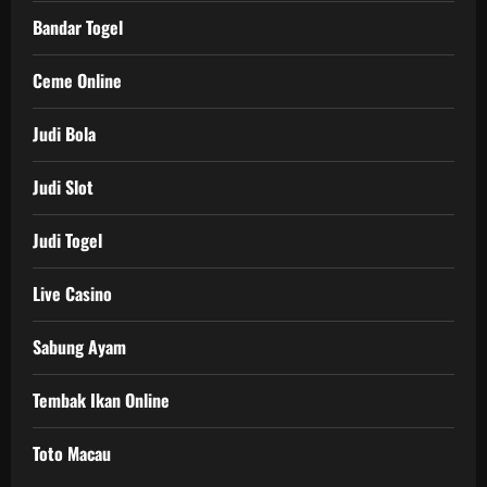
Bandar Togel
Ceme Online
Judi Bola
Judi Slot
Judi Togel
Live Casino
Sabung Ayam
Tembak Ikan Online
Toto Macau