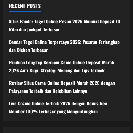
RECENT POSTS
Situs Bandar Togel Online Resmi 2026 Minimal Deposit 10
Ribu dan Jackpot Terbesar
Bandar Togel Online Terpercaya 2026: Pasaran Terlengkap
dan Diskon Terbesar
Panduan Lengkap Bermain Ceme Online Deposit Murah
2026 Anti Rugi: Strategi Menang dan Tips Terbaik
Review Situs Ceme Online Deposit Murah 2026 dengan
Pelayanan Terbaik dan Kelebihan Lainnya
Live Casino Online Terbaik 2026 dengan Bonus New
Member 100% Terbesar yang Menguntungkan