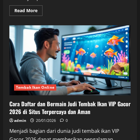
Read
Read More
more
about
Trik
Memaksimalkan
Jackpot
di
Judi
Tembak
Ikan
VIP
Gacor
2026:
Panduan
Lengkap
untuk
Menang
Besar
Tembak Ikan Online
Cara Daftar dan Bermain Judi Tembak Ikan VIP Gacor
2026 di Situs Terpercaya dan Aman
admin
20/01/2026
0
Menjadi bagian dari dunia judi tembak ikan VIP
Gacor 2026 dapat memberikan pengalaman