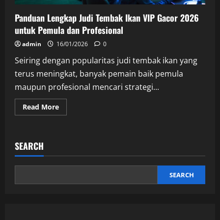
Panduan Lengkap Judi Tembak Ikan VIP Gacor 2026
untuk Pemula dan Profesional
admin
16/01/2026
0
Seiring dengan popularitas judi tembak ikan yang
terus meningkat, banyak pemain baik pemula
maupun profesional mencari strategi...
Read
Read More
more
about
Panduan
Lengkap
Judi
SEARCH
Tembak
Ikan
VIP
Gacor
2026
SEARCH
untuk
Pemula
dan
Profesional