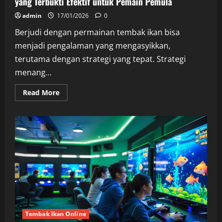
yang Terbukti Efektif untuk Pemain Pemula
admin
17/01/2026
0
Berjudi dengan permainan tembak ikan bisa
menjadi pengalaman yang mengasyikkan,
terutama dengan strategi yang tepat. Strategi
menang...
Read
Read More
more
about
Strategi
Menang
Judi
Tembak
Ikan
VIP
Gacor
2026
yang
Terbukti
Efektif
untuk
Pemain
Pemula
Tembak Ikan Online