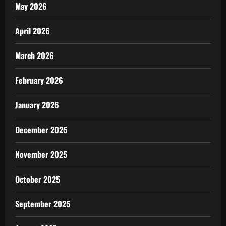
May 2026
April 2026
March 2026
February 2026
January 2026
December 2025
November 2025
October 2025
September 2025