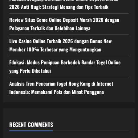
2026 Anti Rugi: Strategi Menang dan Tips Terbaik
Review Situs Ceme Online Deposit Murah 2026 dengan
Pelayanan Terbaik dan Kelebihan Lainnya
Live Casino Online Terbaik 2026 dengan Bonus New
Member 100% Terbesar yang Menguntungkan
Edukasi: Modus Penipuan Berkedok Bandar Togel Online
yang Perlu Diketahui
Analisis Tren Pencarian Togel Hong Kong di Internet
Indonesia: Memahami Pola dan Minat Pengguna
RECENT COMMENTS