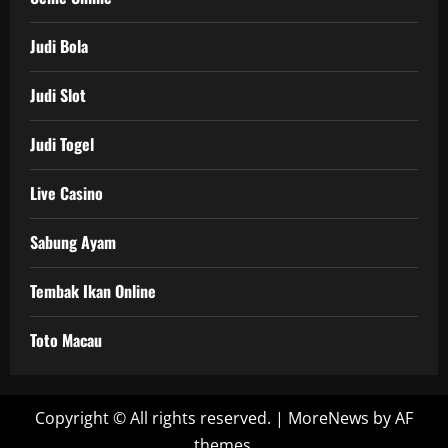
Judi Bola
Judi Slot
Judi Togel
Live Casino
Sabung Ayam
Tembak Ikan Online
Toto Macau
Copyright © All rights reserved.
|
MoreNews
by AF
themes.