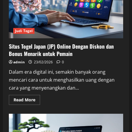
Akurat
Terpercaya
Judi Togel
Situs Togel Japan (JP) Online Dengan Diskon dan
Bonus Menarik untuk Pemain
admin
23/02/2026
0
Dalam era digital ini, semakin banyak orang
mencari cara untuk menghasilkan uang dengan
cara yang menyenangkan dan...
Read
Read More
more
about
Situs
Togel
Japan
(JP)
Online