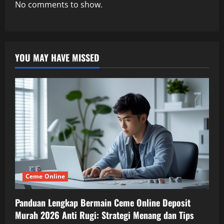
No comments to show.
YOU MAY HAVE MISSED
Ceme Online
Panduan Lengkap Bermain Ceme Online Deposit
Murah 2026 Anti Rugi: Strategi Menang dan Tips