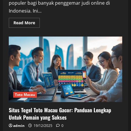
populer bagi banyak penggemar judi online di
Indonesia. Ini...
Read
Read More
more
about
Situs
Judi
Toto
Macau
Gacor:
Panduan
Lengkap
Untuk
Pemain
Ayam
Online
Toto Macau
Situs Togel Toto Macau Gacor: Panduan Lengkap
Untuk Pemain yang Sukses
admin
19/12/2025
0