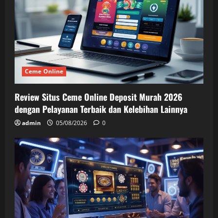
Ceme Online
Review Situs Ceme Online Deposit Murah 2026
dengan Pelayanan Terbaik dan Kelebihan Lainnya
admin
05/08/2026
0