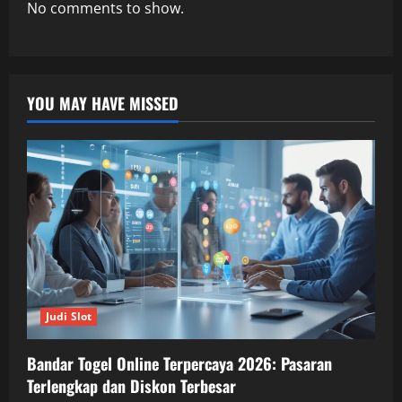
No comments to show.
YOU MAY HAVE MISSED
Judi Slot
Bandar Togel Online Terpercaya 2026: Pasaran
Terlengkap dan Diskon Terbesar