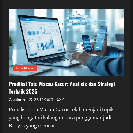
about
Toto
Macau
Gacor
Online:
Panduan
Lengkap
untuk
Memenangkan
Permainan
Toto Macau
Prediksi Toto Macau Gacor: Analisis dan Strategi
Terbaik 2025
admin
22/12/2025
0
Prediksi Toto Macau Gacor telah menjadi topik
yang hangat di kalangan para penggemar judi.
Banyak yang mencari...