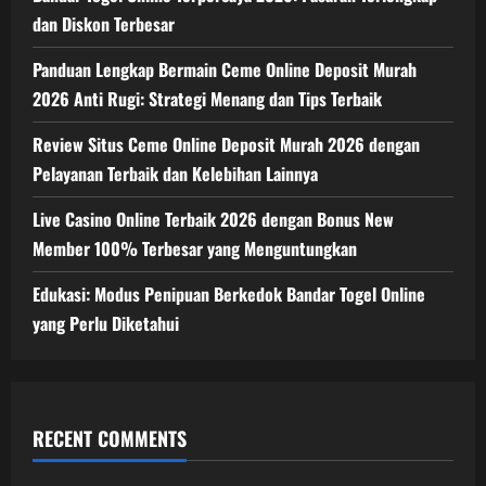
dan Diskon Terbesar
Panduan Lengkap Bermain Ceme Online Deposit Murah
2026 Anti Rugi: Strategi Menang dan Tips Terbaik
Review Situs Ceme Online Deposit Murah 2026 dengan
Pelayanan Terbaik dan Kelebihan Lainnya
Live Casino Online Terbaik 2026 dengan Bonus New
Member 100% Terbesar yang Menguntungkan
Edukasi: Modus Penipuan Berkedok Bandar Togel Online
yang Perlu Diketahui
RECENT COMMENTS