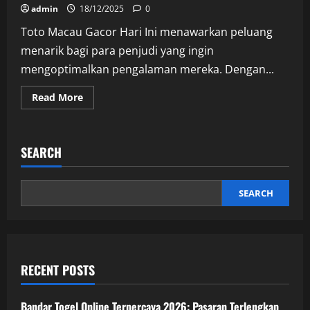
admin
18/12/2025
0
Toto Macau Gacor Hari Ini menawarkan peluang
menarik bagi para penjudi yang ingin
mengoptimalkan pengalaman mereka. Dengan...
Read
Read More
more
about
Toto
Macau
Gacor
SEARCH
Hari
Ini:
Analisis
dan
Prediksi
SEARCH
Terbaru
RECENT POSTS
Bandar Togel Online Terpercaya 2026: Pasaran Terlengkap