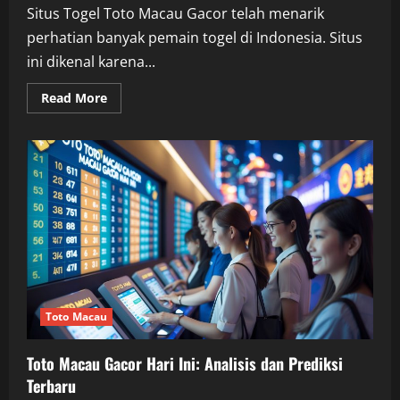
Situs Togel Toto Macau Gacor telah menarik
perhatian banyak pemain togel di Indonesia. Situs
ini dikenal karena...
Read
Read More
more
about
Situs
Togel
Toto
Macau
Gacor:
Panduan
Lengkap
Untuk
Pemain
yang
Sukses
Toto Macau
Toto Macau Gacor Hari Ini: Analisis dan Prediksi
Terbaru