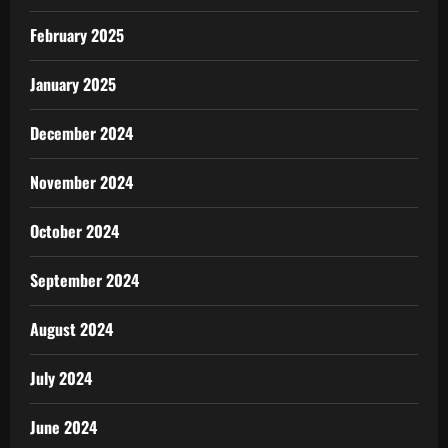
February 2025
January 2025
December 2024
November 2024
October 2024
September 2024
August 2024
July 2024
June 2024