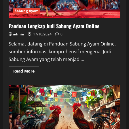
Sabung Ayam
Panduan Lengkap Judi Sabung Ayam Online
admin
17/10/2024
0
Selamat datang di Panduan Sabung Ayam Online,
sumber informasi komprehensif mengenai Judi
Sabung Ayam yang telah menjadi...
Read
Read More
more
about
Panduan
Lengkap
Judi
Sabung
Ayam
Online