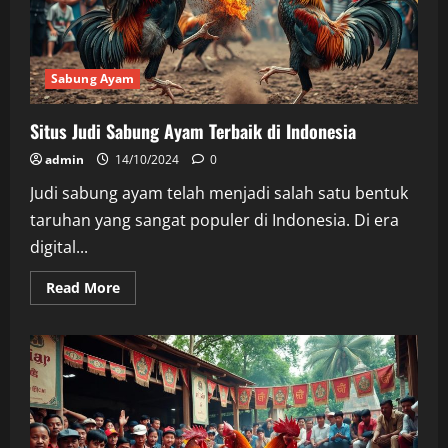
Sabung Ayam
Situs Judi Sabung Ayam Terbaik di Indonesia
admin
14/10/2024
0
Judi sabung ayam telah menjadi salah satu bentuk
taruhan yang sangat populer di Indonesia. Di era
digital...
Read
Read More
more
about
Situs
Judi
Sabung
Ayam
Terbaik
di
Indonesia