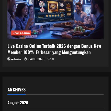
Live Casino
Live Casino Online Terbaik 2026 dengan Bonus New
Member 100% Terbesar yang Menguntungkan
admin
04/08/2026
0
ARCHIVES
August 2026