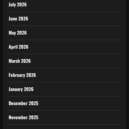
July 2026
June 2026
May 2026
April 2026
March 2026
February 2026
January 2026
December 2025
November 2025