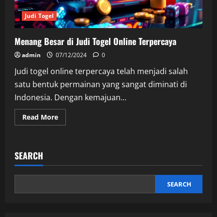
Judi Togel
Menang Besar di Judi Togel Online Terpercaya
admin
07/12/2024
0
Judi togel online terpercaya telah menjadi salah
satu bentuk permainan yang sangat diminati di
Indonesia. Dengan kemajuan...
Read
Read More
more
about
Menang
Besar
di
SEARCH
Judi
Togel
Online
Terpercaya
SEARCH