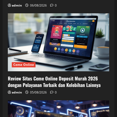
admin
06/08/2026
0
Ceme Online
Review Situs Ceme Online Deposit Murah 2026
dengan Pelayanan Terbaik dan Kelebihan Lainnya
admin
05/08/2026
0