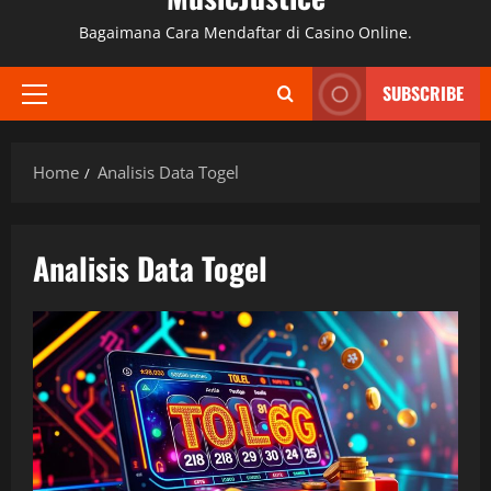
Bagaimana Cara Mendaftar di Casino Online.
SUBSCRIBE
Primary
Menu
Home
Analisis Data Togel
Analisis Data Togel