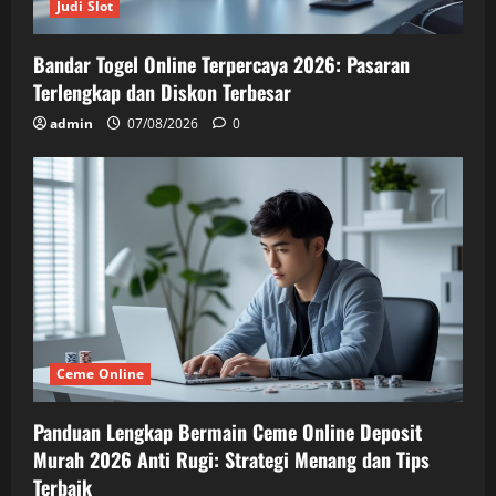
Judi Slot
Bandar Togel Online Terpercaya 2026: Pasaran
Terlengkap dan Diskon Terbesar
admin
07/08/2026
0
Ceme Online
Panduan Lengkap Bermain Ceme Online Deposit
Murah 2026 Anti Rugi: Strategi Menang dan Tips
Terbaik