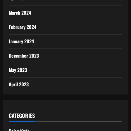
March 2024
February 2024
January 2024
December 2023
May 2023
April 2023
CATEGORIES
Balap Kuda