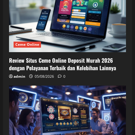
Ceme Online
Review Situs Ceme Online Deposit Murah 2026
dengan Pelayanan Terbaik dan Kelebihan Lainnya
admin
05/08/2026
0