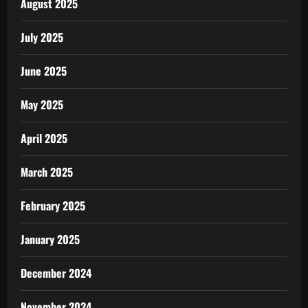
August 2025
July 2025
June 2025
May 2025
April 2025
March 2025
February 2025
January 2025
December 2024
November 2024