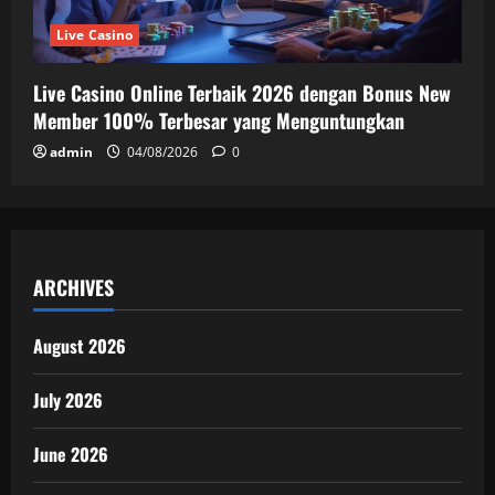
Live Casino
Live Casino Online Terbaik 2026 dengan Bonus New
Member 100% Terbesar yang Menguntungkan
admin
04/08/2026
0
ARCHIVES
August 2026
July 2026
June 2026