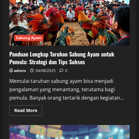
Indonesia:
Panduan
Lengkap
Sabung Ayam
Panduan Lengkap Taruhan Sabung Ayam untuk
Pemula: Strategi dan Tips Sukses
admin
04/08/2025
0
Memulai taruhan sabung ayam bisa menjadi
pengalaman yang menantang, terutama bagi
pemula. Banyak orang tertarik dengan kegiatan...
Read
Read More
more
about
Panduan
Lengkap
Taruhan
Sabung