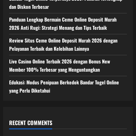
dan Diskon Terbesar
Panduan Lengkap Bermain Ceme Online Deposit Murah
2026 Anti Rugi: Strategi Menang dan Tips Terbaik
Review Situs Ceme Online Deposit Murah 2026 dengan
Pelayanan Terbaik dan Kelebihan Lainnya
Live Casino Online Terbaik 2026 dengan Bonus New
Member 100% Terbesar yang Menguntungkan
Edukasi: Modus Penipuan Berkedok Bandar Togel Online
yang Perlu Diketahui
RECENT COMMENTS