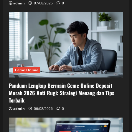
admin
07/08/2026
0
Ceme Online
Panduan Lengkap Bermain Ceme Online Deposit
Murah 2026 Anti Rugi: Strategi Menang dan Tips
Terbaik
admin
06/08/2026
0