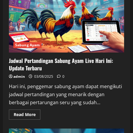
Ayam
untuk
Pemula:
Strategi
dan
Tips
Sukses
Sabung Ayam
Jadwal Pertandingan Sabung Ayam Live Hari Ini:
Update Terbaru
admin
03/08/2025
0
Hari ini, penggemar sabung ayam dapat mengikuti
jadwal pertandingan yang menarik dengan
berbagai pertarungan seru yang sudah...
Read
Read More
more
about
Jadwal
Pertandingan