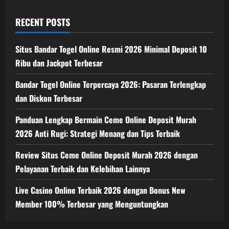
RECENT POSTS
Situs Bandar Togel Online Resmi 2026 Minimal Deposit 10
Ribu dan Jackpot Terbesar
Bandar Togel Online Terpercaya 2026: Pasaran Terlengkap
dan Diskon Terbesar
Panduan Lengkap Bermain Ceme Online Deposit Murah
2026 Anti Rugi: Strategi Menang dan Tips Terbaik
Review Situs Ceme Online Deposit Murah 2026 dengan
Pelayanan Terbaik dan Kelebihan Lainnya
Live Casino Online Terbaik 2026 dengan Bonus New
Member 100% Terbesar yang Menguntungkan