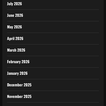
July 2026
June 2026
May 2026
April 2026
March 2026
February 2026
January 2026
December 2025
November 2025