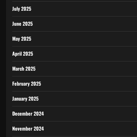
July 2025
June 2025
May 2025
April 2025
March 2025
February 2025
January 2025
December 2024
November 2024