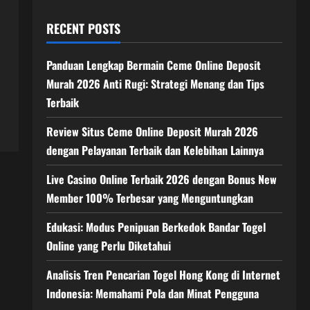
RECENT POSTS
Panduan Lengkap Bermain Ceme Online Deposit
Murah 2026 Anti Rugi: Strategi Menang dan Tips
Terbaik
Review Situs Ceme Online Deposit Murah 2026
dengan Pelayanan Terbaik dan Kelebihan Lainnya
Live Casino Online Terbaik 2026 dengan Bonus New
Member 100% Terbesar yang Menguntungkan
Edukasi: Modus Penipuan Berkedok Bandar Togel
Online yang Perlu Diketahui
Analisis Tren Pencarian Togel Hong Kong di Internet
Indonesia: Memahami Pola dan Minat Pengguna