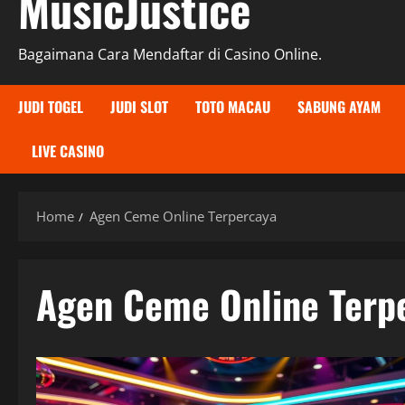
MusicJustice
Bagaimana Cara Mendaftar di Casino Online.
JUDI TOGEL
JUDI SLOT
TOTO MACAU
SABUNG AYAM
LIVE CASINO
Home
Agen Ceme Online Terpercaya
Agen Ceme Online Terp