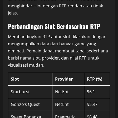
menghindari slot dengan RTP rendah atau tidak
jelas.
Perbandingan Slot Berdasarkan RTP
Membandingkan RTP antar slot dilakukan dengan
mengumpulkan data dari banyak game yang
diminati. Pemain dapat membuat tabel sederhana
berisi nama slot, provider, dan nilai RTP untuk
visualisasi mudah.
Slot
Provider
RTP (%)
Starburst
NetEnt
96.1
Gonzo’s Quest
NetEnt
95.97
Sweet Bonanza
Pragmatic
96.48