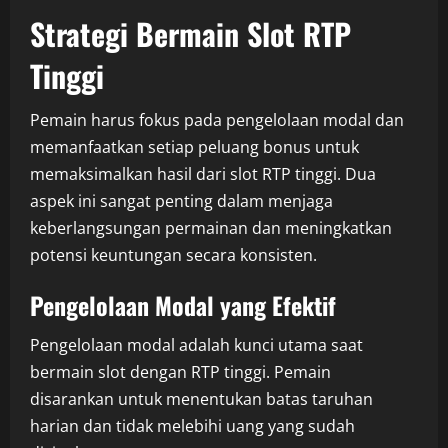
Strategi Bermain Slot RTP
Tinggi
Pemain harus fokus pada pengelolaan modal dan
memanfaatkan setiap peluang bonus untuk
memaksimalkan hasil dari slot RTP tinggi. Dua
aspek ini sangat penting dalam menjaga
keberlangsungan permainan dan meningkatkan
potensi keuntungan secara konsisten.
Pengelolaan Modal yang Efektif
Pengelolaan modal adalah kunci utama saat
bermain slot dengan RTP tinggi. Pemain
disarankan untuk menentukan batas taruhan
harian dan tidak melebihi uang yang sudah