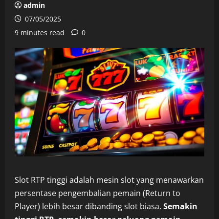
admin
07/05/2025
9 minutes read
0
Slot RTP tinggi adalah mesin slot yang menawarkan
persentase pengembalian pemain (Return to
Player) lebih besar dibanding slot biasa.
Semakin