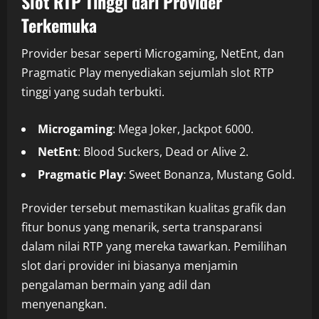
Slot RTP Tinggi dari Provider
Terkemuka
Provider besar seperti Microgaming, NetEnt, dan
Pragmatic Play menyediakan sejumlah slot RTP
tinggi yang sudah terbukti.
Microgaming
: Mega Joker, Jackpot 6000.
NetEnt
: Blood Suckers, Dead or Alive 2.
Pragmatic Play
: Sweet Bonanza, Mustang Gold.
Provider tersebut memastikan kualitas grafik dan
fitur bonus yang menarik, serta transparansi
dalam nilai RTP yang mereka tawarkan. Pemilihan
slot dari provider ini biasanya menjamin
pengalaman bermain yang adil dan
menyenangkan.