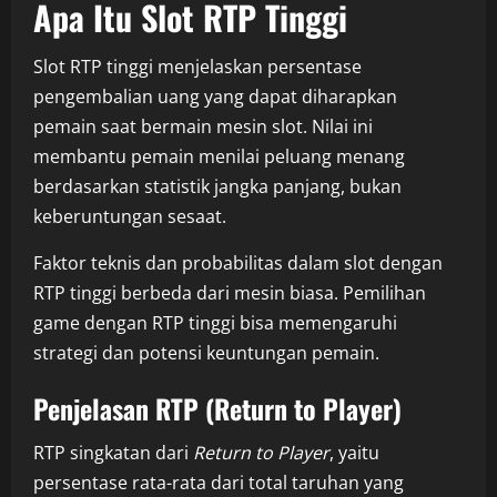
Apa Itu Slot RTP Tinggi
Slot RTP tinggi menjelaskan persentase
pengembalian uang yang dapat diharapkan
pemain saat bermain mesin slot. Nilai ini
membantu pemain menilai peluang menang
berdasarkan statistik jangka panjang, bukan
keberuntungan sesaat.
Faktor teknis dan probabilitas dalam slot dengan
RTP tinggi berbeda dari mesin biasa. Pemilihan
game dengan RTP tinggi bisa memengaruhi
strategi dan potensi keuntungan pemain.
Penjelasan RTP (Return to Player)
RTP singkatan dari
Return to Player
, yaitu
persentase rata-rata dari total taruhan yang