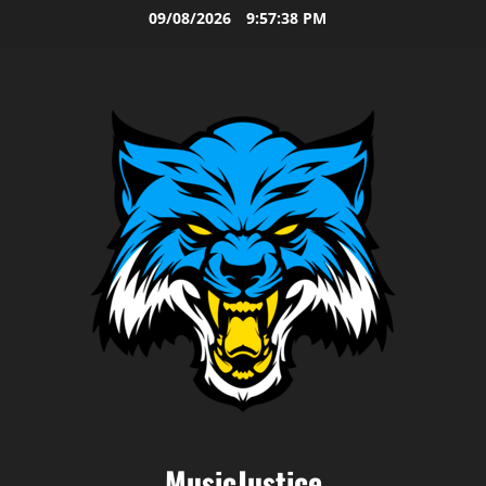
Skip
09/08/2026
9:57:39 PM
to
content
MusicJustice