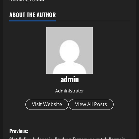
ABOUT THE AUTHOR
admin
Administrator
Visit Website
View All Posts
P
Previous: