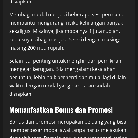
disiapkan.
Membagi modal menjadi beberapa sesi permainan
membantu mengurangi risiko kehilangan banyak
sekaligus. Misalnya, jika modalnya 1 juta rupiah,
sebaiknya dibagi menjadi 5 sesi dengan masing-
masing 200 ribu rupiah.
Selain itu, penting untuk menghindari pemikiran
mengejar kerugian. Bila mengalami kekalahan
beruntun, lebih baik berhenti dan mulai lagi di lain
waktu dengan modal yang baru atau sudah
disiapkan.
Memanfaatkan Bonus dan Promosi
Bonus dan promosi merupakan peluang yang bisa
memperbesar modal awal tanpa harus melakukan