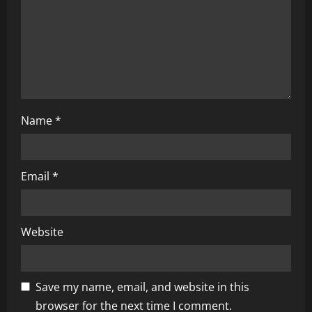
o
n
Name
*
Email
*
Website
Save my name, email, and website in this
browser for the next time I comment.