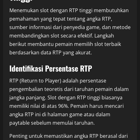
Menemukan slot dengan RTP tinggi membutuhkan
pemahaman yang tepat tentang angka RTP,
sumber informasi dari penyedia game, dan metode
membandingkan slot secara efektif. Langkah
berikut membantu pemain memilih slot terbaik
berdasarkan data RTP yang akurat.
Identifikasi Persentase RTP
RTP (Return to Player) adalah persentase
pengembalian teoretis dari taruhan pemain dalam
jangka panjang. Slot dengan RTP tinggi biasanya
memiliki nilai di atas 96%. Pemain harus mencari
angka RTP ini di halaman game atau dalam
paytable sebelum memulai taruhan.
Penting untuk memastikan angka RTP berasal dari