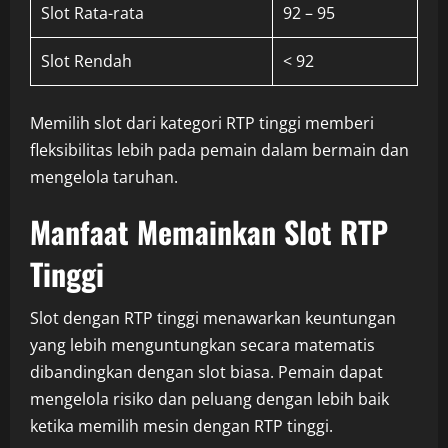
Slot Rata-rata
92 – 95
Slot Rendah
< 92
Memilih slot dari kategori RTP tinggi memberi
fleksibilitas lebih pada pemain dalam bermain dan
mengelola taruhan.
Manfaat Memainkan Slot RTP
Tinggi
Slot dengan RTP tinggi menawarkan keuntungan
yang lebih menguntungkan secara matematis
dibandingkan dengan slot biasa. Pemain dapat
mengelola risiko dan peluang dengan lebih baik
ketika memilih mesin dengan RTP tinggi.