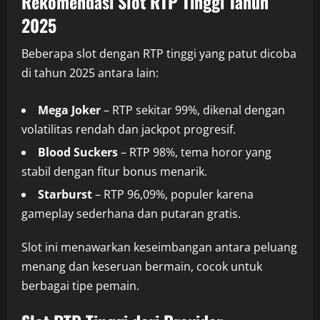
Rekomendasi Slot RTP Tinggi Tahun
2025
Beberapa slot dengan RTP tinggi yang patut dicoba
di tahun 2025 antara lain:
Mega Joker
– RTP sekitar 99%, dikenal dengan
volatilitas rendah dan jackpot progresif.
Blood Suckers
– RTP 98%, tema horor yang
stabil dengan fitur bonus menarik.
Starburst
– RTP 96,09%, populer karena
gameplay sederhana dan putaran gratis.
Slot ini menawarkan keseimbangan antara peluang
menang dan keseruan bermain, cocok untuk
berbagai tipe pemain.