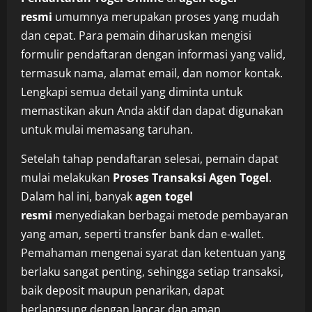
resmi
umumnya merupakan proses yang mudah
dan cepat. Para pemain diharuskan mengisi
formulir pendaftaran dengan informasi yang valid,
termasuk nama, alamat email, dan nomor kontak.
Lengkapi semua detail yang diminta untuk
memastikan akun Anda aktif dan dapat digunakan
untuk mulai memasang taruhan.
Setelah tahap pendaftaran selesai, pemain dapat
mulai melakukan
Proses Transaksi Agen Togel
.
Dalam hal ini, banyak
agen togel
resmi
menyediakan berbagai metode pembayaran
yang aman, seperti transfer bank dan e-wallet.
Pemahaman mengenai syarat dan ketentuan yang
berlaku sangat penting, sehingga setiap transaksi,
baik deposit maupun penarikan, dapat
berlangsung dengan lancar dan aman.