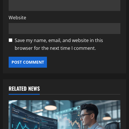
Website
Save my name, email, and website in this
browser for the next time I comment.
RELATED NEWS