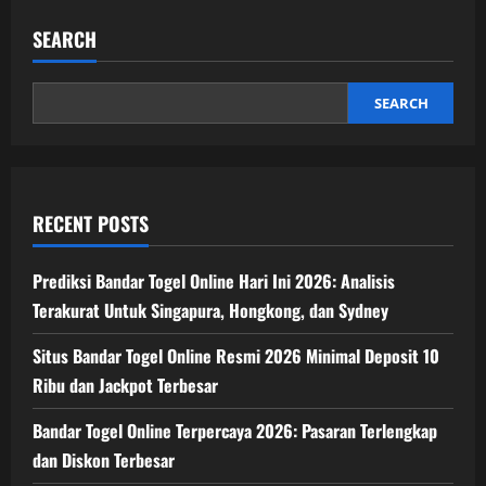
SEARCH
SEARCH
RECENT POSTS
Prediksi Bandar Togel Online Hari Ini 2026: Analisis
Terakurat Untuk Singapura, Hongkong, dan Sydney
Situs Bandar Togel Online Resmi 2026 Minimal Deposit 10
Ribu dan Jackpot Terbesar
Bandar Togel Online Terpercaya 2026: Pasaran Terlengkap
dan Diskon Terbesar