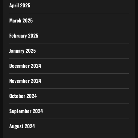
April 2025
March 2025
February 2025
January 2025
December 2024
November 2024
October 2024
September 2024
August 2024