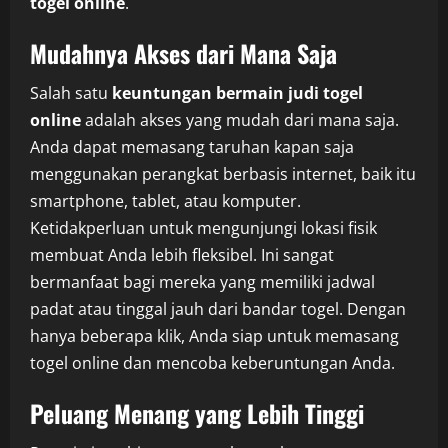
togel online
.
Mudahnya Akses dari Mana Saja
Salah satu
keuntungan bermain judi togel
online
adalah akses yang mudah dari mana saja.
Anda dapat memasang taruhan kapan saja
menggunakan perangkat berbasis internet, baik itu
smartphone, tablet, atau komputer.
Ketidakperluan untuk mengunjungi lokasi fisik
membuat Anda lebih fleksibel. Ini sangat
bermanfaat bagi mereka yang memiliki jadwal
padat atau tinggal jauh dari bandar togel. Dengan
hanya beberapa klik, Anda siap untuk memasang
togel online dan mencoba keberuntungan Anda.
Peluang Menang yang Lebih Tinggi