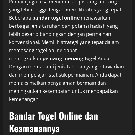
Pemain juga bisa menemukan peluang menang
yang lebih tinggi dengan memilih situs yang tepat.
Beberapa
bandar togel online
menawarkan
berbagai jenis taruhan dan potensi hadiah yang
lebih besar dibandingkan dengan permainan
konvensional. Memilih strategi yang tepat dalam
memasang togel online dapat
meningkatkan
peluang menang togel
Anda.
Dengan memahami jenis taruhan yang ditawarkan
dan mempelajari statistik permainan, Anda dapat
memaksimalkan pengalaman bermain dan
meningkatkan kesempatan untuk mendapatkan
kemenangan.
Bandar Togel Online dan
Keamanannya