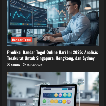
Bandar Togel
Prediksi Bandar Togel Online Hari Ini 2026: Analisis
Terakurat Untuk Singapura, Hongkong, dan Sydney
admin
09/08/2026