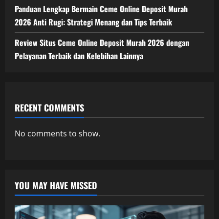
Panduan Lengkap Bermain Ceme Online Deposit Murah
2026 Anti Rugi: Strategi Menang dan Tips Terbaik
Review Situs Ceme Online Deposit Murah 2026 dengan
Pelayanan Terbaik dan Kelebihan Lainnya
RECENT COMMENTS
No comments to show.
YOU MAY HAVE MISSED