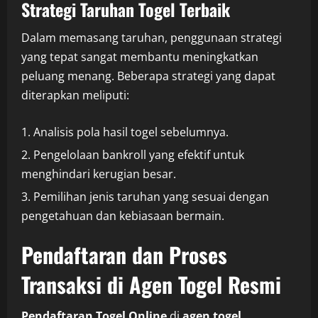
Strategi Taruhan Togel Terbaik
Dalam memasang taruhan, penggunaan strategi
yang tepat sangat membantu meningkatkan
peluang menang. Beberapa strategi yang dapat
diterapkan meliputi:
Analisis pola hasil togel sebelumnya.
Pengelolaan bankroll yang efektif untuk
menghindari kerugian besar.
Pemilihan jenis taruhan yang sesuai dengan
pengetahuan dan kebiasaan bermain.
Pendaftaran dan Proses
Transaksi di Agen Togel Resmi
Pendaftaran Togel Online
di
agen togel