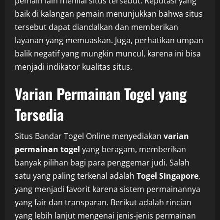
pemain lain menilai situs tersebut. Reputasi yang
baik di kalangan pemain menunjukkan bahwa situs
tersebut dapat diandalkan dan memberikan
layanan yang memuaskan. Juga, perhatikan umpan
balik negatif yang mungkin muncul, karena ini bisa
menjadi indikator kualitas situs.
Varian Permainan Togel yang
Tersedia
Situs Bandar Togel Online menyediakan
varian
permainan togel
yang beragam, memberikan
banyak pilihan bagi para penggemar judi. Salah
satu yang paling terkenal adalah
Togel Singapore
,
yang menjadi favorit karena sistem permainannya
yang fair dan transparan. Berikut adalah rincian
yang lebih lanjut mengenai jenis-jenis permainan