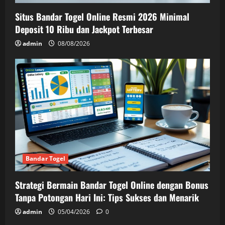
Situs Bandar Togel Online Resmi 2026 Minimal
Deposit 10 Ribu dan Jackpot Terbesar
admin
08/08/2026
Bandar Togel
Strategi Bermain Bandar Togel Online dengan Bonus
Tanpa Potongan Hari Ini: Tips Sukses dan Menarik
admin
05/04/2026
0