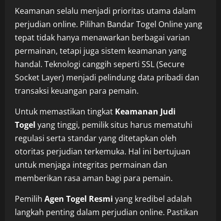
Keamanan selalu menjadi prioritas utama dalam
perjudian online. Pilihan Bandar Togel Online yang
tepat tidak hanya menawarkan berbagai varian
permainan, tetapi juga sistem keamanan yang
handal. Teknologi canggih seperti SSL (Secure
Socket Layer) menjadi pelindung data pribadi dan
transaksi keuangan para pemain.
Untuk memastikan tingkat
Keamanan Judi
Togel
yang tinggi, pemilik situs harus mematuhi
regulasi serta standar yang ditetapkan oleh
otoritas perjudian terkemuka. Hal ini bertujuan
untuk menjaga integritas permainan dan
memberikan rasa aman bagi para pemain.
Pemilih
Agen Togel Resmi
yang kredibel adalah
langkah penting dalam perjudian online. Pastikan