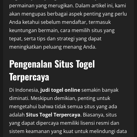
permainan yang merugikan. Dalam artikel ini, kami
akan mengupas berbagai aspek penting yang perlu
Anda ketahui sebelum mendaftar, termasuk
keuntungan bermain, cara memilih situs yang
tepat, serta tips dan strategi yang dapat
meningkatkan peluang menang Anda.
Pengenalan Situs Togel
Terpercaya
Di Indonesia,
judi togel online
semakin banyak
diminati. Meskipun demikian, penting untuk
mengetahui bahwa tidak semua situs yang ada
adalah
Situs Togel Terpercaya
. Biasanya, situs
yang dapat dipercaya memiliki lisensi resmi dan
sistem keamanan yang kuat untuk melindungi data