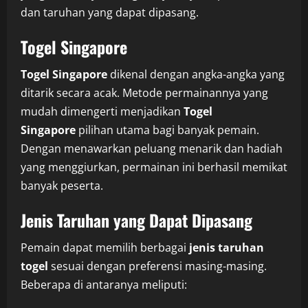
dan taruhan yang dapat dipasang.
Togel Singapore
Togel Singapore
dikenal dengan angka-angka yang
ditarik secara acak. Metode permainannya yang
mudah dimengerti menjadikan
Togel
Singapore
pilihan utama bagi banyak pemain.
Dengan menawarkan peluang menarik dan hadiah
yang menggiurkan, permainan ini berhasil memikat
banyak peserta.
Jenis Taruhan yang Dapat Dipasang
Pemain dapat memilih berbagai
jenis taruhan
togel
sesuai dengan preferensi masing-masing.
Beberapa di antaranya meliputi: