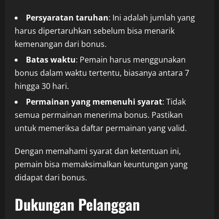
Persyaratan taruhan
: Ini adalah jumlah yang
harus dipertaruhkan sebelum bisa menarik
kemenangan dari bonus.
Batas waktu
: Pemain harus menggunakan
bonus dalam waktu tertentu, biasanya antara 7
hingga 30 hari.
Permainan yang memenuhi syarat
: Tidak
semua permainan menerima bonus. Pastikan
untuk memeriksa daftar permainan yang valid.
Dengan memahami syarat dan ketentuan ini,
pemain bisa memaksimalkan keuntungan yang
didapat dari bonus.
Dukungan Pelanggan