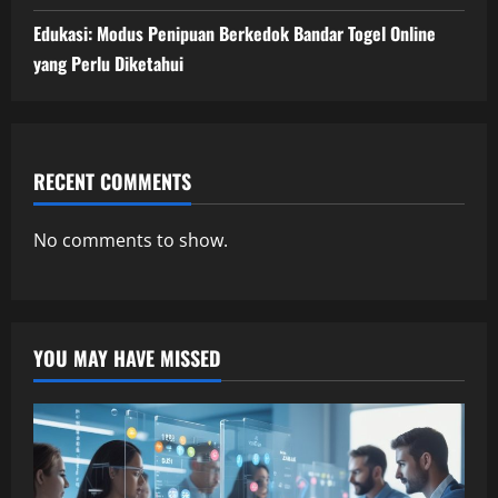
Edukasi: Modus Penipuan Berkedok Bandar Togel Online
yang Perlu Diketahui
RECENT COMMENTS
No comments to show.
YOU MAY HAVE MISSED