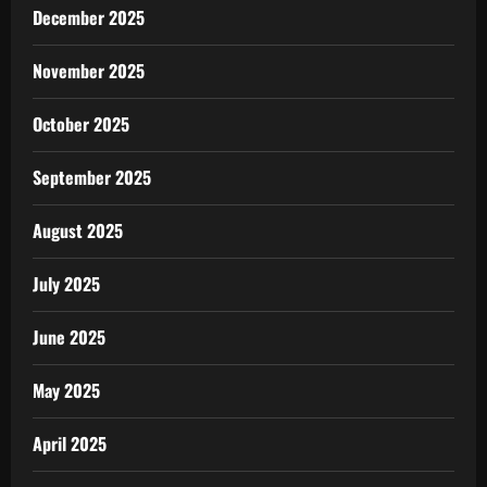
December 2025
November 2025
October 2025
September 2025
August 2025
July 2025
June 2025
May 2025
April 2025