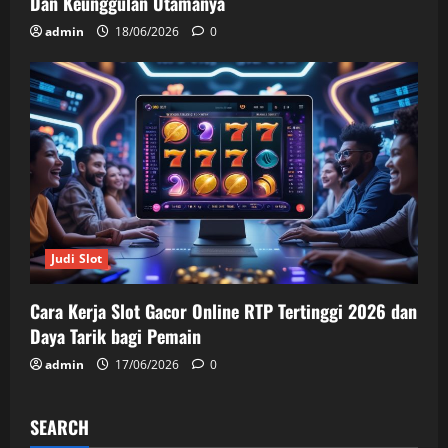
Dan Keunggulan Utamanya
admin
18/06/2026
0
Judi Slot
Cara Kerja Slot Gacor Online RTP Tertinggi 2026 dan
Daya Tarik bagi Pemain
admin
17/06/2026
0
SEARCH