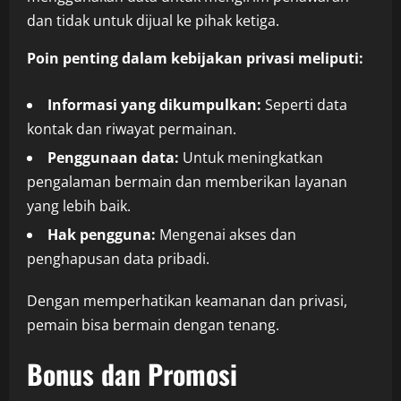
dan tidak untuk dijual ke pihak ketiga.
Poin penting dalam kebijakan privasi meliputi:
Informasi yang dikumpulkan:
Seperti data
kontak dan riwayat permainan.
Penggunaan data:
Untuk meningkatkan
pengalaman bermain dan memberikan layanan
yang lebih baik.
Hak pengguna:
Mengenai akses dan
penghapusan data pribadi.
Dengan memperhatikan keamanan dan privasi,
pemain bisa bermain dengan tenang.
Bonus dan Promosi