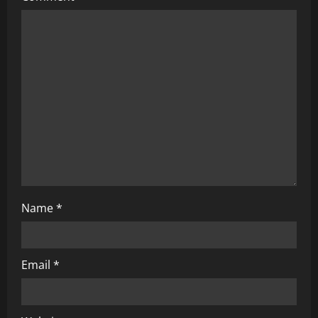
g
a
t
i
o
n
Name
*
Email
*