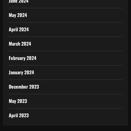
June 2024
May 2024
April 2024
March 2024
February 2024
January 2024
December 2023
May 2023
April 2023