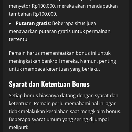
menyetor Rp100.000, mereka akan mendapatkan
tambahan Rp100.000.
Putaran gratis
: Beberapa situs juga
menawarkan putaran gratis untuk permainan
tertentu.
Pemain harus memanfaatkan bonus ini untuk
meningkatkan bankroll mereka. Namun, penting
untuk membaca ketentuan yang berlaku.
Syarat dan Ketentuan Bonus
Setiap bonus biasanya datang dengan syarat dan
ketentuan. Pemain perlu memahami hal ini agar
tidak melakukan kesalahan saat mengklaim bonus.
Beberapa syarat umum yang sering dijumpai
meliputi: