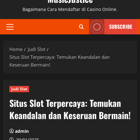
Bagaimana Cara Mendaftar di Casino Online.
SUBSCRIBE
Primary
Menu
Home
Judi Slot
Situs Slot Terpercaya: Temukan Keandalan dan
Keseruan Bermain!
Judi Slot
Situs Slot Terpercaya: Temukan
Keandalan dan Keseruan Bermain!
admin
29/01/2025