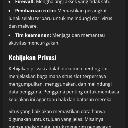
Firewall:
Menghalangi akses yang tidak sah.
Pembaruan rutin:
Memastikan perangkat
lunak selalu terbaru untuk melindungi dari virus
dan malware.
Tim keamanan:
Menjaga dan memantau
aktivitas mencurigakan.
Kebijakan Privasi
Kebijakan privasi adalah dokumen penting. Ini
menjelaskan bagaimana situs slot terpercaya
mengumpulkan, menggunakan, dan melindungi
data pengguna. Pengguna penting untuk membaca
kebijakan ini agar tahu hak dan batasan mereka.
Situs yang baik akan memastikan data hanya
digunakan untuk tujuan yang jelas. Misalnya,
menggunakan data untuk mengirim penawaran