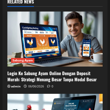
RELATED NEWS
Sabung Ayam
Login Ke Sabung Ayam Online Dengan Deposit
Murah: Strategi Menang Besar Tanpa Modal Besar
admin
06/06/2026
0