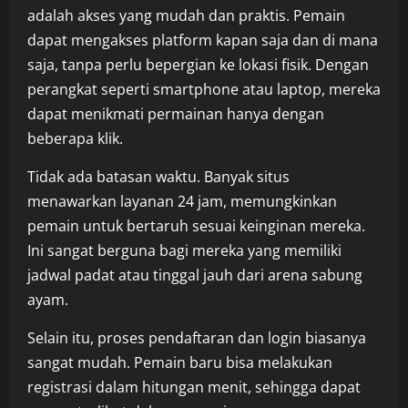
adalah akses yang mudah dan praktis. Pemain
dapat mengakses platform kapan saja dan di mana
saja, tanpa perlu bepergian ke lokasi fisik. Dengan
perangkat seperti smartphone atau laptop, mereka
dapat menikmati permainan hanya dengan
beberapa klik.
Tidak ada batasan waktu. Banyak situs
menawarkan layanan 24 jam, memungkinkan
pemain untuk bertaruh sesuai keinginan mereka.
Ini sangat berguna bagi mereka yang memiliki
jadwal padat atau tinggal jauh dari arena sabung
ayam.
Selain itu, proses pendaftaran dan login biasanya
sangat mudah. Pemain baru bisa melakukan
registrasi dalam hitungan menit, sehingga dapat