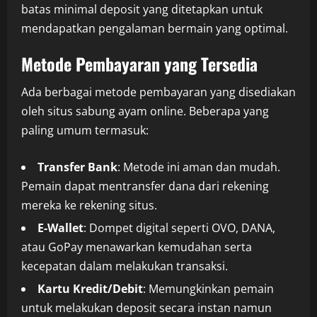
batas minimal deposit yang ditetapkan untuk
mendapatkan pengalaman bermain yang optimal.
Metode Pembayaran yang Tersedia
Ada berbagai metode pembayaran yang disediakan
oleh situs sabung ayam online. Beberapa yang
paling umum termasuk:
Transfer Bank
: Metode ini aman dan mudah.
Pemain dapat mentransfer dana dari rekening
mereka ke rekening situs.
E-Wallet
: Dompet digital seperti OVO, DANA,
atau GoPay menawarkan kemudahan serta
kecepatan dalam melakukan transaksi.
Kartu Kredit/Debit
: Memungkinkan pemain
untuk melakukan deposit secara instan namun