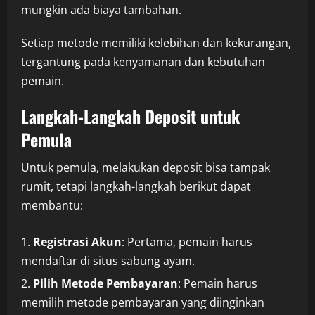
mungkin ada biaya tambahan.
Setiap metode memiliki kelebihan dan kekurangan,
tergantung pada kenyamanan dan kebutuhan
pemain.
Langkah-Langkah Deposit untuk
Pemula
Untuk pemula, melakukan deposit bisa tampak
rumit, tetapi langkah-langkah berikut dapat
membantu:
Registrasi Akun
: Pertama, pemain harus
mendaftar di situs sabung ayam.
Pilih Metode Pembayaran
: Pemain harus
memilih metode pembayaran yang diinginkan