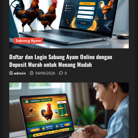
Sabung Ayam
Daftar dan Login Sabung Ayam Online dengan
Deposit Murah untuk Menang Mudah
admin
04/06/2026
0