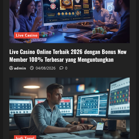
Live Casino
Live Casino Online Terbaik 2026 dengan Bonus New
Member 100% Terbesar yang Menguntungkan
admin
04/08/2026
0
Judi Togel