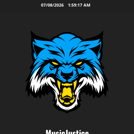
Skip
07/08/2026
1:59:19 AM
to
content
MusicJustice