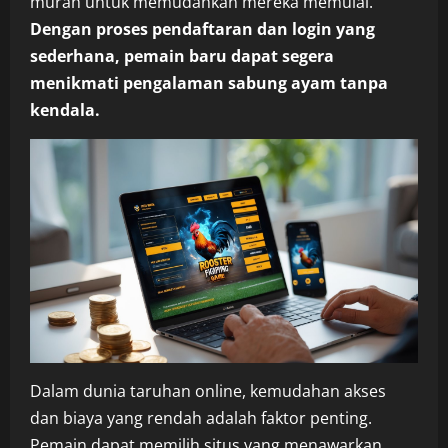
murah untuk memudahkan mereka memulai.
Dengan proses pendaftaran dan login yang
sederhana, pemain baru dapat segera
menikmati pengalaman sabung ayam tanpa
kendala.
Dalam dunia taruhan online, kemudahan akses
dan biaya yang rendah adalah faktor penting.
Pemain dapat memilih situs yang menawarkan