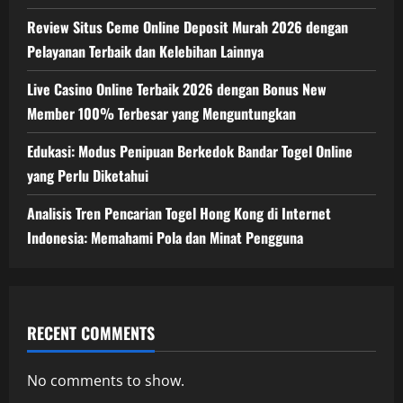
Review Situs Ceme Online Deposit Murah 2026 dengan
Pelayanan Terbaik dan Kelebihan Lainnya
Live Casino Online Terbaik 2026 dengan Bonus New
Member 100% Terbesar yang Menguntungkan
Edukasi: Modus Penipuan Berkedok Bandar Togel Online
yang Perlu Diketahui
Analisis Tren Pencarian Togel Hong Kong di Internet
Indonesia: Memahami Pola dan Minat Pengguna
RECENT COMMENTS
No comments to show.