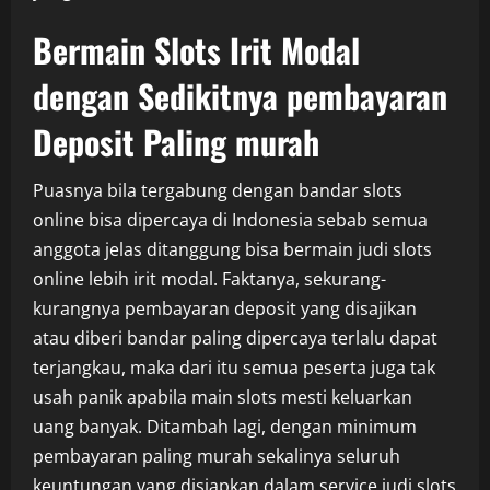
Bermain Slots Irit Modal
dengan Sedikitnya pembayaran
Deposit Paling murah
Puasnya bila tergabung dengan bandar slots
online bisa dipercaya di Indonesia sebab semua
anggota jelas ditanggung bisa bermain judi slots
online lebih irit modal. Faktanya, sekurang-
kurangnya pembayaran deposit yang disajikan
atau diberi bandar paling dipercaya terlalu dapat
terjangkau, maka dari itu semua peserta juga tak
usah panik apabila main slots mesti keluarkan
uang banyak. Ditambah lagi, dengan minimum
pembayaran paling murah sekalinya seluruh
keuntungan yang disiapkan dalam service judi slots