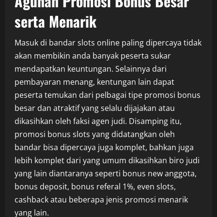
Agunan Promosi Bonus Besar
serta Menarik
Masuk di bandar slots online paling dipercaya tidak
akan membikin anda banyak peserta sukar
mendapatkan keuntungan. Selainnya dari
pembayaran menang, kentungan lain dapat
peserta temukan dari pelbagai tipe promosi bonus
besar dan atraktif yang selalu dijajakan atau
dikasihkan oleh faksi agen judi. Disamping itu,
promosi bonus slots yang didatangkan oleh
bandar bisa dipercaya juga komplet, bahkan juga
lebih komplet dari yang umum dikasihkan biro judi
yang lain diantaranya seperti bonus new anggota,
bonus deposit, bonus referal 1%, even slots,
cashback atau beberapa jenis promosi menarik
yang lain.