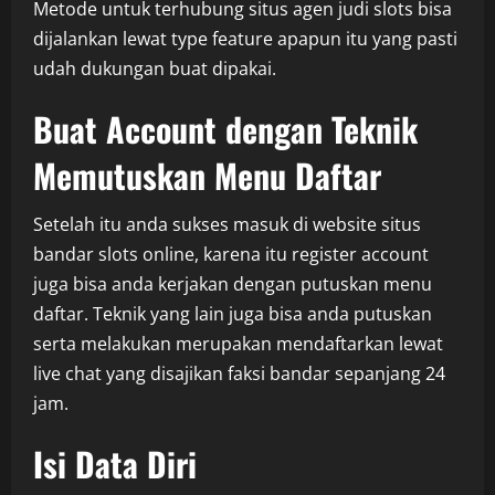
Metode untuk terhubung situs agen judi slots bisa
dijalankan lewat type feature apapun itu yang pasti
udah dukungan buat dipakai.
Buat Account dengan Teknik
Memutuskan Menu Daftar
Setelah itu anda sukses masuk di website situs
bandar slots online, karena itu register account
juga bisa anda kerjakan dengan putuskan menu
daftar. Teknik yang lain juga bisa anda putuskan
serta melakukan merupakan mendaftarkan lewat
live chat yang disajikan faksi bandar sepanjang 24
jam.
Isi Data Diri