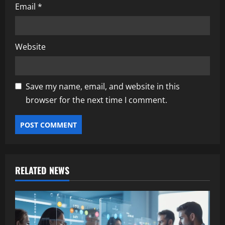
Email
*
Website
Save my name, email, and website in this
browser for the next time I comment.
RELATED NEWS