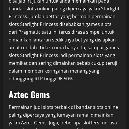
bisa jadi rujukan untuk anda memainkan pada
bandar slots online paling dipercaya yakni Starlight
Princess. Jumlah bettor yang bermain permainan
slots Starlight Princess disebabkan games slots
dari Pragmatic satu ini terus dirasa simpel untuk
dimainkan lantaran sedikitnya bet yang disiapkan
amat rendah. Tidak cuma hanya itu, sampai games
slots Starlight Princess jadi permainan slots yang
memikat dan sering dimainkan sebab cukup teruji
dalam memberi keringanan menang yang
ditanggung RTP tinggi 96.50%.
Aztec Gems
Permainan judi slots terbaik di bandar slots online
paling dipercaya yang lumayan ramai dimainkan
yakni Aztec Gems. Juga, beberapa slotters merasa