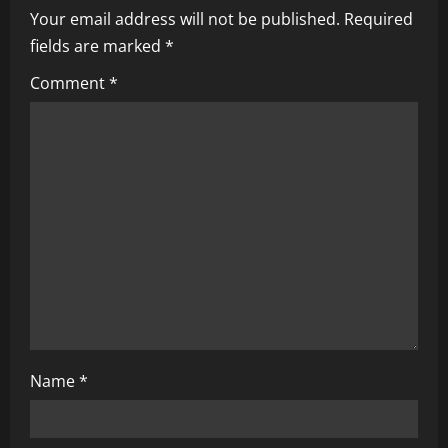
i
Your email address will not be published.
Required
fields are marked
*
g
Comment
*
a
t
i
o
n
Name
*