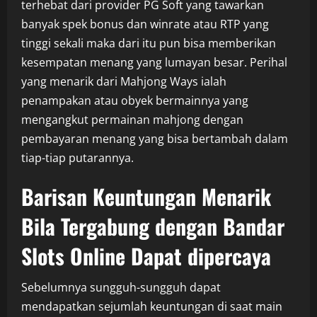
terhebat dari provider PG Soft yang tawarkan
banyak spek bonus dan winrate atau RTP yang
tinggi sekali maka dari itu pun bisa memberikan
kesempatan menang yang lumayan besar. Perihal
yang menarik dari Mahjong Ways ialah
penampakan atau obyek bermainnya yang
mengangkut permainan mahjong dengan
pembayaran menang yang bisa bertambah dalam
tiap-tiap putarannya.
Barisan Keuntungan Menarik
Bila Tergabung dengan Bandar
Slots Online Dapat dipercaya
Sebelumnya sungguh-sungguh dapat
mendapatkan sejumlah keuntungan di saat main