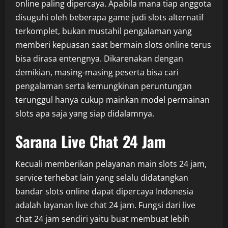
online paling dipercaya. Apabila mana tiap anggota
disuguhi oleh beberapa game judi slots alternatif
terkomplet, bukan mustahil pengalaman yang
memberi kepuasan saat bermain slots online terus
bisa dirasa entengnya. Dikarenakan dengan
demikian, masing-masing peserta bisa cari
pengalaman serta kemungkinan peruntungan
terunggul hanya cukup mainkan model permainan
slots apa saja yang siap didalamnya.
Sarana Live Chat 24 Jam
Kecuali memberikan pelayanan main slots 24 jam,
service terhebat lain yang selalu didatangkan
bandar slots online dapat dipercaya Indonesia
adalah layanan live chat 24 jam. Fungsi dari live
chat 24 jam sendiri yaitu buat membuat lebih