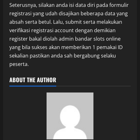
Seterusnya, silakan anda isi data diri pada formulir
registrasi yang udah disajikan beberapa data yang
absah serta betul. Lalu, submit serta melakukan
verifikasi registrasi account dengan demikian
register bakal diolah admin bandar slots online
yang bila sukses akan memberikan 1 pemakai ID
sekalian pastikan anda sah bergabung selaku
peserta.
ABOUT THE AUTHOR