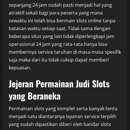
sepanjang 24 jam sudah pasti menjadi hal yang
atraktif sekali bagi para peserta yang mana
sewaktu ini telah bisa bermain slots online tanpa
batasan waktu setiap saat. Tidak sama dengan
beberapa situs yang lain tidak diperlengkapi jam
operasional 24 jam yang rata-rata hanya bisa
memberinya service taruhan di masa-masa spesifik
saja maka dari itu tidak cukup dapat memberi
kepuasan.
Jejeran Permainan Judi Slots
yang Beraneka
Permainan slots yang komplet serta banyak tentu
menjadi satu diantaranya layanan service terpilih
yang sudah dipastikan diberi oleh bandar slots