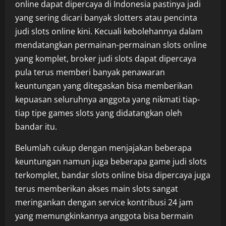
online dapat dipercaya di Indonesia pastinya jadi
yang sering dicari banyak slotters atau pencinta
judi slots online kini. Kecuali kebolehannya dalam
mendatangkan permainan-permainan slots online
yang komplet, broker judi slots dapat dipercaya
pula terus memberi banyak penawaran
keuntungan yang ditegaskan bisa memberikan
kepuasan seluruhnya anggota yang nikmati tiap-
tiap tipe games slots yang didatangkan oleh
bandar itu.
Belumlah cukup dengan menjajakan beberapa
keuntungan namun juga beberapa game judi slots
terkomplet, bandar slots online bisa dipercaya juga
terus memberikan akses main slots sangat
meringankan dengan service kontribusi 24 jam
yang memungkinkannya anggota bisa bermain