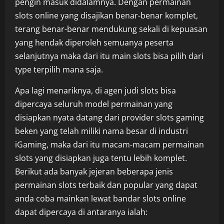
pengin masuk didalamnya. Dengan permainan
slots online yang disajikan benar-benar komplet,
terang benar-benar mendukung sekali di kepuasan
yang hendak diperoleh semuanya peserta
selanjutnya maka dari itu main slots bisa pilih dari
type terpilih mana saja.
Apa lagi menariknya, di agen judi slots bisa
dipercaya seluruh model permainan yang
disiapkan nyata datang dari provider slots gaming
beken yang telah miliki nama besar di industri
iGaming, maka dari itu macam-macam permainan
slots yang disiapkan juga tentu lebih komplet.
Berikut ada banyak jejeran beberapa jenis
permainan slots terbaik dan popular yang dapat
anda coba mainkan lewat bandar slots online
dapat dipercaya di antaranya ialah: