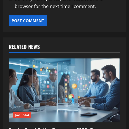
browser for the next time I comment.
RELATED NEWS
Judi Slot