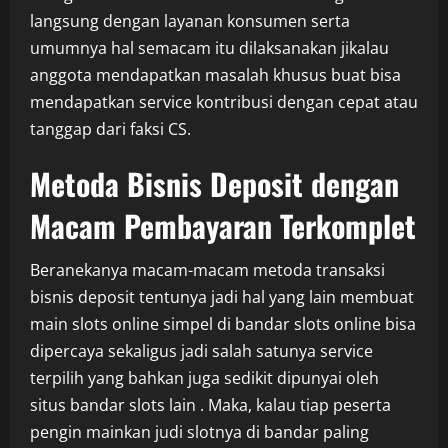
langsung dengan layanan konsumen serta
umumnya hal semacam itu dilaksanakan jikalau
anggota mendapatkan masalah khusus buat bisa
mendapatkan service kontribusi dengan cepat atau
tanggap dari faksi CS.
Metoda Bisnis Deposit dengan
Macam Pembayaran Terkomplet
Beranekanya macam-macam metoda transaksi
bisnis deposit tentunya jadi hal yang lain membuat
main slots online simpel di bandar slots online bisa
dipercaya sekaligus jadi salah satunya service
terpilih yang bahkan juga sedikit dipunyai oleh
situs bandar slots lain . Maka, kalau tiap peserta
pengin mainkan judi slotnya di bandar paling