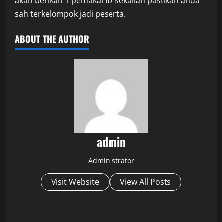
akan berikan 1 pemakai ID sekalian pastikan anda
sah terkelompok jadi peserta.
ABOUT THE AUTHOR
admin
Administrator
Visit Website
View All Posts
P