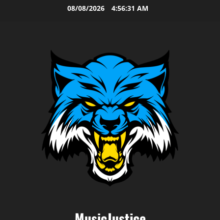
Skip
08/08/2026
4:56:32 AM
to
content
MusicJustice