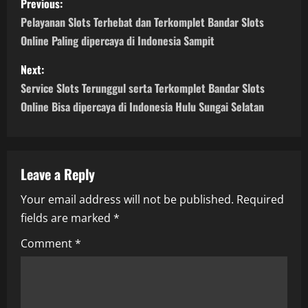
Previous:
o
Pelayanan Slots Terhebat dan Terkomplet Bandar Slots
Online Paling dipercaya di Indonesia Sampit
s
Next:
t
Service Slots Terunggul serta Terkomplet Bandar Slots
n
Online Bisa dipercaya di Indonesia Hulu Sungai Selatan
a
v
Leave a Reply
i
Your email address will not be published.
Required
fields are marked
*
g
Comment
*
a
t